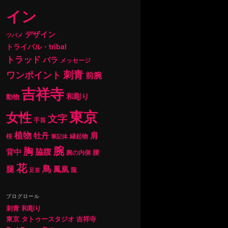
イン
デザイン
ツバメ
トライバル・tribal
トラッド
バラ
メッセージ
刺青
ワンポイント
前腕
吉祥寺
和彫り
動物
東京
女性
文字
手首
植物
肩
牡丹
桜
縁起物
筆記体
腕
胸
背中
脇腹
腰
腕の内側
花
鳥
腿
鳳凰
龍
足首
ブログロール
刺青 和彫り
東京 タトゥースタジオ 吉祥寺