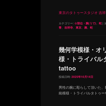
東京のタトゥースタジオ 吉祥寺 Re
カテゴリー:
☆部位・腕(うで)
、
蛇
|
タ
青
、
吉祥寺
、
東京
、
腕
、
蛇
幾何学模様・オ
様・トライバルタト
tattoo
投稿日時:
2025年10月14日
男性の腕に彫らして頂いた、
統模様・トライバルタトゥー