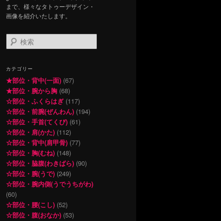
まで、様々なタトゥーデザイン・
画像を紹介いたします。
検
索
カテゴリー
★部位・背中(一面)
(67)
★部位・腕から胸
(68)
☆部位・ふくらはぎ
(117)
☆部位・前腕(ぜんわん)
(194)
☆部位・手首(てくび)
(61)
☆部位・肩(かた)
(112)
☆部位・背中(肩甲骨)
(77)
☆部位・胸(むね)
(148)
☆部位・脇腹(わきばら)
(90)
☆部位・腕(うで)
(249)
☆部位・腕内側(うでうちがわ)
(60)
☆部位・腰(こし)
(52)
☆部位・腹(おなか)
(53)