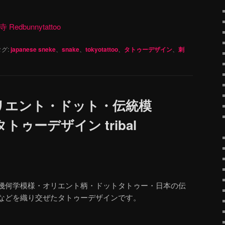
dbunnytattoo
グ:
japanese sneke
、
snake
、
tokyotattoo
、
タトゥーデザイン
、
刺
リエント・ドット・伝統模
ゥーデザイン tribal
幾何学模様・オリエント柄・ドットタトゥー・日本の伝
などを織り交ぜたタトゥーデザインです。