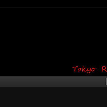
り・ワンポイント・girl tattoo）
タジオ 吉祥寺 Red Bunny
タトゥーデザイン・タトゥー画像