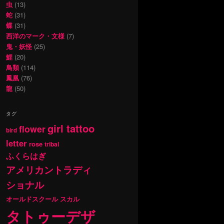
虫
(13)
蛇
(31)
蝶
(31)
西洋のマーク・文様
(7)
鬼・妖怪
(25)
鯉
(20)
鳥類
(114)
鳳凰
(76)
龍
(50)
タグ
girl tattoo
flower
bird
letter
rose
tribal
ふくらはぎ
アメリカントラディ
ショナル
オールドスクール
スカル
タトゥーデザ