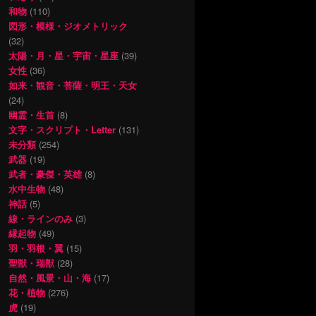
和物
(110)
図形・模様・ジオメトリック
(32)
太陽・月・星・宇宙・星座
(39)
女性
(36)
如来・観音・菩薩・明王・天女
(24)
幽霊・生首
(8)
文字・スクリプト・Letter
(131)
未分類
(254)
武器
(19)
武者・豪傑・英雄
(8)
水中生物
(48)
神話
(5)
線・ラインのみ
(3)
縁起物
(49)
羽・羽根・翼
(15)
聖獣・瑞獣
(28)
自然・風景・山・海
(17)
花・植物
(276)
虎
(19)