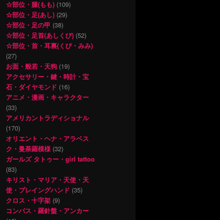
☆部位・腿(もも)
(109)
☆部位・足(あし)
(29)
☆部位・足の甲
(38)
☆部位・足首(あしくび)
(52)
☆部位・首・耳裏(くび・みみ)
(27)
お面・般若・天狗
(19)
アクセサリー・鍵・時計・宝
石・ダイヤモンド
(16)
アニメ・漫画・キャラクター
(33)
アメリカントラディショナル
(170)
オリエント・ヘナ・アラベス
ク・曼荼羅模様
(32)
ガールズ タトゥー・girl tattoo
(83)
キリスト・マリア・天使・天
使・プレイングハンド
(35)
クロス・十字架
(9)
コンパス・羅針盤・アンカー