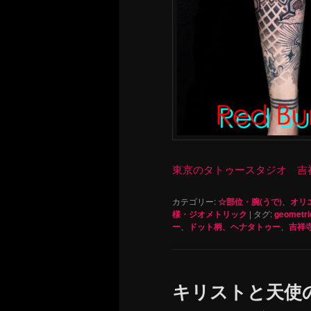
東京のタトゥースタジオ 吉祥寺 Re
カテゴリー:
☆部位・腕(うで)
、
オリ
様・ジオメトリック
|
タグ:
geometri
ー
、
ドット柄
、
ヘナタトゥー
、
吉祥
キリストと天使