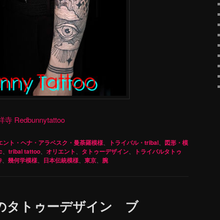
dbunnytattoo
エント・ヘナ・アラベスク・曼荼羅模様
、
トライバル・tribal
、
図形・模
c
、
tribal tattoo
、
オリエント
、
タトゥーデザイン
、
トライバルタトゥ
寺
、
幾何学模様
、
日本伝統模様
、
東京
、
腕
のタトゥーデザイン ブ