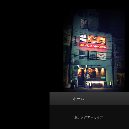
メ
サ
タトゥーデザイン・画像の紹介（和彫
イ
ブ
ン
コ
東京 タトゥース
コ
ン
Tattoo 
ン
テ
テ
ン
ン
ツ
ツ
へ
へ
移
移
動
動
メ
ホーム
イ
ン
メ
「
腕
」タグアーカイブ
ニ