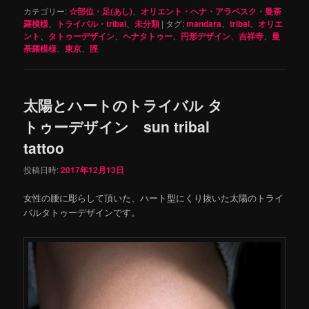
カテゴリー:
☆部位・足(あし)
、
オリエント・ヘナ・アラベスク・曼荼
羅模様
、
トライバル・tribal
、
未分類
|
タグ:
mandara
、
tribal
、
オリエ
ント
、
タトゥーデザイン
、
ヘナタトゥー
、
円形デザイン
、
吉祥寺
、
曼
荼羅模様
、
東京
、
脛
太陽とハートのトライバル タ
トゥーデザイン sun tribal
tattoo
投稿日時:
2017年12月13日
女性の腰に彫らして頂いた、ハート型にくり抜いた太陽のトライ
バルタトゥーデザインです。