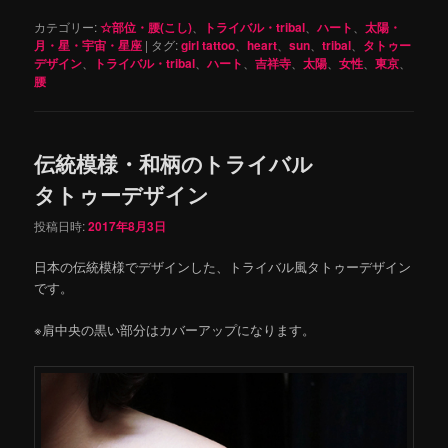
カテゴリー:
☆部位・腰(こし)
、
トライバル・tribal
、
ハート
、
太陽・
月・星・宇宙・星座
|
タグ:
girl tattoo
、
heart
、
sun
、
tribal
、
タトゥー
デザイン
、
トライバル・tribal
、
ハート
、
吉祥寺
、
太陽
、
女性
、
東京
、
腰
伝統模様・和柄のトライバル
タトゥーデザイン
投稿日時:
2017年8月3日
日本の伝統模様でデザインした、トライバル風タトゥーデザイン
です。
※肩中央の黒い部分はカバーアップになります。