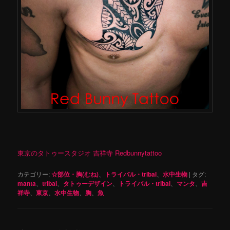
東京のタトゥースタジオ 吉祥寺 Redbunnytattoo
カテゴリー:
☆部位・胸(むね)
、
トライバル・tribal
、
水中生物
|
タグ:
manta
、
tribal
、
タトゥーデザイン
、
トライバル・tribal
、
マンタ
、
吉
祥寺
、
東京
、
水中生物
、
胸
、
魚