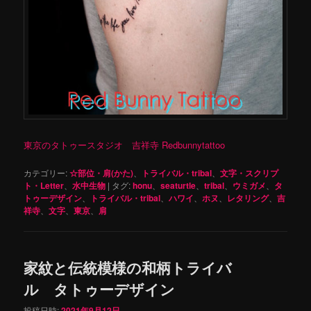
東京のタトゥースタジオ 吉祥寺 Redbunnytattoo
カテゴリー:
☆部位・肩(かた)
、
トライバル・tribal
、
文字・スクリプ
ト・Letter
、
水中生物
|
タグ:
honu
、
seaturtle
、
tribal
、
ウミガメ
、
タ
トゥーデザイン
、
トライバル・tribal
、
ハワイ
、
ホヌ
、
レタリング
、
吉
祥寺
、
文字
、
東京
、
肩
家紋と伝統模様の和柄トライバ
ル タトゥーデザイン
投稿日時:
2021年9月12日