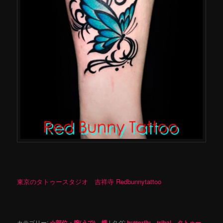
東京のタトゥースタジオ 吉祥寺 Redbunnytattoo
カテゴリー:
☆部位・腕(うで)
、
蝶
|
タグ:
butterfly
、
tribal
、
タトゥー