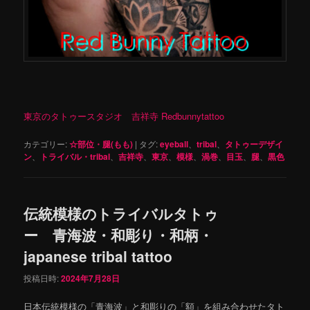
東京のタトゥースタジオ 吉祥寺 Redbunnytattoo
カテゴリー:
☆部位・腿(もも)
|
タグ:
eyeball
、
tribal
、
タトゥーデザイ
ン
、
トライバル・tribal
、
吉祥寺
、
東京
、
模様
、
渦巻
、
目玉
、
腿
、
黒色
伝統模様のトライバルタトゥ
ー 青海波・和彫り・和柄・
japanese tribal tattoo
投稿日時:
2024年7月28日
日本伝統模様の「青海波」と和彫りの「額」を組み合わせたタト