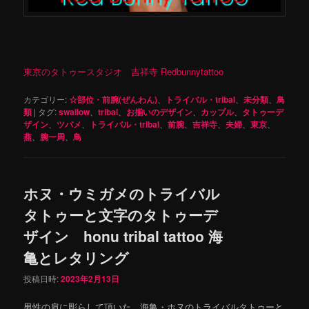
東京のタトゥースタジオ 吉祥寺 Redbunnytattoo
カテゴリー:
☆部位・前腕(ぜんわん)
、
トライバル・tribal
、
未分類
、
鳥
類
|
タグ:
swallow
、
tribal
、
お揃いのデザイン
、
カップル
、
タトゥーデ
ザイン
、
ツバメ
、
トライバル・tribal
、
前腕
、
吉祥寺
、
夫婦
、
東京
、
燕
、
腕一周
、
鳥
ホヌ・ウミガメのトライバル
タトゥーと文字のタトゥーデ
ザイン honu tribal tattoo 海
亀とレタリング
投稿日時:
2023年2月13日
男性の肩に彫らして頂いた、海亀・ホヌのトライバルタトゥーと