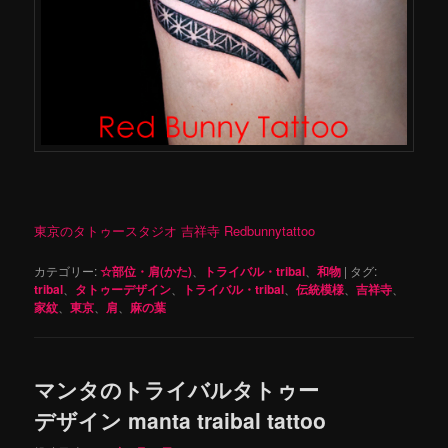
東京のタトゥースタジオ 吉祥寺 Redbunnytattoo
カテゴリー:
☆部位・肩(かた)
、
トライバル・tribal
、
和物
|
タグ:
tribal
、
タトゥーデザイン
、
トライバル・tribal
、
伝統模様
、
吉祥寺
、
家紋
、
東京
、
肩
、
麻の葉
マンタのトライバルタトゥー
デザイン manta traibal tattoo