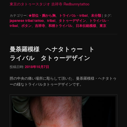
東京のタトゥースタジオ 吉祥寺 Redbunnytattoo
カテゴリー:
★部位・腕から胸
、
トライバル・tribal
、
未分類
|
タグ:
japanese tribal tattoo
、
tribal
、
タトゥーデザイン
、
トライバル・
tribal
、
ボタン
、
吉祥寺
、
和柄トライバル
、
日本伝統模様
、
東京
曼荼羅模様 ヘナタトゥー ト
ライバル タトゥーデザイン
投稿日時:
2018年10月7日
脛の中央の痛い場所に彫らして頂いた、曼荼羅模様・ヘナタトゥ
ーの様なトライバルタトゥーデザインです。