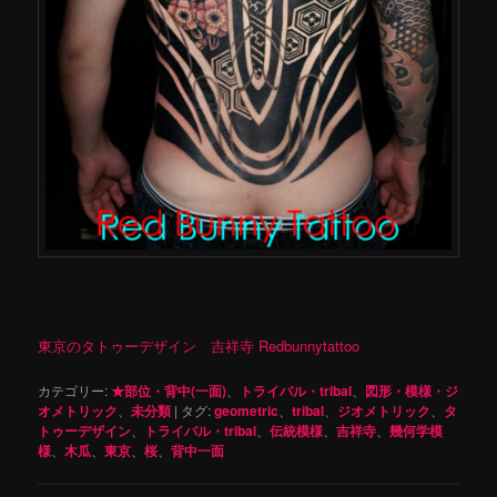
東京のタトゥーデザイン 吉祥寺 Redbunnytattoo
カテゴリー:
★部位・背中(一面)
、
トライバル・tribal
、
図形・模様・ジ
オメトリック
、
未分類
|
タグ:
geometric
、
tribal
、
ジオメトリック
、
タ
トゥーデザイン
、
トライバル・tribal
、
伝統模様
、
吉祥寺
、
幾何学模
様
、
木瓜
、
東京
、
桜
、
背中一面