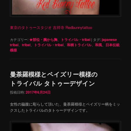
東京のタトゥースタジオ 吉祥寺 Redbunnytattoo
カテゴリー:
★部位・腕から胸
、
トライバル・tribal
|
タグ:
japanese
tribal
、
tribal
、
トライバル・tribal
、
和柄トライバル
、
和風
、
日本伝統
模様
曼荼羅模様とペイズリー模様の
トライバル タトゥーデザイン
投稿日時:
2017年6月24日
女性の脇腹に彫らして頂いた、曼荼羅模様とペイズリー柄をミッ
クスしたトライバルのタトゥーデザインです。