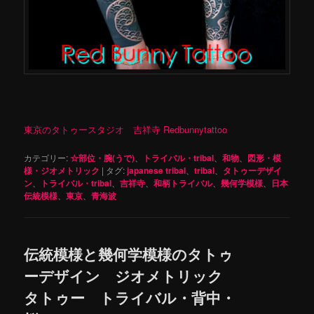
東京のタトゥースタジオ 吉祥寺 Redbunnytattoo
カテゴリー:
☆部位・腕(うで)
、
トライバル・tribal
、
和物
、
図形・模
様・ジオメトリック
|
タグ:
japanese tribal
、
tribal
、
タトゥーデザイ
ン
、
トライバル・tribal
、
吉祥寺
、
和柄トライバル
、
幾何学模様
、
日本
伝統模様
、
東京
、
青海波
伝統模様と幾何学模様のタトゥ
ーデザイン ジオメトリック
タトゥー トライバル・背中・