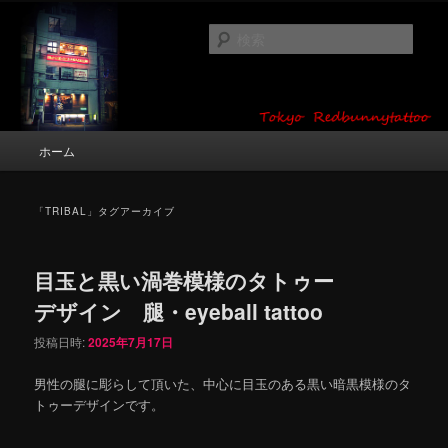
メ
サ
タトゥーデザイン・画像の紹介（和彫り・ワンポイント・girl tattoo）
イ
ブ
検
ン
コ
索
コ
ン
東京 タトゥースタジオ 吉祥寺 Red
ン
テ
テ
ン
Bunny Tattoo タトゥーデザイン・タ
ン
ツ
メ
ホーム
トゥー画像
ツ
へ
イ
へ
移
ン
移
動
メ
「
TRIBAL
」タグアーカイブ
動
ニ
ュ
ー
目玉と黒い渦巻模様のタトゥー
デザイン 腿・eyeball tattoo
投稿日時:
2025年7月17日
男性の腿に彫らして頂いた、中心に目玉のある黒い暗黒模様のタ
トゥーデザインです。