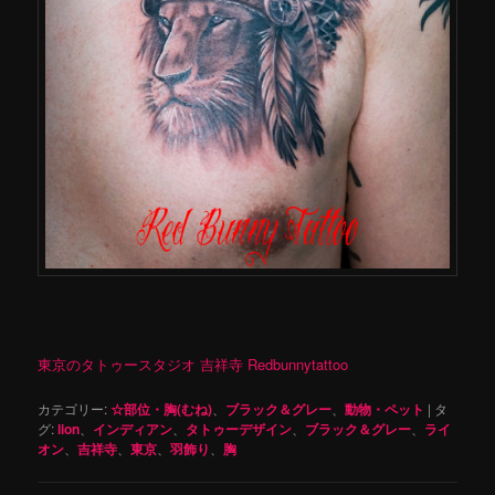
東京のタトゥースタジオ 吉祥寺 Redbunnytattoo
カテゴリー:
☆部位・胸(むね)
、
ブラック＆グレー
、
動物・ペット
|
タ
グ:
lion
、
インディアン
、
タトゥーデザイン
、
ブラック＆グレー
、
ライ
オン
、
吉祥寺
、
東京
、
羽飾り
、
胸