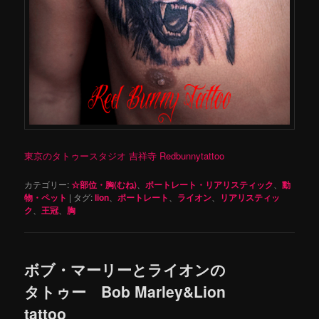
東京のタトゥースタジオ 吉祥寺 Redbunnytattoo
カテゴリー:
☆部位・胸(むね)
、
ポートレート・リアリスティック
、
動
物・ペット
|
タグ:
lion
、
ポートレート
、
ライオン
、
リアリスティッ
ク
、
王冠
、
胸
ボブ・マーリーとライオンの
タトゥー Bob Marley&Lion
tattoo