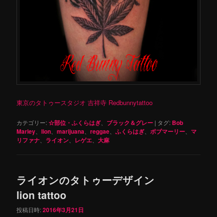
東京のタトゥースタジオ 吉祥寺 Redbunnytattoo
カテゴリー:
☆部位・ふくらはぎ
、
ブラック＆グレー
|
タグ:
Bob
Marley
、
lion
、
marijuana
、
reggae
、
ふくらはぎ
、
ボブマーリー
、
マ
リファナ
、
ライオン
、
レゲエ
、
大麻
ライオンのタトゥーデザイン
lion tattoo
投稿日時:
2016年3月21日