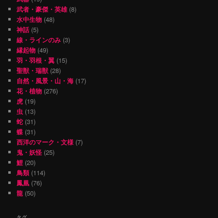
武者・豪傑・英雄
(8)
水中生物
(48)
神話
(5)
線・ラインのみ
(3)
縁起物
(49)
羽・羽根・翼
(15)
聖獣・瑞獣
(28)
自然・風景・山・海
(17)
花・植物
(276)
虎
(19)
虫
(13)
蛇
(31)
蝶
(31)
西洋のマーク・文様
(7)
鬼・妖怪
(25)
鯉
(20)
鳥類
(114)
鳳凰
(76)
龍
(50)
タグ