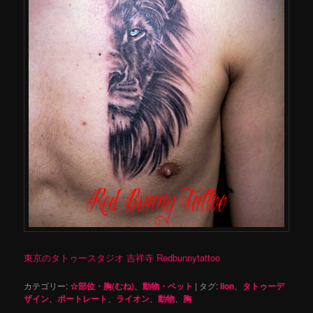
東京のタトゥースタジオ 吉祥寺 Redbunnytattoo
カテゴリー:
☆部位・胸(むね)
、
動物・ペット
|
タグ:
lion
、
タトゥーデ
ザイン
、
ポートレート
、
ライオン
、
動物
、
胸