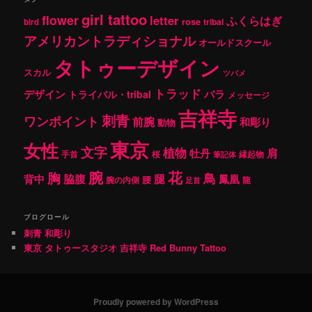
girl tattoo
flower
letter
ふくらはぎ
rose
tribal
bird
アメリカントラディショナル
オールドスクール
タトゥーデザイン
スカル
ツバメ
トラッド
デザイン
バラ
トライバル・tribal
メッセージ
吉祥寺
刺青
ワンポイント
前腕
和彫り
動物
東京
女性
文字
植物
肩
牡丹
手首
桜
縁起物
筆記体
腕
花
胸
鳥
腿
背中
脇腹
鳳凰
腰
龍
腕の内側
足首
ブログロール
刺青 和彫り
東京 タトゥースタジオ 吉祥寺 Red Bunny Tattoo
Proudly powered by WordPress