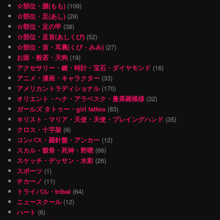
☆部位・腿(もも)
(109)
☆部位・足(あし)
(29)
☆部位・足の甲
(38)
☆部位・足首(あしくび)
(52)
☆部位・首・耳裏(くび・みみ)
(27)
お面・般若・天狗
(19)
アクセサリー・鍵・時計・宝石・ダイヤモンド
(16)
アニメ・漫画・キャラクター
(33)
アメリカントラディショナル
(170)
オリエント・ヘナ・アラベスク・曼荼羅模様
(32)
ガールズ タトゥー・girl tattoo
(83)
キリスト・マリア・天使・天使・プレイングハンド
(35)
クロス・十字架
(9)
コンパス・羅針盤・アンカー
(12)
スカル・骸骨・死神・野晒
(66)
スケッチ・デッサン・水彩
(26)
スポーツ
(1)
チカーノ
(11)
トライバル・tribal
(64)
ニュースクール
(12)
ハート
(6)