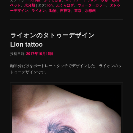
ペット
、
未分類
|
タグ:
lion
、
ふくらはぎ
、
ウォーターカラー
、
タトゥ
ーデザイン
、
ライオン
、
動物
、
吉祥寺
、
東京
、
水彩画
ライオンのタトゥーデザイン
Lion tattoo
投稿日時:
2017年10月15日
顔半分だけをポートレートタッチでデザインした、ライオンのタ
トゥーデザインです。