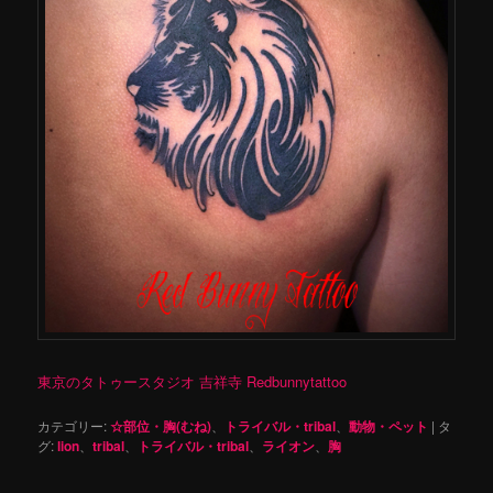
東京のタトゥースタジオ 吉祥寺 Redbunnytattoo
カテゴリー:
☆部位・胸(むね)
、
トライバル・tribal
、
動物・ペット
|
タ
グ:
lion
、
tribal
、
トライバル・tribal
、
ライオン
、
胸