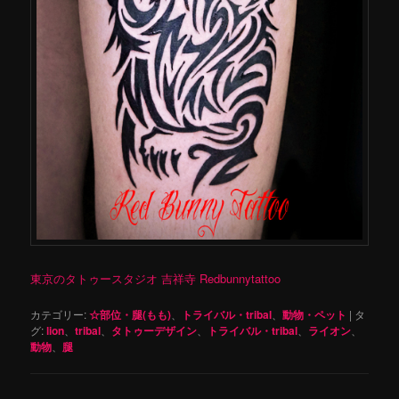
東京のタトゥースタジオ 吉祥寺 Redbunnytattoo
カテゴリー:
☆部位・腿(もも)
、
トライバル・tribal
、
動物・ペット
|
タ
グ:
lion
、
tribal
、
タトゥーデザイン
、
トライバル・tribal
、
ライオン
、
動物
、
腿