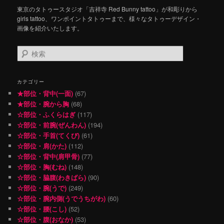
東京のタトゥースタジオ「吉祥寺 Red Bunny tattoo」が和彫りから
girls tattoo、ワンポイントタトゥーまで、様々なタトゥーデザイン・
画像を紹介いたします。
検
索
カテゴリー
★部位・背中(一面)
(67)
★部位・腕から胸
(68)
☆部位・ふくらはぎ
(117)
☆部位・前腕(ぜんわん)
(194)
☆部位・手首(てくび)
(61)
☆部位・肩(かた)
(112)
☆部位・背中(肩甲骨)
(77)
☆部位・胸(むね)
(148)
☆部位・脇腹(わきばら)
(90)
☆部位・腕(うで)
(249)
☆部位・腕内側(うでうちがわ)
(60)
☆部位・腰(こし)
(52)
☆部位・腹(おなか)
(53)