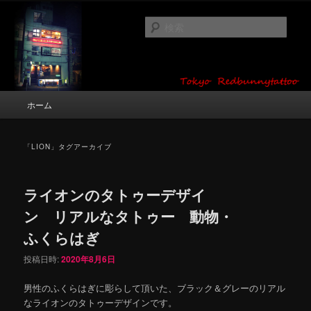
メ
サ
タトゥーデザイン・画像の紹介（和彫り・ワンポイント・girl tattoo）
イ
ブ
検
ン
コ
索
コ
ン
東京 タトゥースタジオ 吉祥寺 Red
ン
テ
テ
ン
Bunny Tattoo タトゥーデザイン・タ
ン
ツ
メ
ホーム
トゥー画像
ツ
へ
イ
へ
移
ン
移
動
メ
「
LION
」タグアーカイブ
動
ニ
ュ
ー
ライオンのタトゥーデザイ
ン リアルなタトゥー 動物・
ふくらはぎ
投稿日時:
2020年8月6日
男性のふくらはぎに彫らして頂いた、ブラック＆グレーのリアル
なライオンのタトゥーデザインです。