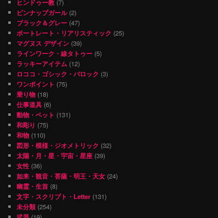
ヒンドゥー教
(7)
ピンナップガール
(2)
ブラック＆グレー
(47)
ポートレート・リアリスティック
(25)
マグヌス デザイン
(39)
ラインワーク・線タトゥー
(5)
ラッキーアイテム
(12)
ロココ・ゴシック・バロック
(3)
ワンポイント
(75)
乗り物
(18)
仕事道具
(6)
動物・ペット
(131)
和彫り
(75)
和物
(110)
図形・模様・ジオメトリック
(32)
太陽・月・星・宇宙・星座
(39)
女性
(36)
如来・観音・菩薩・明王・天女
(24)
幽霊・生首
(8)
文字・スクリプト・Letter
(131)
未分類
(254)
武器
(19)