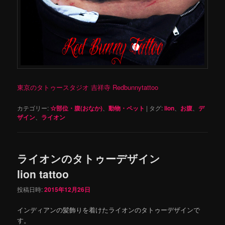
東京のタトゥースタジオ 吉祥寺 Redbunnytattoo
カテゴリー:
☆部位・腹(おなか)
、
動物・ペット
|
タグ:
lion
、
お腹
、
デ
ザイン
、
ライオン
ライオンのタトゥーデザイン
lion tattoo
投稿日時:
2015年12月26日
インディアンの髪飾りを着けたライオンのタトゥーデザインで
す。