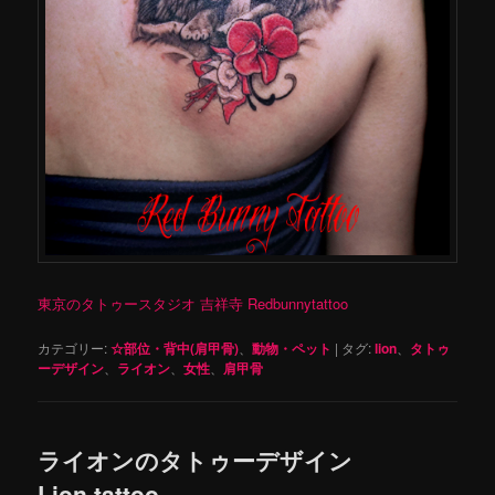
東京のタトゥースタジオ 吉祥寺 Redbunnytattoo
カテゴリー:
☆部位・背中(肩甲骨)
、
動物・ペット
|
タグ:
lion
、
タトゥ
ーデザイン
、
ライオン
、
女性
、
肩甲骨
ライオンのタトゥーデザイン
Lion tattoo