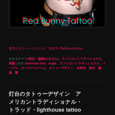
東京のタトゥースタジオ 吉祥寺 Redbunnytattoo
カテゴリー:
☆部位・脇腹(わきばら)
、
アメリカントラディショナル
、
鳥類
|
タグ:
american trad
、
eagle
、
アメリカントラディショナル
、
イ
ーグル
、
オールドスクール
、
タトゥーデザイン
、
吉祥寺
、
東京
、
脇
腹
、
鷲
灯台のタトゥーデザイン ア
メリカントラディショナル・
トラッド・lighthouse tattoo