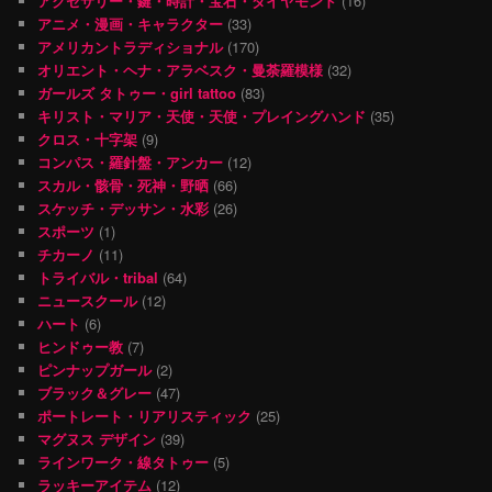
アクセサリー・鍵・時計・宝石・ダイヤモンド
(16)
アニメ・漫画・キャラクター
(33)
アメリカントラディショナル
(170)
オリエント・ヘナ・アラベスク・曼荼羅模様
(32)
ガールズ タトゥー・girl tattoo
(83)
キリスト・マリア・天使・天使・プレイングハンド
(35)
クロス・十字架
(9)
コンパス・羅針盤・アンカー
(12)
スカル・骸骨・死神・野晒
(66)
スケッチ・デッサン・水彩
(26)
スポーツ
(1)
チカーノ
(11)
トライバル・tribal
(64)
ニュースクール
(12)
ハート
(6)
ヒンドゥー教
(7)
ピンナップガール
(2)
ブラック＆グレー
(47)
ポートレート・リアリスティック
(25)
マグヌス デザイン
(39)
ラインワーク・線タトゥー
(5)
ラッキーアイテム
(12)