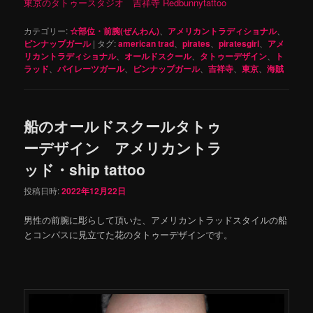
東京のタトゥースタジオ 吉祥寺 Redbunnytattoo
カテゴリー:
☆部位・前腕(ぜんわん)
、
アメリカントラディショナル
、
ピンナップガール
|
タグ:
american trad
、
pirates
、
piratesgirl
、
アメ
リカントラディショナル
、
オールドスクール
、
タトゥーデザイン
、
ト
ラッド
、
パイレーツガール
、
ピンナップガール
、
吉祥寺
、
東京
、
海賊
船のオールドスクールタトゥ
ーデザイン アメリカントラ
ッド・ship tattoo
投稿日時:
2022年12月22日
男性の前腕に彫らして頂いた、アメリカントラッドスタイルの船
とコンパスに見立てた花のタトゥーデザインです。