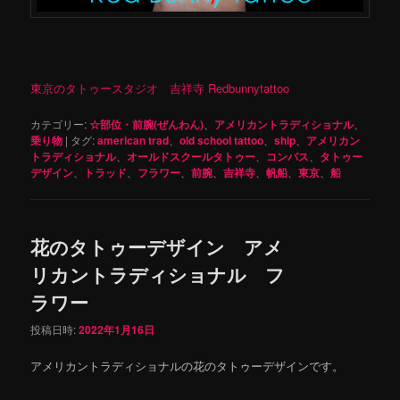
東京のタトゥースタジオ 吉祥寺 Redbunnytattoo
カテゴリー:
☆部位・前腕(ぜんわん)
、
アメリカントラディショナル
、
乗り物
|
タグ:
american trad
、
old school tattoo
、
ship
、
アメリカン
トラディショナル
、
オールドスクールタトゥー
、
コンパス
、
タトゥー
デザイン
、
トラッド
、
フラワー
、
前腕
、
吉祥寺
、
帆船
、
東京
、
船
花のタトゥーデザイン アメ
リカントラディショナル フ
ラワー
投稿日時:
2022年1月16日
アメリカントラディショナルの花のタトゥーデザインです。