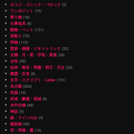
ロココ・ゴシック・バロック
(3)
ワンポイント
(75)
乗り物
(18)
仕事道具
(6)
動物・ペット
(131)
和彫り
(75)
和物
(110)
図形・模様・ジオメトリック
(32)
太陽・月・星・宇宙・星座
(39)
女性
(36)
如来・観音・菩薩・明王・天女
(24)
幽霊・生首
(8)
文字・スクリプト・Letter
(131)
未分類
(254)
武器
(19)
武者・豪傑・英雄
(8)
水中生物
(48)
神話
(5)
線・ラインのみ
(3)
縁起物
(49)
羽・羽根・翼
(15)