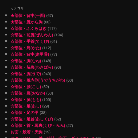
カテゴリー
★部位・背中(一面)
(67)
★部位・腕から胸
(68)
☆部位・ふくらはぎ
(117)
☆部位・前腕(ぜんわん)
(194)
☆部位・手首(てくび)
(61)
☆部位・肩(かた)
(112)
☆部位・背中(肩甲骨)
(77)
☆部位・胸(むね)
(148)
☆部位・脇腹(わきばら)
(90)
☆部位・腕(うで)
(249)
☆部位・腕内側(うでうちがわ)
(60)
☆部位・腰(こし)
(52)
☆部位・腹(おなか)
(53)
☆部位・腿(もも)
(109)
☆部位・足(あし)
(29)
☆部位・足の甲
(38)
☆部位・足首(あしくび)
(52)
☆部位・首・耳裏(くび・みみ)
(27)
お面・般若・天狗
(19)