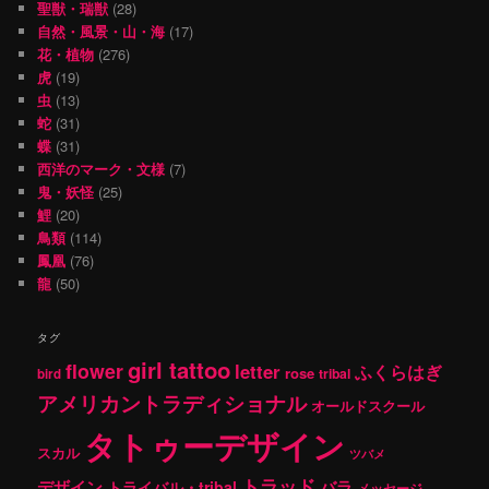
聖獣・瑞獣
(28)
自然・風景・山・海
(17)
花・植物
(276)
虎
(19)
虫
(13)
蛇
(31)
蝶
(31)
西洋のマーク・文様
(7)
鬼・妖怪
(25)
鯉
(20)
鳥類
(114)
鳳凰
(76)
龍
(50)
タグ
girl tattoo
flower
letter
ふくらはぎ
rose
tribal
bird
アメリカントラディショナル
オールドスクール
タトゥーデザイン
スカル
ツバメ
トラッド
デザイン
バラ
トライバル・tribal
メッセージ