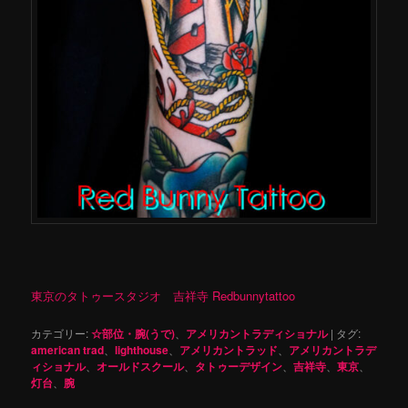
東京のタトゥースタジオ 吉祥寺 Redbunnytattoo
カテゴリー:
☆部位・腕(うで)
、
アメリカントラディショナル
|
タグ:
american trad
、
lighthouse
、
アメリカントラッド
、
アメリカントラデ
ィショナル
、
オールドスクール
、
タトゥーデザイン
、
吉祥寺
、
東京
、
灯台
、
腕