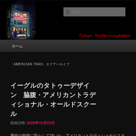
メ
サ
タトゥーデザイン・画像の紹介（和彫り・ワンポイント・girl tattoo）
イ
ブ
検
ン
コ
索
コ
ン
東京 タトゥースタジオ 吉祥寺 Red
ン
テ
テ
ン
Bunny Tattoo タトゥーデザイン・タ
ン
ツ
メ
ホーム
トゥー画像
ツ
へ
イ
へ
移
ン
移
動
メ
「
AMERICAN TRAD
」タグアーカイブ
動
ニ
ュ
ー
イーグルのタトゥーデザイ
ン 脇腹・アメリカントラデ
ィショナル・オールドスクー
ル
投稿日時:
2025年10月22日
男性の脇腹に彫らして頂いた、アメリカントラディショナルスタ