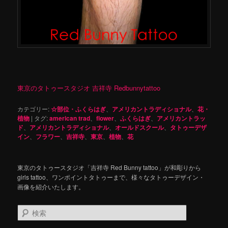
東京のタトゥースタジオ 吉祥寺 Redbunnytattoo
カテゴリー:
☆部位・ふくらはぎ
、
アメリカントラディショナル
、
花・
植物
|
タグ:
american trad
、
flower
、
ふくらはぎ
、
アメリカントラッ
ド
、
アメリカントラディショナル
、
オールドスクール
、
タトゥーデザ
イン
、
フラワー
、
吉祥寺
、
東京
、
植物
、
花
東京のタトゥースタジオ「吉祥寺 Red Bunny tattoo」が和彫りから
girls tattoo、ワンポイントタトゥーまで、様々なタトゥーデザイン・
画像を紹介いたします。
検
索