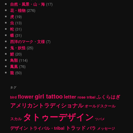
自然・風景・山・海
(17)
花・植物
(276)
虎
(19)
虫
(13)
蛇
(31)
蝶
(31)
西洋のマーク・文様
(7)
鬼・妖怪
(25)
鯉
(20)
鳥類
(114)
鳳凰
(76)
龍
(50)
タグ
girl tattoo
flower
letter
ふくらはぎ
rose
tribal
bird
アメリカントラディショナル
オールドスクール
タトゥーデザイン
スカル
ツバメ
トラッド
デザイン
バラ
トライバル・tribal
メッセージ