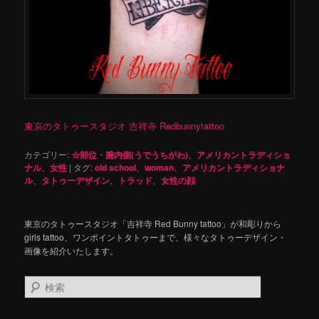
東京のタトゥースタジオ 吉祥寺 Redbunnytattoo
カテゴリー:
☆部位・腕内側(うでうちがわ)
、
アメリカントラディショ
ナル
、
女性
|
タグ:
old school
、
woman
、
アメリカントラディショナ
ル
、
タトゥーデザイン
、
トラッド
、
女性の顔
東京のタトゥースタジオ「吉祥寺 Red Bunny tattoo」が和彫りから
girls tattoo、ワンポイントタトゥーまで、様々なタトゥーデザイン・
画像を紹介いたします。
検
索