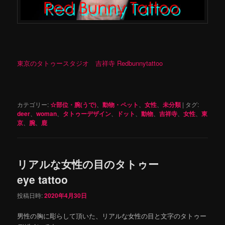
東京のタトゥースタジオ 吉祥寺 Redbunnytattoo
カテゴリー:
☆部位・腕(うで)
、
動物・ペット
、
女性
、
未分類
|
タグ:
deer
、
woman
、
タトゥーデザイン
、
ドット
、
動物
、
吉祥寺
、
女性
、
東
京
、
腕
、
鹿
リアルな女性の目のタトゥー
eye tattoo
投稿日時:
2020年4月30日
男性の胸に彫らして頂いた、リアルな女性の目と文字のタトゥー