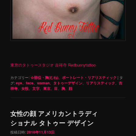
東京のタトゥースタジオ 吉祥寺 Redbunnytattoo
カテゴリー:
☆部位・胸(むね)
、
ポートレート・リアリスティック
|
タ
グ:
eye
、
face
、
woman
、
タトゥーデザイン
、
リアリスティック
、
吉
祥寺
、
女性
、
文字
、
東京
、
目
、
胸
、
顔
女性の顔 アメリカントラディ
ショナル タトゥー デザイン
投稿日時:
2016年11月13日