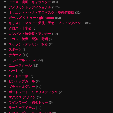
アニメ・漫画・キャラクター
(33)
アメリカントラディショナル
(170)
オリエント・ヘナ・アラベスク・曼荼羅模様
(32)
ガールズ タトゥー・girl tattoo
(83)
キリスト・マリア・天使・天使・プレイングハンド
(35)
クロス・十字架
(9)
コンパス・羅針盤・アンカー
(12)
スカル・骸骨・死神・野晒
(66)
スケッチ・デッサン・水彩
(26)
スポーツ
(1)
チカーノ
(11)
トライバル・tribal
(64)
ニュースクール
(12)
ハート
(6)
ヒンドゥー教
(7)
ピンナップガール
(2)
ブラック＆グレー
(47)
ポートレート・リアリスティック
(25)
マグヌス デザイン
(39)
ラインワーク・線タトゥー
(5)
ラッキーアイテム
(12)
ロココ・ゴシック・バロック
(3)