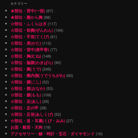
カテゴリー
★部位・背中(一面)
(67)
★部位・腕から胸
(68)
☆部位・ふくらはぎ
(117)
☆部位・前腕(ぜんわん)
(194)
☆部位・手首(てくび)
(61)
☆部位・肩(かた)
(112)
☆部位・背中(肩甲骨)
(77)
☆部位・胸(むね)
(148)
☆部位・脇腹(わきばら)
(90)
☆部位・腕(うで)
(249)
☆部位・腕内側(うでうちがわ)
(60)
☆部位・腰(こし)
(52)
☆部位・腹(おなか)
(53)
☆部位・腿(もも)
(109)
☆部位・足(あし)
(29)
☆部位・足の甲
(38)
☆部位・足首(あしくび)
(52)
☆部位・首・耳裏(くび・みみ)
(27)
お面・般若・天狗
(19)
アクセサリー・鍵・時計・宝石・ダイヤモンド
(16)