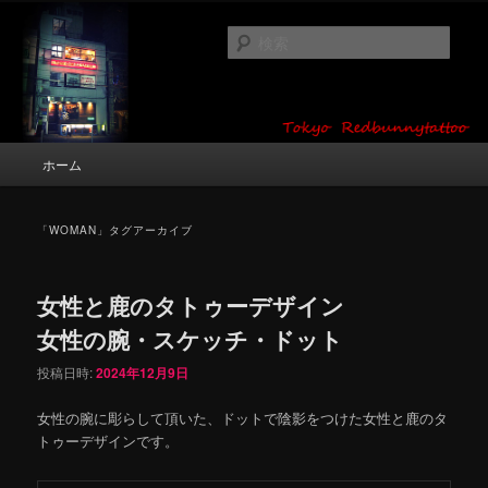
メ
サ
タトゥーデザイン・画像の紹介（和彫り・ワンポイント・girl tattoo）
イ
ブ
検
ン
コ
索
コ
ン
東京 タトゥースタジオ 吉祥寺 Red
ン
テ
テ
ン
Bunny Tattoo タトゥーデザイン・タ
ン
ツ
メ
ホーム
トゥー画像
ツ
へ
イ
へ
移
ン
移
動
メ
「
WOMAN
」タグアーカイブ
動
ニ
ュ
ー
女性と鹿のタトゥーデザイン
女性の腕・スケッチ・ドット
投稿日時:
2024年12月9日
女性の腕に彫らして頂いた、ドットで陰影をつけた女性と鹿のタ
トゥーデザインです。