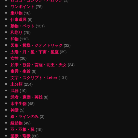
ワンポイント
(75)
乗り物
(18)
仕事道具
(6)
動物・ペット
(131)
和彫り
(75)
和物
(110)
図形・模様・ジオメトリック
(32)
太陽・月・星・宇宙・星座
(39)
女性
(36)
如来・観音・菩薩・明王・天女
(24)
幽霊・生首
(8)
文字・スクリプト・Letter
(131)
未分類
(254)
武器
(19)
武者・豪傑・英雄
(8)
水中生物
(48)
神話
(5)
線・ラインのみ
(3)
縁起物
(49)
羽・羽根・翼
(15)
聖獣・瑞獣
(28)