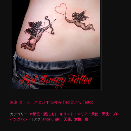
東京 タトゥースタジオ 吉祥寺 Red Bunny Tattoo
カテゴリー:
☆部位・腰(こし)
、
キリスト・マリア・天使・天使・プレ
イングハンド
|
タグ:
angel
、
girl
、
天使
、
女性
、
腰