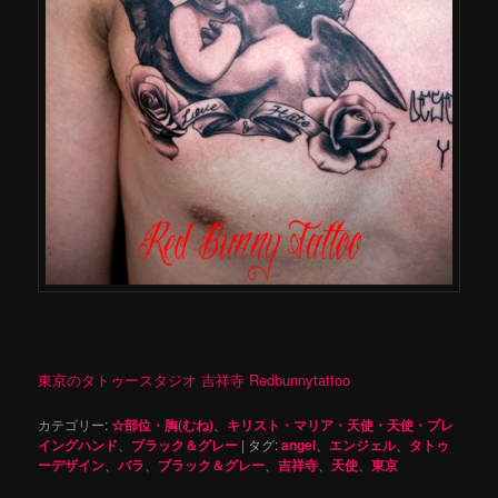
東京のタトゥースタジオ 吉祥寺 Redbunnytattoo
カテゴリー:
☆部位・胸(むね)
、
キリスト・マリア・天使・天使・プレ
イングハンド
、
ブラック＆グレー
|
タグ:
angel
、
エンジェル
、
タトゥ
ーデザイン
、
バラ
、
ブラック＆グレー
、
吉祥寺
、
天使
、
東京