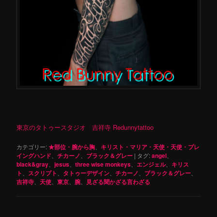
東京のタトゥースタジオ 吉祥寺 Redunnytattoo
カテゴリー:
★部位・腕から胸
、
キリスト・マリア・天使・天使・プレ
イングハンド
、
チカーノ
、
ブラック＆グレー
|
タグ:
angel
、
black&gray
、
jesus
、
three wise monkeys
、
エンジェル
、
キリス
ト
、
スクリプト
、
タトゥーデザイン
、
チカーノ
、
ブラック＆グレー
、
吉祥寺
、
天使
、
東京
、
腕
、
見ざる聞かざる言わざる