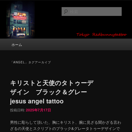
メ
サ
タトゥーデザイン・画像の紹介（和彫り・ワンポイント・girl tattoo）
イ
ブ
検
ン
コ
索
コ
ン
東京 タトゥースタジオ 吉祥寺 Red
ン
テ
テ
ン
Bunny Tattoo タトゥーデザイン・タ
ン
ツ
メ
ホーム
トゥー画像
ツ
へ
イ
へ
移
ン
移
動
メ
「
ANGEL
」タグアーカイブ
動
ニ
ュ
ー
キリストと天使のタトゥーデ
ザイン ブラック＆グレー
jesus angel tattoo
投稿日時:
2025年7月17日
男性に彫らして頂いた、胸にキリスト、腕に見ざる聞かざる言わ
ざるの天使とスクリプトのブラック&グレータトゥーデザインで