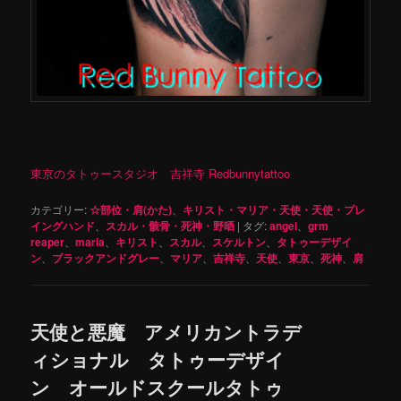
東京のタトゥースタジオ 吉祥寺 Redbunnytattoo
カテゴリー:
☆部位・肩(かた)
、
キリスト・マリア・天使・天使・プレ
イングハンド
、
スカル・骸骨・死神・野晒
|
タグ:
angel
、
grm
reaper
、
maria
、
キリスト
、
スカル
、
スケルトン
、
タトゥーデザイ
ン
、
ブラックアンドグレー
、
マリア
、
吉祥寺
、
天使
、
東京
、
死神
、
肩
天使と悪魔 アメリカントラデ
ィショナル タトゥーデザイ
ン オールドスクールタトゥ