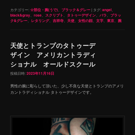
カテゴリー:
☆部位・腕(うで)
、
ブラック＆グレー
|
タグ:
angel
、
black&gray
、
rose
、
スクリプト
、
タトゥーデザイン
、
バラ
、
ブラッ
ク&グレー
、
レタリング
、
吉祥寺
、
天使
、
女性の顔
、
文字
、
東京
、
腕
天使とトランプのタトゥーデ
ザイン アメリカントラディ
ショナル オールドスクール
投稿日時:
2023年11月16日
男性の腕に彫らして頂いた、少し不良な天使とトランプのアメリ
カントラディショナル タトゥーデザインです。