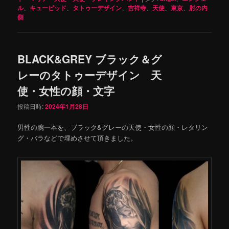
ル
、
キューピッド
、
タトゥーデザイン
、
吉祥寺
、
天使
、
東京
、
肘の内
側
BLACK&GREY ブラック＆グ
レーのタトゥーデザイン 天
使・女性の顔・文字
投稿日時:
2024年1月28日
男性の腕一本を、ブラック&グレーの天使・女性の顔・レタリン
グ・バラなどで埋めさせて頂きました。