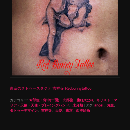
東京のタトゥースタジオ 吉祥寺 Redbunnytattoo
カテゴリー:
★部位・背中(一面)
、
☆部位・腹(おなか)
、
キリスト・マ
リア・天使・天使・プレイングハンド
、
未分類
|
タグ:
angel
、
お腹
、
タトゥーデザイン
、
吉祥寺
、
天使
、
東京
、
西洋絵画