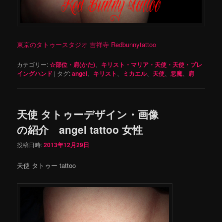
東京のタトゥースタジオ 吉祥寺 Redbunnytattoo
カテゴリー:
☆部位・肩(かた)
、
キリスト・マリア・天使・天使・プレ
イングハンド
|
タグ:
angel
、
キリスト
、
ミカエル
、
天使
、
悪魔
、
肩
天使 タトゥーデザイン・画像
の紹介 angel tattoo 女性
投稿日時:
2013年12月29日
天使 タトゥー tattoo