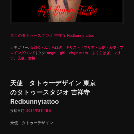
東京のタトゥースタジオ 吉祥寺 Redbunnytattoo
カテゴリー:
☆部位・ふくらはぎ
、
キリスト・マリア・天使・天使・プ
レイングハンド
|
タグ:
angel
、
girl
、
virgin mary
、
ふくらはぎ
、
マリ
ア
、
天使
、
女性
天使 タトゥーデザイン 東京
のタトゥースタジオ 吉祥寺
Redbunnytattoo
投稿日時:
2014年5月18日
天使 タトゥーデザイン