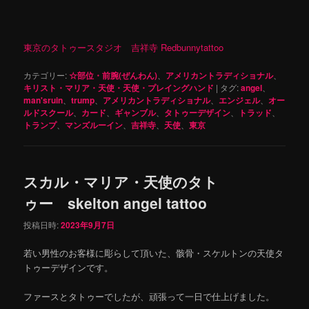
東京のタトゥースタジオ 吉祥寺 Redbunnytattoo
カテゴリー:
☆部位・前腕(ぜんわん)
、
アメリカントラディショナル
、
キリスト・マリア・天使・天使・プレイングハンド
|
タグ:
angel
、
man'sruin
、
trump
、
アメリカントラディショナル
、
エンジェル
、
オー
ルドスクール
、
カード
、
ギャンブル
、
タトゥーデザイン
、
トラッド
、
トランプ
、
マンズルーイン
、
吉祥寺
、
天使
、
東京
スカル・マリア・天使のタト
ゥー skelton angel tattoo
投稿日時:
2023年9月7日
若い男性のお客様に彫らして頂いた、骸骨・スケルトンの天使タ
トゥーデザインです。
ファースとタトゥーでしたが、頑張って一日で仕上げました。