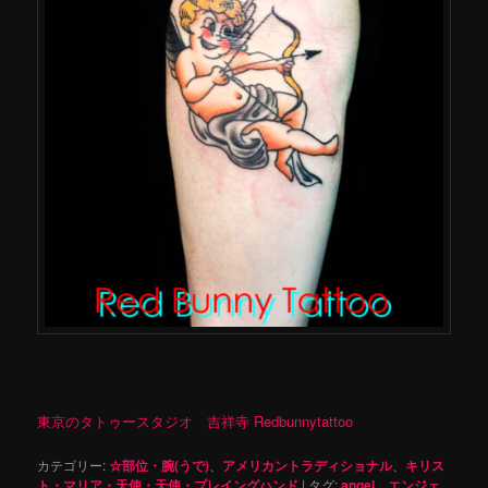
東京のタトゥースタジオ 吉祥寺 Redbunnytattoo
カテゴリー:
☆部位・腕(うで)
、
アメリカントラディショナル
、
キリス
ト・マリア・天使・天使・プレイングハンド
|
タグ:
angel
、
エンジェ