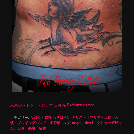
東京のタトゥースタジオ 吉祥寺 Redbunnytattoo
カテゴリー:
☆部位・脇腹(わきばら)
、
キリスト・マリア・天使・天
使・プレイングハンド
、
未分類
|
タグ:
angel
、
devil
、
タトゥーデザイ
ン
、
天使
、
悪魔
、
脇腹