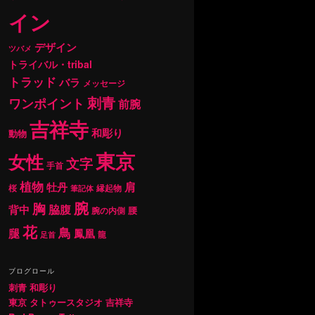
イン
デザイン
ツバメ
トライバル・tribal
トラッド
バラ
メッセージ
刺青
ワンポイント
前腕
吉祥寺
和彫り
動物
東京
女性
文字
手首
植物
肩
牡丹
桜
縁起物
筆記体
腕
胸
背中
脇腹
腰
腕の内側
花
鳥
腿
鳳凰
龍
足首
ブログロール
刺青 和彫り
東京 タトゥースタジオ 吉祥寺