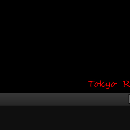
り・ワンポイント・girl tattoo）
タジオ 吉祥寺 Red Bunny
タトゥーデザイン・タトゥー画像