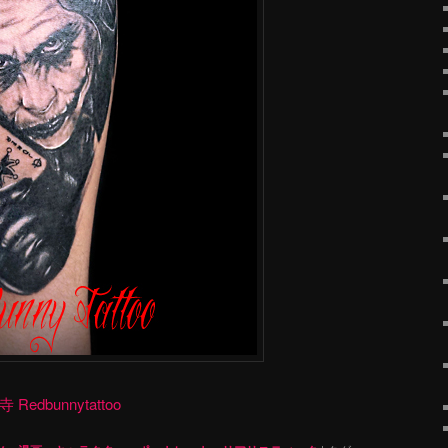
dbunnytattoo