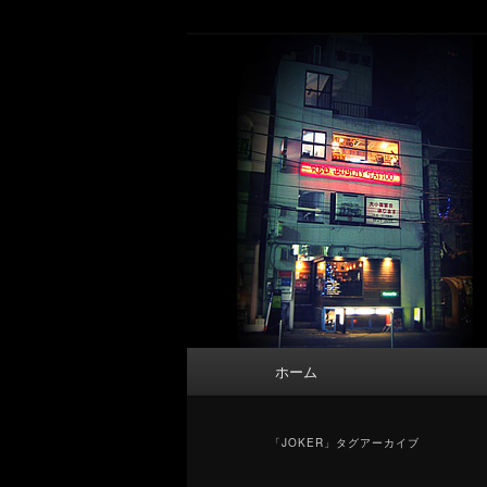
メ
サ
タトゥーデザイン・画像の紹介（和彫
イ
ブ
ン
コ
東京 タトゥース
コ
ン
Tattoo 
ン
テ
テ
ン
ン
ツ
ツ
へ
へ
移
移
動
動
メ
ホーム
イ
ン
メ
「
JOKER
」タグアーカイブ
ニ