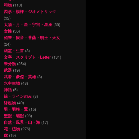
和物
(110)
図形・模様・ジオメトリック
(32)
太陽・月・星・宇宙・星座
(39)
女性
(36)
如来・観音・菩薩・明王・天女
(24)
幽霊・生首
(8)
文字・スクリプト・Letter
(131)
未分類
(254)
武器
(19)
武者・豪傑・英雄
(8)
水中生物
(48)
神話
(5)
線・ラインのみ
(3)
縁起物
(49)
羽・羽根・翼
(15)
聖獣・瑞獣
(28)
自然・風景・山・海
(17)
花・植物
(276)
虎
(19)