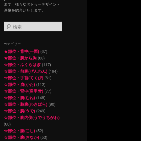
まで、様々なタトゥーデザイン・
画像を紹介いたします。
検
索
カテゴリー
★部位・背中(一面)
(67)
★部位・腕から胸
(68)
☆部位・ふくらはぎ
(117)
☆部位・前腕(ぜんわん)
(194)
☆部位・手首(てくび)
(61)
☆部位・肩(かた)
(112)
☆部位・背中(肩甲骨)
(77)
☆部位・胸(むね)
(148)
☆部位・脇腹(わきばら)
(90)
☆部位・腕(うで)
(249)
☆部位・腕内側(うでうちがわ)
(60)
☆部位・腰(こし)
(52)
☆部位・腹(おなか)
(53)