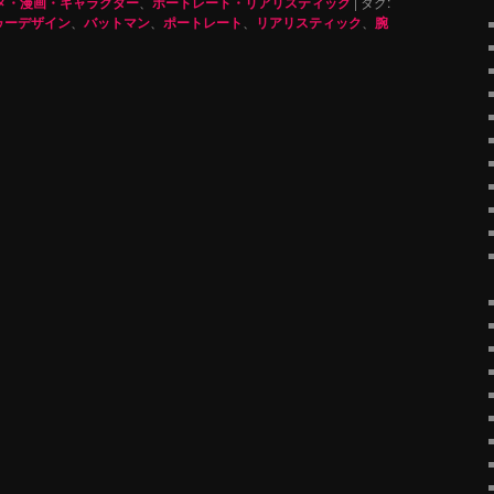
メ・漫画・キャラクター
、
ポートレート・リアリスティック
|
タグ:
ゥーデザイン
、
バットマン
、
ポートレート
、
リアリスティック
、
腕