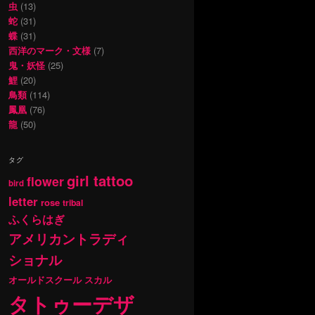
虫
(13)
蛇
(31)
蝶
(31)
西洋のマーク・文様
(7)
鬼・妖怪
(25)
鯉
(20)
鳥類
(114)
鳳凰
(76)
龍
(50)
タグ
girl tattoo
flower
bird
letter
rose
tribal
ふくらはぎ
アメリカントラディ
ショナル
オールドスクール
スカル
タトゥーデザ