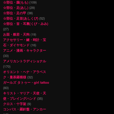
☆部位・腿(もも)
(109)
☆部位・足(あし)
(29)
☆部位・足の甲
(38)
☆部位・足首(あしくび)
(52)
☆部位・首・耳裏(くび・みみ)
(27)
お面・般若・天狗
(19)
アクセサリー・鍵・時計・宝
石・ダイヤモンド
(16)
アニメ・漫画・キャラクター
(33)
アメリカントラディショナル
(170)
オリエント・ヘナ・アラベス
ク・曼荼羅模様
(32)
ガールズ タトゥー・girl tattoo
(83)
キリスト・マリア・天使・天
使・プレイングハンド
(35)
クロス・十字架
(9)
コンパス・羅針盤・アンカー