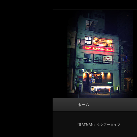
メ
サ
タトゥーデザイン・画像の紹介（和彫
イ
ブ
ン
コ
東京 タトゥース
コ
ン
Tattoo 
ン
テ
テ
ン
ン
ツ
ツ
へ
へ
移
移
動
動
メ
ホーム
イ
ン
メ
「
BATMAN
」タグアーカイブ
ニ