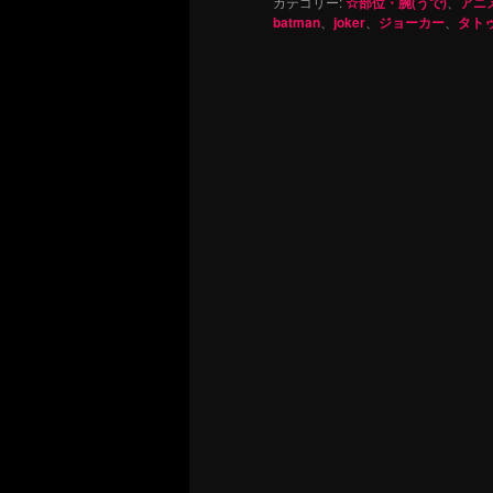
カテゴリー:
☆部位・腕(うで)
、
アニ
batman
、
joker
、
ジョーカー
、
タト