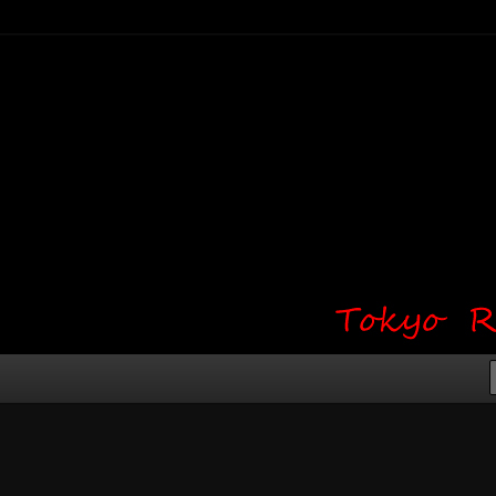
り・ワンポイント・girl tattoo）
タジオ 吉祥寺 Red Bunny
タトゥーデザイン・タトゥー画像