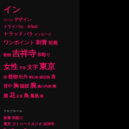
イン
デザイン
ツバメ
トライバル・tribal
トラッド
バラ
メッセージ
刺青
ワンポイント
前腕
吉祥寺
和彫り
動物
東京
女性
文字
手首
植物
肩
牡丹
桜
縁起物
筆記体
腕
胸
背中
脇腹
腰
腕の内側
花
鳥
腿
鳳凰
龍
足首
ブログロール
刺青 和彫り
東京 タトゥースタジオ 吉祥寺