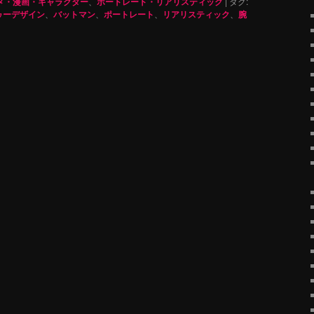
メ・漫画・キャラクター
、
ポートレート・リアリスティック
|
タグ:
ゥーデザイン
、
バットマン
、
ポートレート
、
リアリスティック
、
腕