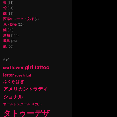
虫
(13)
蛇
(31)
蝶
(31)
西洋のマーク・文様
(7)
鬼・妖怪
(25)
鯉
(20)
鳥類
(114)
鳳凰
(76)
龍
(50)
タグ
girl tattoo
flower
bird
letter
rose
tribal
ふくらはぎ
アメリカントラディ
ショナル
オールドスクール
スカル
タトゥーデザ