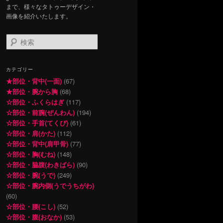
まで、様々なタトゥーデザイン・
画像を紹介いたします。
検
索
カテゴリー
★部位・背中(一面)
(67)
★部位・腕から胸
(68)
☆部位・ふくらはぎ
(117)
☆部位・前腕(ぜんわん)
(194)
☆部位・手首(てくび)
(61)
☆部位・肩(かた)
(112)
☆部位・背中(肩甲骨)
(77)
☆部位・胸(むね)
(148)
☆部位・脇腹(わきばら)
(90)
☆部位・腕(うで)
(249)
☆部位・腕内側(うでうちがわ)
(60)
☆部位・腰(こし)
(52)
☆部位・腹(おなか)
(53)