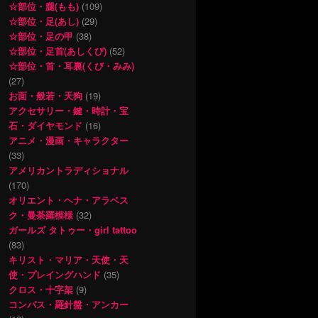
☆部位・腿(もも)
(109)
☆部位・足(あし)
(29)
☆部位・足の甲
(38)
☆部位・足首(あしくび)
(52)
☆部位・首・耳裏(くび・みみ)
(27)
お面・般若・天狗
(19)
アクセサリー・鍵・時計・宝
石・ダイヤモンド
(16)
アニメ・漫画・キャラクター
(33)
アメリカントラディショナル
(170)
オリエント・ヘナ・アラベス
ク・曼荼羅模様
(32)
ガールズ タトゥー・girl tattoo
(83)
キリスト・マリア・天使・天
使・プレイングハンド
(35)
クロス・十字架
(9)
コンパス・羅針盤・アンカー