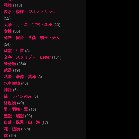
和物
(110)
図形・模様・ジオメトリック
(32)
太陽・月・星・宇宙・星座
(39)
女性
(36)
如来・観音・菩薩・明王・天女
(24)
幽霊・生首
(8)
文字・スクリプト・Letter
(131)
未分類
(254)
武器
(19)
武者・豪傑・英雄
(8)
水中生物
(48)
神話
(5)
線・ラインのみ
(3)
縁起物
(49)
羽・羽根・翼
(15)
聖獣・瑞獣
(28)
自然・風景・山・海
(17)
花・植物
(276)
虎
(19)