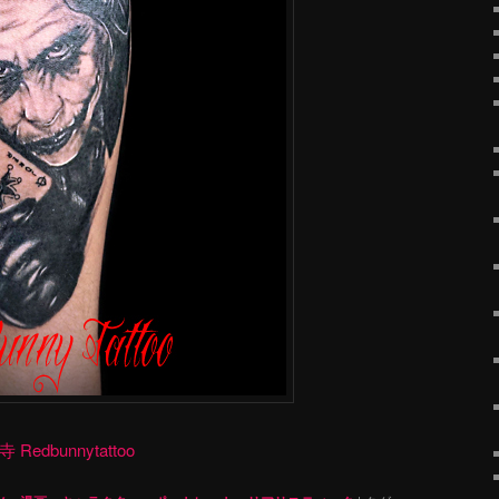
dbunnytattoo