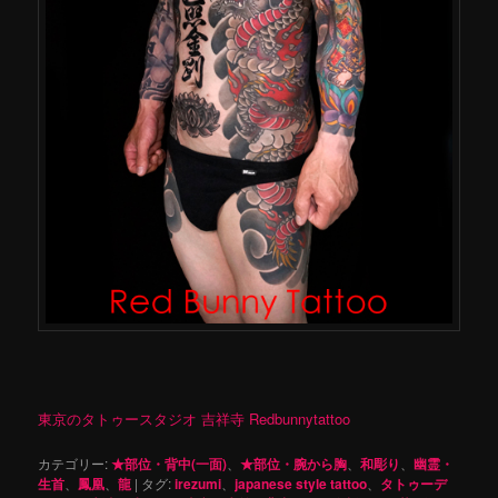
東京のタトゥースタジオ 吉祥寺 Redbunnytattoo
カテゴリー:
★部位・背中(一面)
、
★部位・腕から胸
、
和彫り
、
幽霊・
生首
、
鳳凰
、
龍
|
タグ:
irezumi
、
japanese style tattoo
、
タトゥーデ