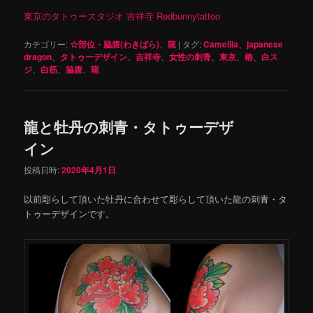
東京のタトゥースタジオ 吉祥寺 Redbunnytattoo
カテゴリー:
☆部位・脇腹(わきばら)
、
龍
|
タグ:
Camellia
、
japanese
dragon
、
タトゥーデザイン
、
吉祥寺
、
女性の刺青
、
東京
、
椿
、
白ス
ジ
、
白筋
、
脇腹
、
龍
龍と牡丹の刺青・タトゥーデザ
イン
投稿日時:
2020年4月1日
以前彫らして頂いた牡丹に合わせて彫らして頂いた龍の刺青・タ
トゥーデザインです。