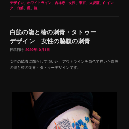
デザイン
、
ホワイトライン
、
吉祥寺
、
女性
、
東京
、
火炎龍
、
白イン
ク
、
白筋
、
腿
、
龍
白筋の龍と椿の刺青・タトゥー
デザイン 女性の脇腹の刺青
投稿日時:
2020年10月1日
女性の脇腹に彫らして頂いた、アウトラインを白色で描いた白筋
の龍と椿の刺青・タトゥーデザインです。