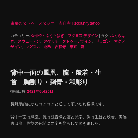
東京のタトゥースタジオ 吉祥寺 Redbunnytattoo
カテゴリー:
☆部位・ふくらはぎ
、
マグヌス デザイン
|
タグ:
ふくらは
ぎ
、
スウェーデン
、
スケッチ
、
タトゥーデザイン
、
ドラゴン
、
マグデ
ザイン
、
マグヌス
、
北欧
、
吉祥寺
、
東京
、
龍
背中一面の鳳凰、龍・般若・生
首 胸割り・刺青・和彫り
投稿日時:
2021年8月25日
長野県諏訪からコツコツと通って頂いたお客様です。
背中一面は鳳凰、腕は観音様と蓮と梵字、胸は生首と般若、両脇
腹は龍、胸割の隙間に文字を彫らして頂きました。