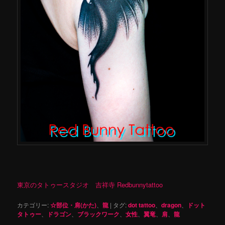
東京のタトゥースタジオ 吉祥寺 Redbunnytattoo
カテゴリー:
☆部位・肩(かた)
、
龍
|
タグ:
dot tattoo
、
dragon
、
ドット
タトゥー
、
ドラゴン
、
ブラックワーク
、
女性
、
翼竜
、
肩
、
龍