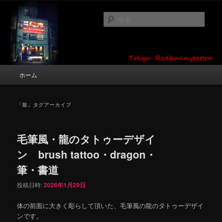
メ
サ
タトゥーデザイン・画像の紹介（和彫り・ワンポイント・girl tattoo）
イ
ブ
検
ン
コ
索
コ
ン
東京 タトゥースタジオ 吉祥寺 Red
ン
テ
テ
ン
Bunny Tattoo タトゥーデザイン・タ
ン
ツ
メ
ホーム
トゥー画像
ツ
へ
イ
へ
移
ン
移
動
メ
「
龍
」タグアーカイブ
動
ニ
ュ
ー
毛筆風・龍のタトゥーデザイ
ン brush tattoo・dragon・
筆・書道
投稿日時:
2026年1月29日
体の前面に大きく彫らして頂いた、毛筆風の龍のタトゥーデザイ
ンです。