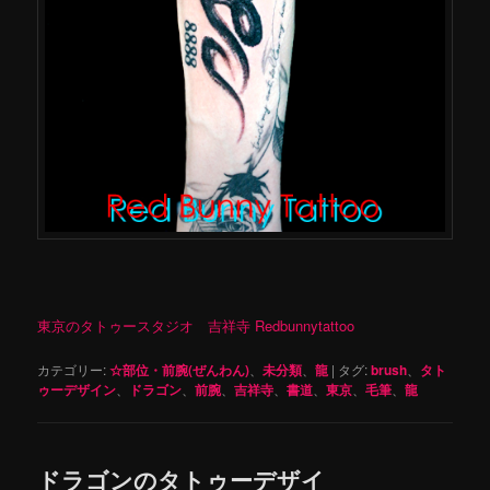
東京のタトゥースタジオ 吉祥寺 Redbunnytattoo
カテゴリー:
☆部位・前腕(ぜんわん)
、
未分類
、
龍
|
タグ:
brush
、
タト
ゥーデザイン
、
ドラゴン
、
前腕
、
吉祥寺
、
書道
、
東京
、
毛筆
、
龍
ドラゴンのタトゥーデザイ