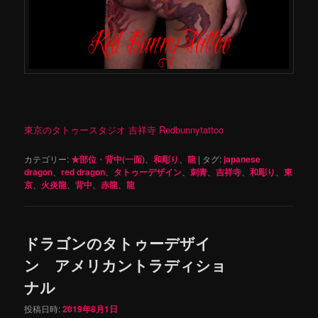
東京のタトゥースタジオ 吉祥寺 Redbunnytattoo
カテゴリー:
★部位・背中(一面)
、
和彫り
、
龍
|
タグ:
japanese
dragon
、
red dragon
、
タトゥーデザイン
、
刺青
、
吉祥寺
、
和彫り
、
東
京
、
火炎龍
、
背中
、
赤龍
、
龍
ドラゴンのタトゥーデザイ
ン アメリカントラディショ
ナル
投稿日時:
2019年8月1日