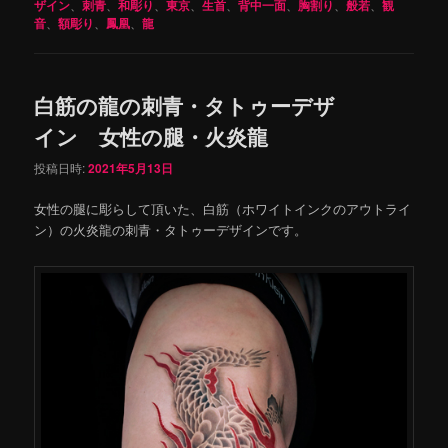
ザイン
、
刺青
、
和彫り
、
東京
、
生首
、
背中一面
、
胸割り
、
般若
、
観
音
、
額彫り
、
鳳凰
、
龍
白筋の龍の刺青・タトゥーデザ
イン 女性の腿・火炎龍
投稿日時:
2021年5月13日
女性の腿に彫らして頂いた、白筋（ホワイトインクのアウトライ
ン）の火炎龍の刺青・タトゥーデザインです。