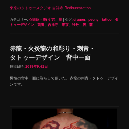
東京のタトゥースタジオ 吉祥寺 Redbunnytattoo
カテゴリー:
☆部位・腕(うで)
、
龍
|
タグ:
dragon
、
peony
、
tattoo
、
タ
トゥーデザイン
、
刺青
、
吉祥寺
、
東京
、
牡丹
、
腕
、
龍
赤龍・火炎龍の和彫り・刺青・
タトゥーデザイン 背中一面
投稿日時:
2019年9月2日
男性の背中一面に彫らして頂いた、赤龍の刺青・タトゥーデザイ
ンです。