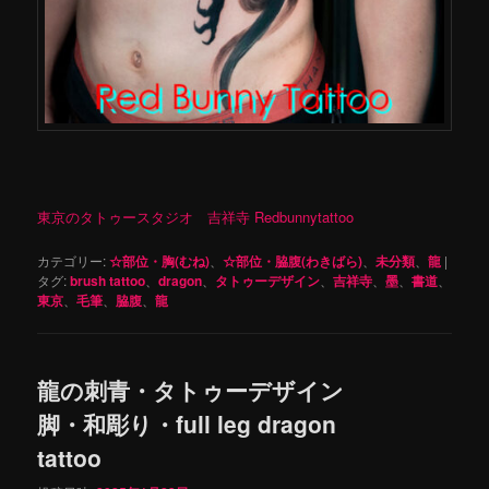
東京のタトゥースタジオ 吉祥寺 Redbunnytattoo
カテゴリー:
☆部位・胸(むね)
、
☆部位・脇腹(わきばら)
、
未分類
、
龍
|
タグ:
brush tattoo
、
dragon
、
タトゥーデザイン
、
吉祥寺
、
墨
、
書道
、
東京
、
毛筆
、
脇腹
、
龍
龍の刺青・タトゥーデザイン
脚・和彫り・full leg dragon
tattoo