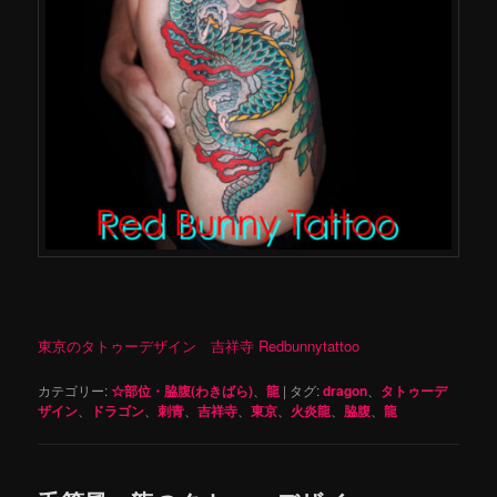
東京のタトゥーデザイン 吉祥寺 Redbunnytattoo
カテゴリー:
☆部位・脇腹(わきばら)
、
龍
|
タグ:
dragon
、
タトゥーデ
ザイン
、
ドラゴン
、
刺青
、
吉祥寺
、
東京
、
火炎龍
、
脇腹
、
龍