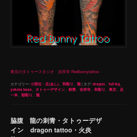
東京のタトゥースタジオ 吉祥寺 Redbunnytattoo
カテゴリー:
☆部位・足(あし)
、
和彫り
、
龍
|
タグ:
dragon
、
full leg
、
yokota base
、
タトゥーデザイン
、
刺青
、
吉祥寺
、
和彫り
、
東京
、
足
一本
、
額彫り
、
龍
脇腹 龍の刺青・タトゥーデザ
イン dragon tattoo・火炎