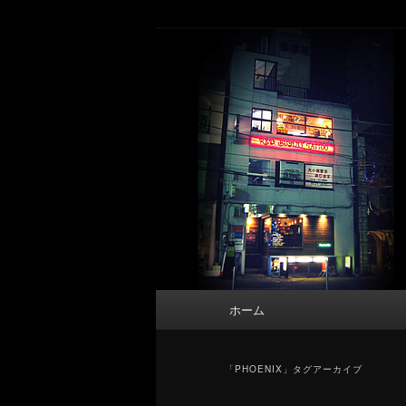
メ
サ
タトゥーデザイン・画像の紹介（和彫
イ
ブ
ン
コ
東京 タトゥース
コ
ン
Tattoo 
ン
テ
テ
ン
ン
ツ
ツ
へ
へ
移
移
動
動
メ
ホーム
イ
ン
メ
「
PHOENIX
」タグアーカイブ
ニ