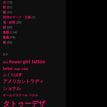
虫
(13)
蛇
(31)
蝶
(31)
西洋のマーク・文様
(7)
鬼・妖怪
(25)
鯉
(20)
鳥類
(114)
鳳凰
(76)
龍
(50)
タグ
girl tattoo
flower
bird
letter
rose
tribal
ふくらはぎ
アメリカントラディ
ショナル
オールドスクール
スカル
タトゥーデザ