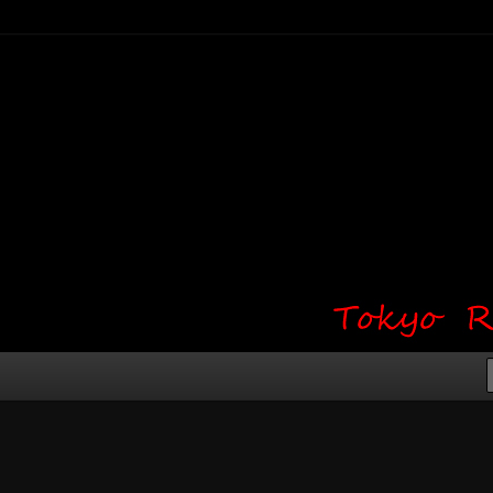
り・ワンポイント・girl tattoo）
タジオ 吉祥寺 Red Bunny
タトゥーデザイン・タトゥー画像