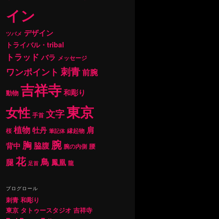
イン
デザイン
ツバメ
トライバル・tribal
トラッド
バラ
メッセージ
刺青
ワンポイント
前腕
吉祥寺
和彫り
動物
東京
女性
文字
手首
植物
肩
牡丹
桜
縁起物
筆記体
腕
胸
背中
脇腹
腰
腕の内側
花
鳥
腿
鳳凰
龍
足首
ブログロール
刺青 和彫り
東京 タトゥースタジオ 吉祥寺