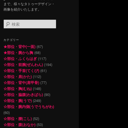
まで、様々なタトゥーデザイン・
画像を紹介いたします。
検
索
カテゴリー
★部位・背中(一面)
(67)
★部位・腕から胸
(68)
☆部位・ふくらはぎ
(117)
☆部位・前腕(ぜんわん)
(194)
☆部位・手首(てくび)
(61)
☆部位・肩(かた)
(112)
☆部位・背中(肩甲骨)
(77)
☆部位・胸(むね)
(148)
☆部位・脇腹(わきばら)
(90)
☆部位・腕(うで)
(249)
☆部位・腕内側(うでうちがわ)
(60)
☆部位・腰(こし)
(52)
☆部位・腹(おなか)
(53)