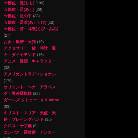
☆部位・腿(もも)
(109)
☆部位・足(あし)
(29)
☆部位・足の甲
(38)
☆部位・足首(あしくび)
(52)
☆部位・首・耳裏(くび・みみ)
(27)
お面・般若・天狗
(19)
アクセサリー・鍵・時計・宝
石・ダイヤモンド
(16)
アニメ・漫画・キャラクター
(33)
アメリカントラディショナル
(170)
オリエント・ヘナ・アラベス
ク・曼荼羅模様
(32)
ガールズ タトゥー・girl tattoo
(83)
キリスト・マリア・天使・天
使・プレイングハンド
(35)
クロス・十字架
(9)
コンパス・羅針盤・アンカー