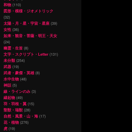
和物
(110)
図形・模様・ジオメトリック
(32)
太陽・月・星・宇宙・星座
(39)
女性
(36)
如来・観音・菩薩・明王・天女
(24)
幽霊・生首
(8)
文字・スクリプト・Letter
(131)
未分類
(254)
武器
(19)
武者・豪傑・英雄
(8)
水中生物
(48)
神話
(5)
線・ラインのみ
(3)
縁起物
(49)
羽・羽根・翼
(15)
聖獣・瑞獣
(28)
自然・風景・山・海
(17)
花・植物
(276)
虎
(19)