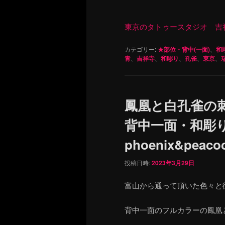
東京のタトゥースタジオ 吉祥寺 Re
カテゴリー:
★部位・背中(一面)
、
和
青
、
吉祥寺
、
和彫り
、
孔雀
、
東京
、
鳳凰と白孔雀の
背中一面・和彫り 
phoenix&peacoc
投稿日時:
2023年3月29日
富山から通って頂いた色々と
背中一面のフルカラーの鳳凰