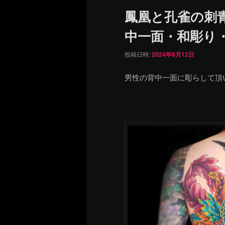
ュ
鳳凰と孔雀の刺
ー
中一面・和彫り・phoe
投稿日時:
2024年6月12日
男性の背中一面に彫らして頂