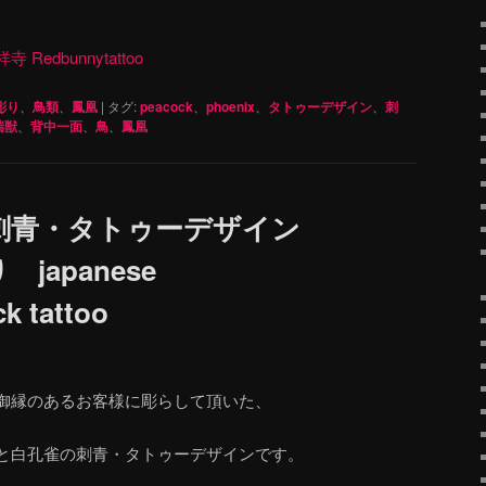
dbunnytattoo
彫り
、
鳥類
、
鳳凰
|
タグ:
peacock
、
phoenix
、
タトゥーデザイン
、
刺
瑞獣
、
背中一面
、
鳥
、
鳳凰
刺青・タトゥーデザイン
japanese
k tattoo
御縁のあるお客様に彫らして頂いた、
と白孔雀の刺青・タトゥーデザインです。