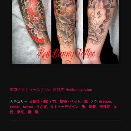
東京のタトゥースタジオ 吉祥寺 Redbunnytattoo
カテゴリー:
☆部位・腕(うで)
、
動物・ペット
、
龍
|
タグ:
dragon
、
rabbit
、
tattoo
、
うさぎ
、
タトゥーデザイン
、
兎
、
刺青
、
吉祥寺
、
女
性
、
東京
、
腕
、
龍