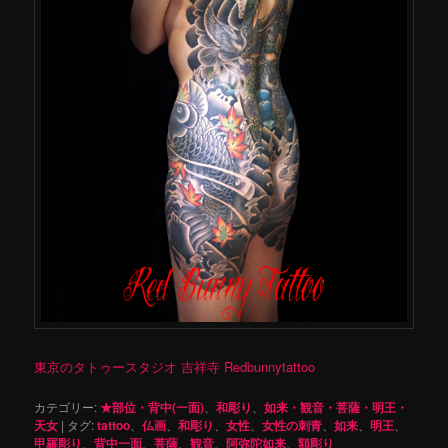
東京のタトゥースタジオ 吉祥寺 Redbunnytattoo
カテゴリー:
★部位・背中(一面)
、
和彫り
、
如来・観音・菩薩・明王・
天女
|
タグ:
tattoo
、
仏画
、
和彫り
、
女性
、
女性の刺青
、
如来
、
明王
、
甲羅彫り
、
背中一面
、
菩薩
、
観音
、
阿弥陀如来
、
額彫り