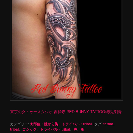
東京のタトゥースタジオ 吉祥寺 RED BUNNY TATTOO/赤兎刺青
カテゴリー:
★部位・腕から胸
、
トライバル・tribal
|
タグ:
tattoo
、
tribal
、
ゴシック
、
トライバル・tribal
、
胸
、
腕