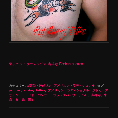
東京のタトゥースタジオ 吉祥寺 Redbunnytattoo
カテゴリー:
☆部位・胸(むね)
、
アメリカントラディショナル
|
タグ:
panther
、
snake
、
tattoo
、
アメリカントラディショナル
、
タトゥーデ
ザイン
、
トラッド
、
パンサー
、
ブラックパンサー
、
ヘビ
、
吉祥寺
、
東
京
、
胸
、
蛇
、
黒豹