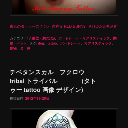
東京のタトゥースタジオ 吉祥寺 RED BUNNY TATTOO/赤兎刺青
カテゴリー:
☆部位・胸(むね)
、
ポートレート・リアリスティック
、
動
物・ペット
|
タグ:
dog
、
tattoo
、
ポートレート
、
リアリスティック
、
動物
、
犬
、
胸
チベタンスカル フクロウ
tribal トライバル (タト
ゥー tattoo 画像 デザイン)
投稿日時:
2012年1月20日