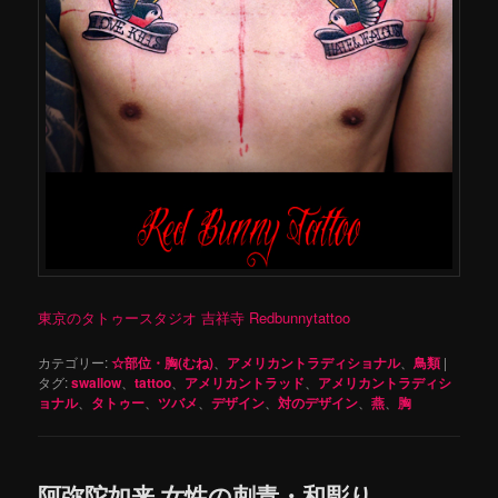
東京のタトゥースタジオ 吉祥寺 Redbunnytattoo
カテゴリー:
☆部位・胸(むね)
、
アメリカントラディショナル
、
鳥類
|
タグ:
swallow
、
tattoo
、
アメリカントラッド
、
アメリカントラディシ
ョナル
、
タトゥー
、
ツバメ
、
デザイン
、
対のデザイン
、
燕
、
胸
阿弥陀如来 女性の刺青・和彫り