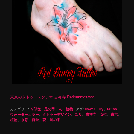
東京のタトゥースタジオ 吉祥寺 Redbunnytattoo
カテゴリー:
☆部位・足の甲
、
花・植物
|
タグ:
flower
、
lily
、
tattoo
、
ウォーターカラー
、
タトゥーデザイン
、
ユリ
、
吉祥寺
、
女性
、
東京
、
植物
、
水彩
、
百合
、
花
、
足の甲