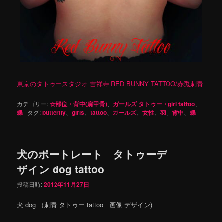
東京のタトゥースタジオ 吉祥寺 RED BUNNY TATTOO/赤兎刺青
カテゴリー:
☆部位・背中(肩甲骨)
、
ガールズ タトゥー・girl tattoo
、
蝶
|
タグ:
butterfly
、
girls
、
tattoo
、
ガールズ
、
女性
、
羽
、
背中
、
蝶
犬のポートレート タトゥーデ
ザイン dog tattoo
投稿日時:
2012年11月27日
犬 dog （刺青 タトゥー tattoo 画像 デザイン)