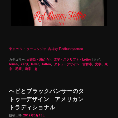
東京のタトゥースタジオ 吉祥寺 Redbunnytattoo
カテゴリー:
☆部位・肩(かた)
、
文字・スクリプト・Letter
|
タグ:
brush
、
kanji
、
letter
、
tattoo
、
タトゥーデザイン
、
吉祥寺
、
文字
、
東
京
、
毛筆
、
漢字
、
肩
ヘビとブラックパンサーのタ
トゥーデザイン アメリカン
トラディショナル
投稿日時:
2019年6月13日