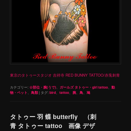
東京のタトゥースタジオ 吉祥寺 RED BUNNY TATTOO/赤兎刺青
カテゴリー:
☆部位・腕(うで)
、
ガールズ タトゥー・girl tattoo
、
動
物・ペット
、
鳥類
|
タグ:
bird
、
tattoo
、
腕
、
鳥
、
鳩
タトゥー 羽 蝶 butterfly （刺
青 タトゥー tattoo 画像 デザ