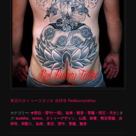
東京のタトゥースタジオ 吉祥寺 Redbunnytattoo
カテゴリー:
★部位・背中(一面)
、
如来・観音・菩薩・明王・天女
|
タ
グ:
buddha
、
tattoo
、
タトゥーデザイン
、
仏画
、
刺青
、
勢至菩薩
、
吉
祥寺
、
和彫り
、
如来
、
東京
、
背中
、
菩薩
、
観音