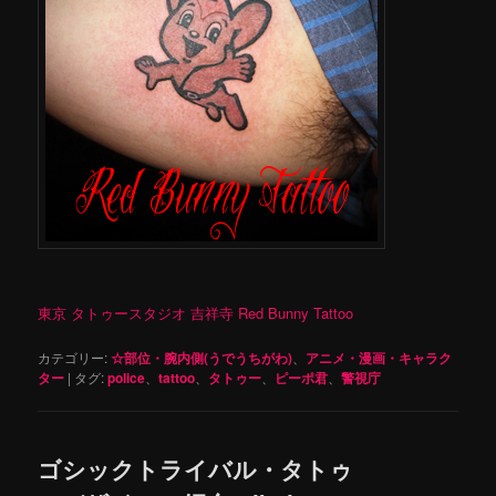
東京 タトゥースタジオ 吉祥寺 Red Bunny Tattoo
カテゴリー:
☆部位・腕内側(うでうちがわ)
、
アニメ・漫画・キャラク
ター
|
タグ:
police
、
tattoo
、
タトゥー
、
ピーポ君
、
警視庁
ゴシックトライバル・タトゥ