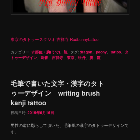
東京のタトゥースタジオ 吉祥寺 Redbunnytattoo
カテゴリー:
☆部位・腕(うで)
、
龍
|
タグ:
dragon
、
peony
、
tattoo
、
タ
トゥーデザイン
、
刺青
、
吉祥寺
、
東京
、
牡丹
、
腕
、
龍
毛筆で書いた文字・漢字のタト
ゥーデザイン writing brush
kanji tattoo
投稿日時:
2019年6月16日
男性の肩に彫らして頂いた、毛筆風の漢字のタトゥーデザインで
す。