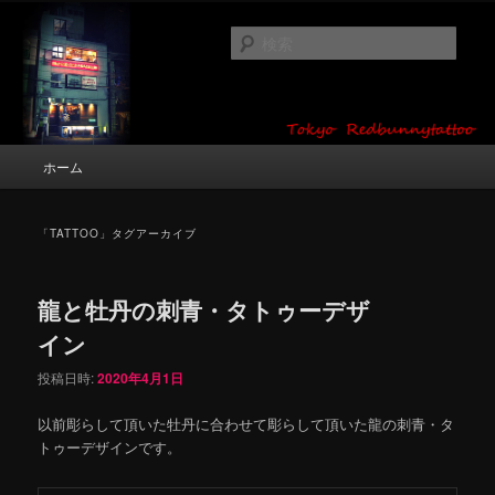
メ
サ
タトゥーデザイン・画像の紹介（和彫り・ワンポイント・girl tattoo）
イ
ブ
検
ン
コ
索
コ
ン
東京 タトゥースタジオ 吉祥寺 Red
ン
テ
テ
ン
Bunny Tattoo タトゥーデザイン・タ
ン
ツ
メ
ホーム
トゥー画像
ツ
へ
イ
へ
移
ン
移
動
メ
「
TATTOO
」タグアーカイブ
動
ニ
ュ
ー
龍と牡丹の刺青・タトゥーデザ
イン
投稿日時:
2020年4月1日
以前彫らして頂いた牡丹に合わせて彫らして頂いた龍の刺青・タ
トゥーデザインです。