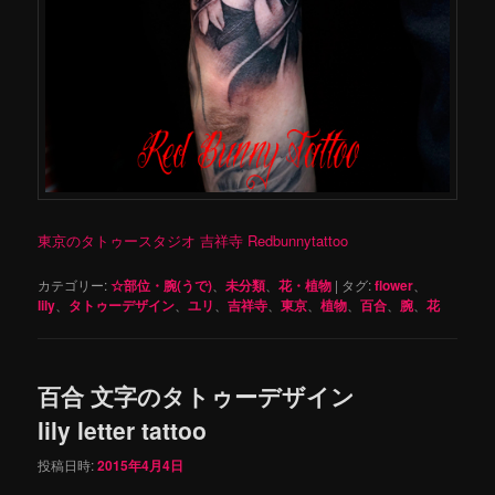
東京のタトゥースタジオ 吉祥寺 Redbunnytattoo
カテゴリー:
☆部位・腕(うで)
、
未分類
、
花・植物
|
タグ:
flower
、
lily
、
タトゥーデザイン
、
ユリ
、
吉祥寺
、
東京
、
植物
、
百合
、
腕
、
花
百合 文字のタトゥーデザイン
lily letter tattoo
投稿日時:
2015年4月4日