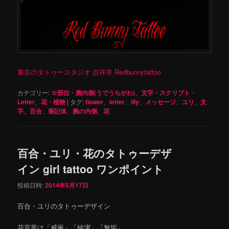
東京のタトゥースタジオ 吉祥寺 Redbunnytattoo
カテゴリー:
☆部位・腕内側(うでうちがわ)
、
文字・スクリプト・
Letter
、
花・植物
|
タグ:
flower
、
letter
、
lily
、
メッセージ
、
ユリ
、
文
字
、
百合
、
筆記体
、
腕の内側
、
花
百合・ユリ・花のタトゥーデザ
イン girl tattoo ワンポイント
投稿日時:
2014年5月17日
百合・ユリのタトゥーデザイン
花言葉は「威厳」「純潔」「無垢」