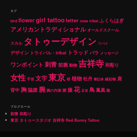
タグ
girl tattoo
flower
letter
ふくらはぎ
rose
tribal
bird
アメリカントラディショナル
オールドスクール
タトゥーデザイン
スカル
ツバメ
トラッド
デザイン
バラ
トライバル・tribal
メッセージ
吉祥寺
刺青
ワンポイント
前腕
和彫り
動物
東京
女性
文字
植物
肩
牡丹
手首
桜
縁起物
筆記体
腕
花
胸
鳥
腿
背中
脇腹
鳳凰
腰
龍
腕の内側
足首
ブログロール
刺青 和彫り
東京 タトゥースタジオ 吉祥寺 Red Bunny Tattoo