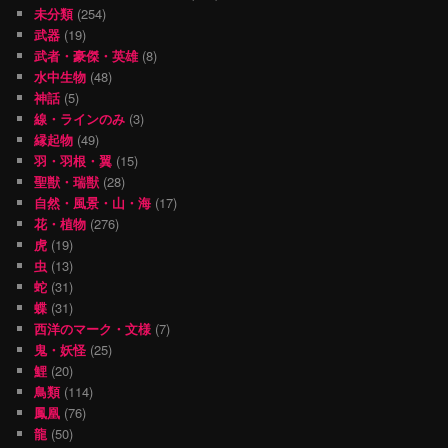
未分類
(254)
武器
(19)
武者・豪傑・英雄
(8)
水中生物
(48)
神話
(5)
線・ラインのみ
(3)
縁起物
(49)
羽・羽根・翼
(15)
聖獣・瑞獣
(28)
自然・風景・山・海
(17)
花・植物
(276)
虎
(19)
虫
(13)
蛇
(31)
蝶
(31)
西洋のマーク・文様
(7)
鬼・妖怪
(25)
鯉
(20)
鳥類
(114)
鳳凰
(76)
龍
(50)