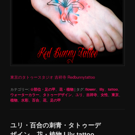
東京のタトゥースタジオ 吉祥寺 Redbunnytattoo
カテゴリー:
☆部位・足の甲
、
花・植物
|
タグ:
flower
、
lily
、
tattoo
、
ウォーターカラー
、
タトゥーデザイン
、
ユリ
、
吉祥寺
、
女性
、
東京
、
植物
、
水彩
、
百合
、
花
、
足の甲
ユリ・百合の刺青・タトゥーデ
ザイン 花・植物 Lily tattoo