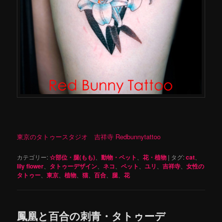
東京のタトゥースタジオ 吉祥寺 Redbunnytattoo
カテゴリー:
☆部位・腿(もも)
、
動物・ペット
、
花・植物
|
タグ:
cat
、
lily flower
、
タトゥーデザイン
、
ネコ
、
ペット
、
ユリ
、
吉祥寺
、
女性の
タトゥー
、
東京
、
植物
、
猫
、
百合
、
腿
、
花
鳳凰と百合の刺青・タトゥーデ