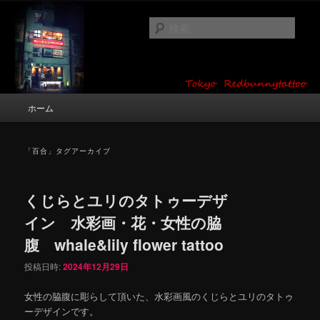
メ
サ
タトゥーデザイン・画像の紹介（和彫り・ワンポイント・girl tattoo）
イ
ブ
検
ン
コ
索
コ
ン
東京 タトゥースタジオ 吉祥寺 Red
ン
テ
テ
ン
Bunny Tattoo タトゥーデザイン・タ
ン
ツ
メ
ホーム
トゥー画像
ツ
へ
イ
へ
移
ン
移
動
メ
「
百合
」タグアーカイブ
動
ニ
ュ
ー
くじらとユリのタトゥーデザ
イン 水彩画・花・女性の脇
腹 whale&lily flower tattoo
投稿日時:
2024年12月29日
女性の脇腹に彫らして頂いた、水彩画風のくじらとユリのタトゥ
ーデザインです。