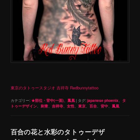
東京のタトゥースタジオ 吉祥寺 Redbunnytattoo
カテゴリー:
★部位・背中(一面)
、
鳳凰
|
タグ:
japanese phoenix
、
タ
トゥーデザイン
、
刺青
、
吉祥寺
、
女性
、
東京
、
百合
、
背中
、
鳳凰
百合の花と水彩のタトゥーデザ