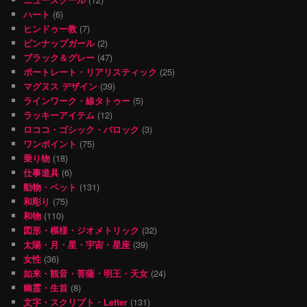
ハート
(6)
ヒンドゥー教
(7)
ピンナップガール
(2)
ブラック＆グレー
(47)
ポートレート・リアリスティック
(25)
マグヌス デザイン
(39)
ラインワーク・線タトゥー
(5)
ラッキーアイテム
(12)
ロココ・ゴシック・バロック
(3)
ワンポイント
(75)
乗り物
(18)
仕事道具
(6)
動物・ペット
(131)
和彫り
(75)
和物
(110)
図形・模様・ジオメトリック
(32)
太陽・月・星・宇宙・星座
(39)
女性
(36)
如来・観音・菩薩・明王・天女
(24)
幽霊・生首
(8)
文字・スクリプト・Letter
(131)