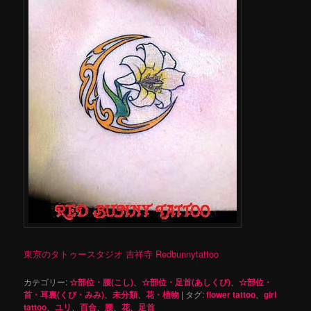
東京のタトゥースタジオ 吉祥寺 Redbunnytattoo
カテゴリー:
☆部位・腰(こし)
、
☆部位・足首(あしくび)
、
☆部位・
首・耳裏(くび・みみ)
、
未分類
、
花・植物
|
タグ:
flower tattoo
、
girl
tattoo
、
ユリ
、
百合
、
腰
、
花
、
足首