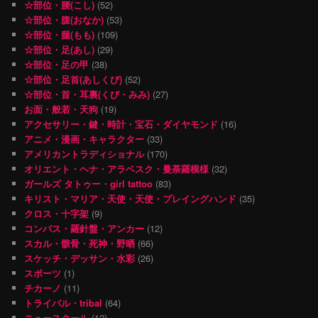
☆部位・腰(こし)
(52)
☆部位・腹(おなか)
(53)
☆部位・腿(もも)
(109)
☆部位・足(あし)
(29)
☆部位・足の甲
(38)
☆部位・足首(あしくび)
(52)
☆部位・首・耳裏(くび・みみ)
(27)
お面・般若・天狗
(19)
アクセサリー・鍵・時計・宝石・ダイヤモンド
(16)
アニメ・漫画・キャラクター
(33)
アメリカントラディショナル
(170)
オリエント・ヘナ・アラベスク・曼荼羅模様
(32)
ガールズ タトゥー・girl tattoo
(83)
キリスト・マリア・天使・天使・プレイングハンド
(35)
クロス・十字架
(9)
コンパス・羅針盤・アンカー
(12)
スカル・骸骨・死神・野晒
(66)
スケッチ・デッサン・水彩
(26)
スポーツ
(1)
チカーノ
(11)
トライバル・tribal
(64)
ニュースクール
(12)