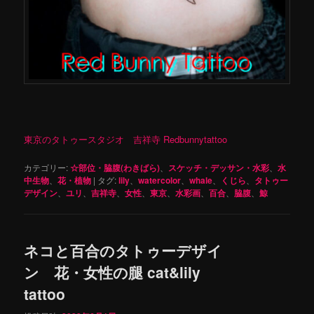
東京のタトゥースタジオ 吉祥寺 Redbunnytattoo
カテゴリー:
☆部位・脇腹(わきばら)
、
スケッチ・デッサン・水彩
、
水
中生物
、
花・植物
|
タグ:
lily
、
watercolor
、
whale
、
くじら
、
タトゥー
デザイン
、
ユリ
、
吉祥寺
、
女性
、
東京
、
水彩画
、
百合
、
脇腹
、
鯨
ネコと百合のタトゥーデザイ
ン 花・女性の腿 cat&lily
tattoo