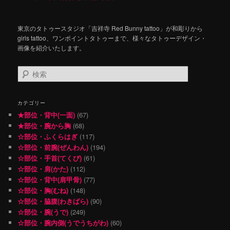
東京のタトゥースタジオ「吉祥寺 Red Bunny tattoo」が和彫りから
girls tattoo、ワンポイントタトゥーまで、様々なタトゥーデザイン・
画像を紹介いたします。
検
索
カテゴリー
★部位・背中(一面)
(67)
★部位・腕から胸
(68)
☆部位・ふくらはぎ
(117)
☆部位・前腕(ぜんわん)
(194)
☆部位・手首(てくび)
(61)
☆部位・肩(かた)
(112)
☆部位・背中(肩甲骨)
(77)
☆部位・胸(むね)
(148)
☆部位・脇腹(わきばら)
(90)
☆部位・腕(うで)
(249)
☆部位・腕内側(うでうちがわ)
(60)