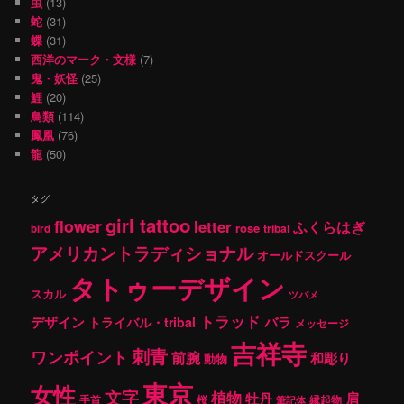
虫
(13)
蛇
(31)
蝶
(31)
西洋のマーク・文様
(7)
鬼・妖怪
(25)
鯉
(20)
鳥類
(114)
鳳凰
(76)
龍
(50)
タグ
girl tattoo
flower
letter
ふくらはぎ
rose
tribal
bird
アメリカントラディショナル
オールドスクール
タトゥーデザイン
スカル
ツバメ
トラッド
デザイン
バラ
トライバル・tribal
メッセージ
吉祥寺
刺青
ワンポイント
前腕
和彫り
動物
東京
女性
文字
植物
肩
牡丹
手首
桜
縁起物
筆記体