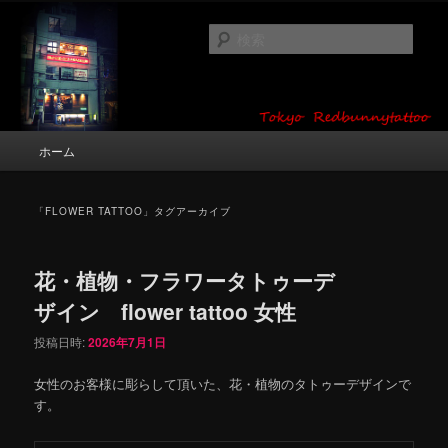
メ
サ
タトゥーデザイン・画像の紹介（和彫り・ワンポイント・girl tattoo）
イ
ブ
検
ン
コ
索
コ
ン
東京 タトゥースタジオ 吉祥寺 Red
ン
テ
テ
ン
Bunny Tattoo タトゥーデザイン・タ
ン
ツ
メ
ホーム
トゥー画像
ツ
へ
イ
へ
移
ン
移
動
メ
「
FLOWER TATTOO
」タグアーカイブ
動
ニ
ュ
ー
花・植物・フラワータトゥーデ
ザイン flower tattoo 女性
投稿日時:
2026年7月1日
女性のお客様に彫らして頂いた、花・植物のタトゥーデザインで
す。