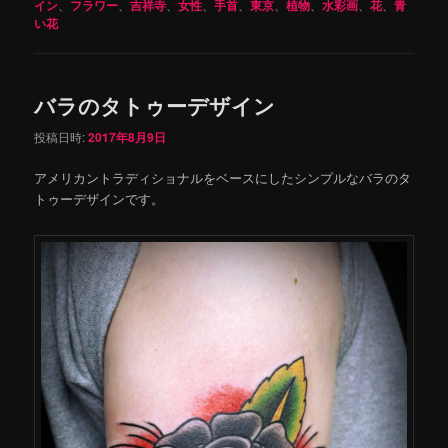
イン
、
フラワー
、
吉祥寺
、
女性
、
手首
、
東京
、
植物
、
水彩画
、
花
、
青
い花
バラのタトゥーデザイン
投稿日時:
2017年8月9日
アメリカントラディショナルをベースにしたシンプルなバラのタ
トゥーデザインです。