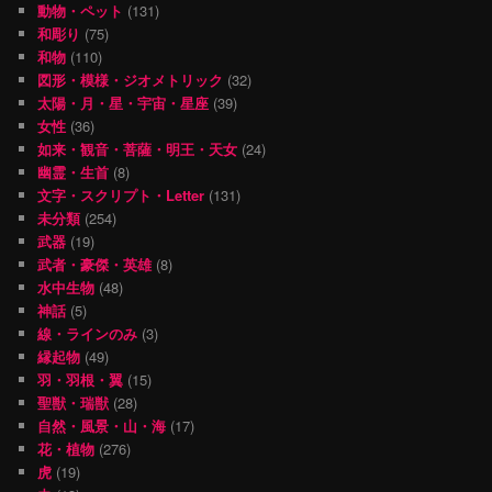
動物・ペット
(131)
和彫り
(75)
和物
(110)
図形・模様・ジオメトリック
(32)
太陽・月・星・宇宙・星座
(39)
女性
(36)
如来・観音・菩薩・明王・天女
(24)
幽霊・生首
(8)
文字・スクリプト・Letter
(131)
未分類
(254)
武器
(19)
武者・豪傑・英雄
(8)
水中生物
(48)
神話
(5)
線・ラインのみ
(3)
縁起物
(49)
羽・羽根・翼
(15)
聖獣・瑞獣
(28)
自然・風景・山・海
(17)
花・植物
(276)
虎
(19)