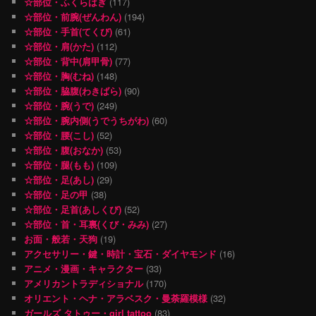
☆部位・ふくらはぎ
(117)
☆部位・前腕(ぜんわん)
(194)
☆部位・手首(てくび)
(61)
☆部位・肩(かた)
(112)
☆部位・背中(肩甲骨)
(77)
☆部位・胸(むね)
(148)
☆部位・脇腹(わきばら)
(90)
☆部位・腕(うで)
(249)
☆部位・腕内側(うでうちがわ)
(60)
☆部位・腰(こし)
(52)
☆部位・腹(おなか)
(53)
☆部位・腿(もも)
(109)
☆部位・足(あし)
(29)
☆部位・足の甲
(38)
☆部位・足首(あしくび)
(52)
☆部位・首・耳裏(くび・みみ)
(27)
お面・般若・天狗
(19)
アクセサリー・鍵・時計・宝石・ダイヤモンド
(16)
アニメ・漫画・キャラクター
(33)
アメリカントラディショナル
(170)
オリエント・ヘナ・アラベスク・曼荼羅模様
(32)
ガールズ タトゥー・girl tattoo
(83)