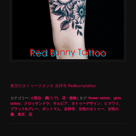
東京のタトゥースタジオ 吉祥寺 Redbunnytattoo
カテゴリー:
☆部位・腕(うで)
、
花・植物
|
タグ:
flower tattoo
、
girls
tattoo
、
クロッサンドラ
、
サルビア
、
タトゥーデザイン
、
ヒマワリ
、
ブラック&グレー
、
ポットマム
、
吉祥寺
、
女性のタトゥー
、
女性の
腕
、
東京
、
花