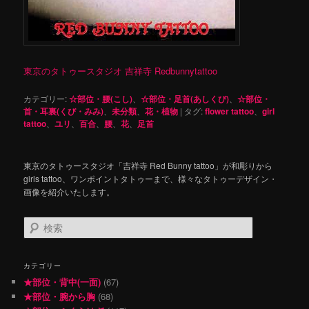
東京のタトゥースタジオ 吉祥寺 Redbunnytattoo
カテゴリー:
☆部位・腰(こし)
、
☆部位・足首(あしくび)
、
☆部位・
首・耳裏(くび・みみ)
、
未分類
、
花・植物
|
タグ:
flower tattoo
、
girl
tattoo
、
ユリ
、
百合
、
腰
、
花
、
足首
東京のタトゥースタジオ「吉祥寺 Red Bunny tattoo」が和彫りから
girls tattoo、ワンポイントタトゥーまで、様々なタトゥーデザイン・
画像を紹介いたします。
検
索
カテゴリー
★部位・背中(一面)
(67)
★部位・腕から胸
(68)