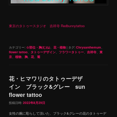
東京のタトゥースタジオ 吉祥寺 Redbunnytattoo
カテゴリー:
☆部位・胸(むね)
、
花・植物
|
タグ:
Chrysanthemum
、
flower tattoo
、
タトゥーデザイン
、
フラワータトゥー
、
吉祥寺
、
東
京
、
植物
、
胸
、
花
、
菊
花・ヒマワリのタトゥーデザ
イン ブラック&グレー sun
flower tattoo
投稿日時:
2022年8月29日
女性の腕に彫らして頂いた、ブラック&グレーの花のタトゥーデ