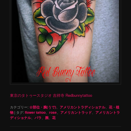
東京のタトゥースタジオ 吉祥寺 Redbunnytattoo
カテゴリー:
☆部位・腕(うで)
、
アメリカントラディショナル
、
花・植
物
|
タグ:
flower tattoo
、
rose
、
アメリカントラッド
、
アメリカントラ
ディショナル
、
バラ
、
腕
、
花