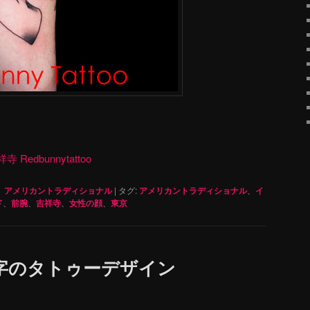
dbunnytattoo
、
アメリカントラディショナル
|
タグ:
アメリカントラディショナル
、
イ
ド
、
前腕
、
吉祥寺
、
女性の顔
、
東京
字のタトゥーデザイン