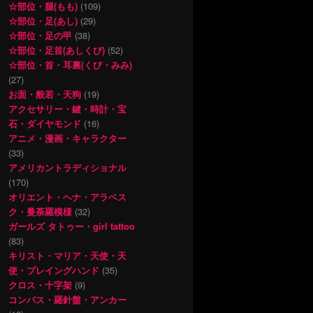
☆部位・腿(もも)
(109)
☆部位・足(あし)
(29)
☆部位・足の甲
(38)
☆部位・足首(あしくび)
(52)
☆部位・首・耳裏(くび・みみ)
(27)
お面・般若・天狗
(19)
アクセサリー・鍵・時計・宝
石・ダイヤモンド
(16)
アニメ・漫画・キャラクター
(33)
アメリカントラディショナル
(170)
オリエント・ヘナ・アラベス
ク・曼荼羅模様
(32)
ガールズ タトゥー・girl tattoo
(83)
キリスト・マリア・天使・天
使・プレイングハンド
(35)
クロス・十字架
(9)
コンパス・羅針盤・アンカー