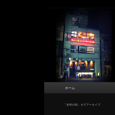
メ
サ
タトゥーデザイン・画像の紹介（和彫
イ
ブ
ン
コ
東京 タトゥース
コ
ン
Tattoo 
ン
テ
テ
ン
ン
ツ
ツ
へ
へ
移
移
動
動
メ
ホーム
イ
ン
メ
「
女性の顔
」タグアーカイブ
ニ