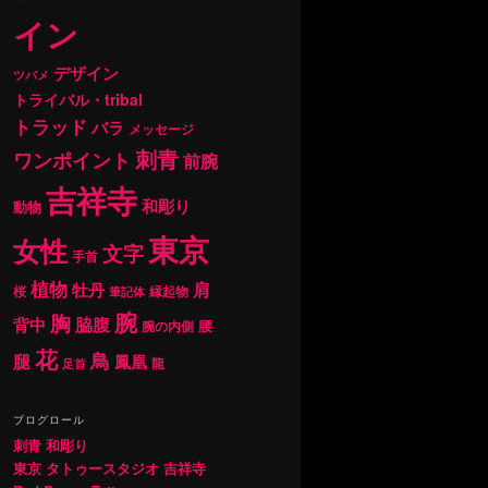
イン
デザイン
ツバメ
トライバル・tribal
トラッド
バラ
メッセージ
刺青
ワンポイント
前腕
吉祥寺
和彫り
動物
東京
女性
文字
手首
植物
肩
牡丹
桜
縁起物
筆記体
腕
胸
背中
脇腹
腰
腕の内側
花
鳥
腿
鳳凰
龍
足首
ブログロール
刺青 和彫り
東京 タトゥースタジオ 吉祥寺