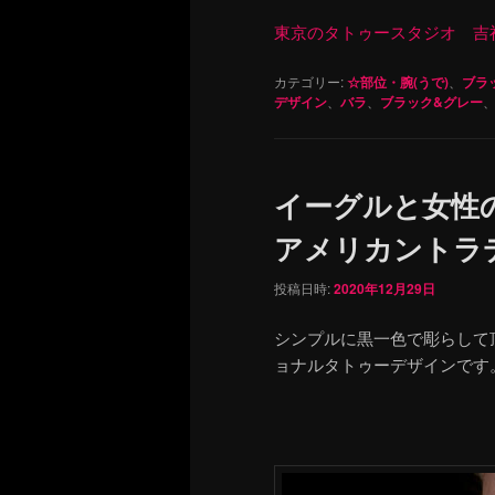
東京のタトゥースタジオ 吉祥寺 Re
カテゴリー:
☆部位・腕(うで)
、
ブラ
デザイン
、
バラ
、
ブラック&グレー
イーグルと女性
アメリカントラ
投稿日時:
2020年12月29日
シンプルに黒一色で彫らして
ョナルタトゥーデザインです