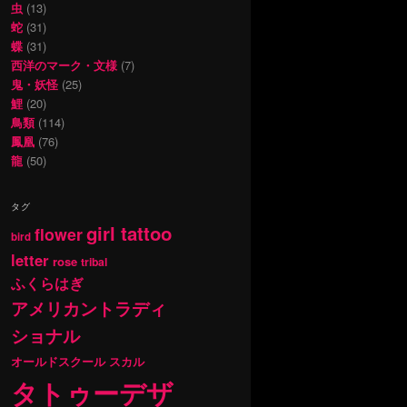
虫
(13)
蛇
(31)
蝶
(31)
西洋のマーク・文様
(7)
鬼・妖怪
(25)
鯉
(20)
鳥類
(114)
鳳凰
(76)
龍
(50)
タグ
girl tattoo
flower
bird
letter
rose
tribal
ふくらはぎ
アメリカントラディ
ショナル
オールドスクール
スカル
タトゥーデザ