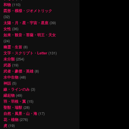
和物
(110)
図形・模様・ジオメトリック
(32)
太陽・月・星・宇宙・星座
(39)
女性
(36)
如来・観音・菩薩・明王・天女
(24)
幽霊・生首
(8)
文字・スクリプト・Letter
(131)
未分類
(254)
武器
(19)
武者・豪傑・英雄
(8)
水中生物
(48)
神話
(5)
線・ラインのみ
(3)
縁起物
(49)
羽・羽根・翼
(15)
聖獣・瑞獣
(28)
自然・風景・山・海
(17)
花・植物
(276)
虎
(19)