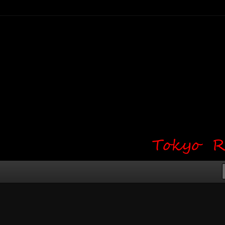
り・ワンポイント・girl tattoo）
タジオ 吉祥寺 Red Bunny
タトゥーデザイン・タトゥー画像