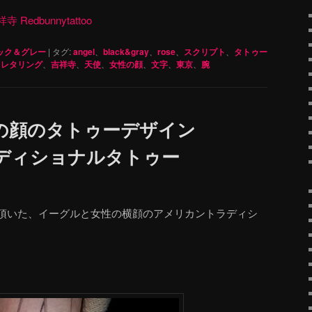
dbunnytattoo
ック＆グレー
|
タグ:
angel
、
black&gray
、
rose
、
スクリプト
、
タトゥー
、
レタリング
、
吉祥寺
、
天使
、
女性の顔
、
文字
、
東京
、
腕
の顔のタトゥーデザイン
ディショナルタトゥー
頂いた、イーグルと女性の横顔のアメリカントラディシ
。