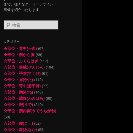
まで、様々なタトゥーデザイン・
画像を紹介いたします。
検
索
カテゴリー
★部位・背中(一面)
(67)
★部位・腕から胸
(68)
☆部位・ふくらはぎ
(117)
☆部位・前腕(ぜんわん)
(194)
☆部位・手首(てくび)
(61)
☆部位・肩(かた)
(112)
☆部位・背中(肩甲骨)
(77)
☆部位・胸(むね)
(148)
☆部位・脇腹(わきばら)
(90)
☆部位・腕(うで)
(249)
☆部位・腕内側(うでうちがわ)
(60)
☆部位・腰(こし)
(52)
☆部位・腹(おなか)
(53)