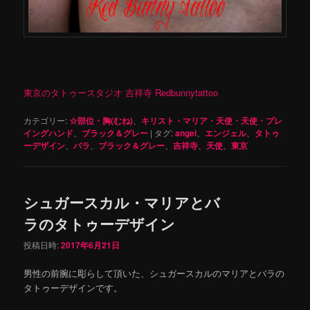
東京のタトゥースタジオ 吉祥寺 Redbunnytattoo
カテゴリー:
☆部位・胸(むね)
、
キリスト・マリア・天使・天使・プレ
イングハンド
、
ブラック＆グレー
|
タグ:
angel
、
エンジェル
、
タトゥ
ーデザイン
、
バラ
、
ブラック＆グレー
、
吉祥寺
、
天使
、
東京
シュガースカル・マリアとバ
ラのタトゥーデザイン
投稿日時:
2017年6月21日
男性の前腕に彫らして頂いた、シュガースカルのマリアとバラの
タトゥーデザインです。