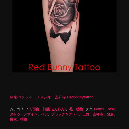
東京のタトゥースタジオ 吉祥寺 Redbunnytattoo
カテゴリー:
☆部位・前腕(ぜんわん)
、
花・植物
|
タグ:
flower
、
rose
、
タトゥーデザイン
、
バラ
、
ブラック＆グレー
、
三角
、
吉祥寺
、
図形
、
東京
、
植物