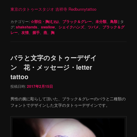
東京のタトゥースタジオ 吉祥寺 Redbunnytattoo
カテゴリー:
☆部位・胸(むね)
、
ブラック＆グレー
、
未分類
、
鳥類
|
タ
グ:
shakehands
、
swallow
、
シェイクハンズ
、
ツバメ
、
ブラック＆グ
レー
、
友情
、
握手
、
燕
、
胸
バラと文字のタトゥーデザイ
ン 花・メッセージ・letter
tattoo
投稿日時:
2017年2月15日
男性の腕に彫らして頂いた、ブラック＆グレーのバラと二種類の
フォントでデザインした文字のタトゥーデザインです。