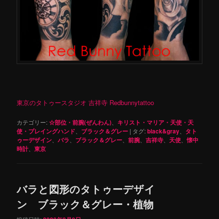
東京のタトゥースタジオ 吉祥寺 Redbunnytattoo
カテゴリー:
☆部位・前腕(ぜんわん)
、
キリスト・マリア・天使・天
使・プレイングハンド
、
ブラック＆グレー
|
タグ:
black&gray
、
タト
ゥーデザイン
、
バラ
、
ブラック＆グレー
、
前腕
、
吉祥寺
、
天使
、
懐中
時計
、
東京
バラと図形のタトゥーデザイ
ン ブラック＆グレー・植物