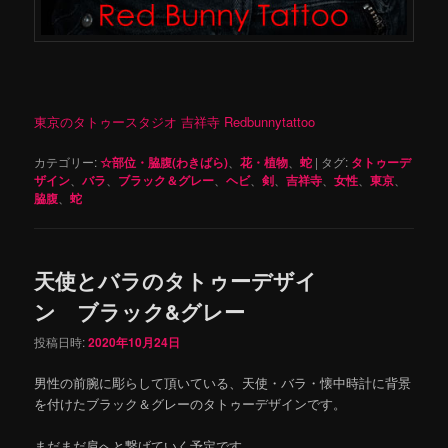
東京のタトゥースタジオ 吉祥寺 Redbunnytattoo
カテゴリー:
☆部位・脇腹(わきばら)
、
花・植物
、
蛇
|
タグ:
タトゥーデ
ザイン
、
バラ
、
ブラック＆グレー
、
ヘビ
、
剣
、
吉祥寺
、
女性
、
東京
、
脇腹
、
蛇
天使とバラのタトゥーデザイ
ン ブラック&グレー
投稿日時:
2020年10月24日
男性の前腕に彫らして頂いている、天使・バラ・懐中時計に背景
を付けたブラック＆グレーのタトゥーデザインです。
まだまだ肩へと繋げていく予定です。