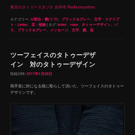
東京のタトゥースタジオ 吉祥寺 Redbunnytattoo
カテゴリー:
☆部位・腕(うで)
、
ブラック＆グレー
、
文字・スクリプ
ト・Letter
、
花・植物
|
タグ:
letter
、
rose
、
タトゥーデザイン
、
バ
ラ
、
ブラック＆グレー
、
メッセージ
、
文字
、
腕
、
花
ツーフェイスのタトゥーデザ
イン 対のタトゥーデザイン
投稿日時:
2017年1月29日
両手首に対になる様に彫らして頂いた、ツーフェイスのタトゥー
デザインです。