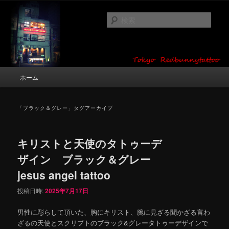
メ
サ
タトゥーデザイン・画像の紹介（和彫り・ワンポイント・girl tattoo）
イ
ブ
検
ン
コ
索
コ
ン
東京 タトゥースタジオ 吉祥寺 Red
ン
テ
テ
ン
Bunny Tattoo タトゥーデザイン・タ
ン
ツ
メ
ホーム
トゥー画像
ツ
へ
イ
へ
移
ン
移
動
メ
「
ブラック＆グレー
」タグアーカイブ
動
ニ
ュ
ー
キリストと天使のタトゥーデ
ザイン ブラック＆グレー
jesus angel tattoo
投稿日時:
2025年7月17日
男性に彫らして頂いた、胸にキリスト、腕に見ざる聞かざる言わ
ざるの天使とスクリプトのブラック&グレータトゥーデザインで