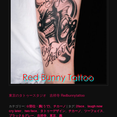
東京のタトゥースタジオ 吉祥寺 Redbunnytattoo
カテゴリー:
☆部位・腕(うで)
、
チカーノ
|
タグ:
2face
、
laugh now
cry later
、
two face
、
タトゥーデザイン
、
チカーノ
、
ツーフェイス
、
ブラック＆グレー
、
吉祥寺
、
東京
、
腕