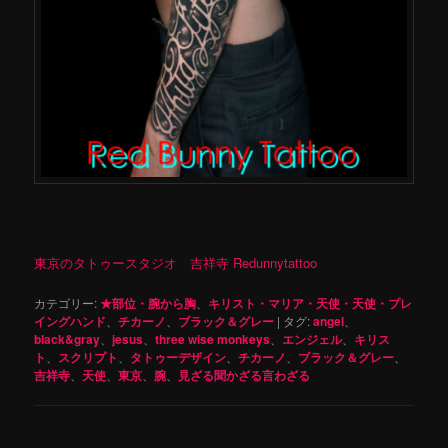
東京のタトゥースタジオ 吉祥寺 Redunnytattoo
カテゴリー:
★部位・腕から胸
、
キリスト・マリア・天使・天使・プレ
イングハンド
、
チカーノ
、
ブラック＆グレー
|
タグ:
angel
、
black&gray
、
jesus
、
three wise monkeys
、
エンジェル
、
キリス
ト
、
スクリプト
、
タトゥーデザイン
、
チカーノ
、
ブラック＆グレー
、
吉祥寺
、
天使
、
東京
、
腕
、
見ざる聞かざる言わざる