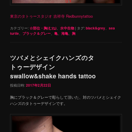
東京のタトゥースタジオ 吉祥寺 Redbunnytattoo
カテゴリー:
☆部位・胸(むね)
、
水中生物
|
タグ:
black&grey
、
sea ​​
turtle
、
ブラック＆グレー
、
亀
、
海亀
、
胸
ツバメとシェイクハンズのタ
トゥーデザイン
swallow&shake hands tattoo
投稿日時:
2017年2月22日
胸にブラック＆グレーで彫らして頂いた、対のツバメとシェイク
ハンズのタトゥーデザインです。