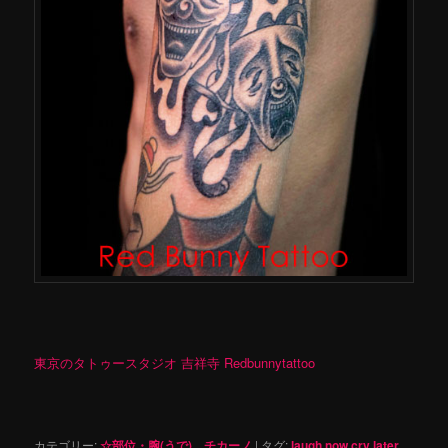
東京のタトゥースタジオ 吉祥寺 Redbunnytattoo
カテゴリー:
☆部位・腕(うで)
、
チカーノ
|
タグ:
laugh now cry later
、