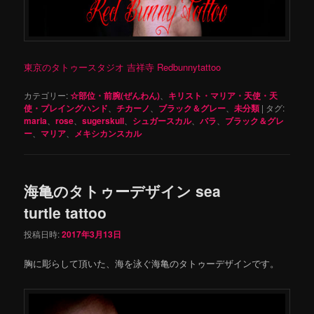
東京のタトゥースタジオ 吉祥寺 Redbunnytattoo
カテゴリー:
☆部位・前腕(ぜんわん)
、
キリスト・マリア・天使・天
使・プレイングハンド
、
チカーノ
、
ブラック＆グレー
、
未分類
|
タグ:
maria
、
rose
、
sugerskull
、
シュガースカル
、
バラ
、
ブラック＆グレ
ー
、
マリア
、
メキシカンスカル
海亀のタトゥーデザイン sea ​​
turtle tattoo
投稿日時:
2017年3月13日
胸に彫らして頂いた、海を泳ぐ海亀のタトゥーデザインです。