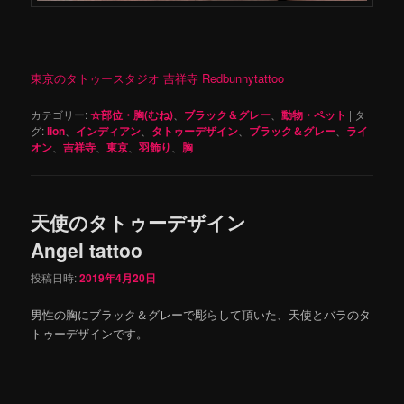
東京のタトゥースタジオ 吉祥寺 Redbunnytattoo
カテゴリー:
☆部位・胸(むね)
、
ブラック＆グレー
、
動物・ペット
|
タ
グ:
lion
、
インディアン
、
タトゥーデザイン
、
ブラック＆グレー
、
ライ
オン
、
吉祥寺
、
東京
、
羽飾り
、
胸
天使のタトゥーデザイン
Angel tattoo
投稿日時:
2019年4月20日
男性の胸にブラック＆グレーで彫らして頂いた、天使とバラのタ
トゥーデザインです。