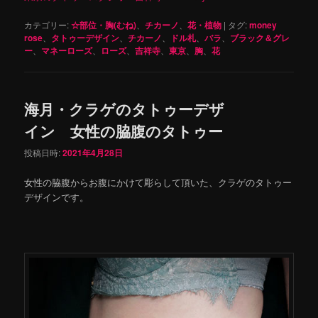
カテゴリー:
☆部位・胸(むね)
、
チカーノ
、
花・植物
|
タグ:
money
rose
、
タトゥーデザイン
、
チカーノ
、
ドル札
、
バラ
、
ブラック＆グレ
ー
、
マネーローズ
、
ローズ
、
吉祥寺
、
東京
、
胸
、
花
海月・クラゲのタトゥーデザ
イン 女性の脇腹のタトゥー
投稿日時:
2021年4月28日
女性の脇腹からお腹にかけて彫らして頂いた、クラゲのタトゥー
デザインです。