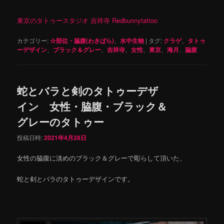
東京のタトゥースタジオ 吉祥寺 Redbunnytattoo
カテゴリー:
☆部位・脇腹(わきばら)
、
水中生物
|
タグ:
クラゲ
、
タトゥ
ーデザイン
、
ブラック＆グレー
、
吉祥寺
、
女性
、
東京
、
海月
、
脇腹
蛇とバラと剣のタトゥーデザ
イン 女性・脇腹・ブラック＆
グレーのタトゥー
投稿日時:
2021年4月28日
女性の脇腹に淡めのブラック＆グレーで彫らして頂いた、
蛇と剣とバラのタトゥーデザインです。