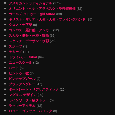
アメリカントラディショナル
(170)
オリエント・ヘナ・アラベスク・曼荼羅模様
(32)
ガールズ タトゥー・girl tattoo
(83)
キリスト・マリア・天使・天使・プレイングハンド
(35)
クロス・十字架
(9)
コンパス・羅針盤・アンカー
(12)
スカル・骸骨・死神・野晒
(66)
スケッチ・デッサン・水彩
(26)
スポーツ
(1)
チカーノ
(11)
トライバル・tribal
(64)
ニュースクール
(12)
ハート
(6)
ヒンドゥー教
(7)
ピンナップガール
(2)
ブラック＆グレー
(47)
ポートレート・リアリスティック
(25)
マグヌス デザイン
(39)
ラインワーク・線タトゥー
(5)
ラッキーアイテム
(12)
ロココ・ゴシック・バロック
(3)