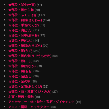
★部位・背中(一面)
(67)
★部位・腕から胸
(68)
☆部位・ふくらはぎ
(117)
☆部位・前腕(ぜんわん)
(194)
☆部位・手首(てくび)
(61)
☆部位・肩(かた)
(112)
☆部位・背中(肩甲骨)
(77)
☆部位・胸(むね)
(148)
☆部位・脇腹(わきばら)
(90)
☆部位・腕(うで)
(249)
☆部位・腕内側(うでうちがわ)
(60)
☆部位・腰(こし)
(52)
☆部位・腹(おなか)
(53)
☆部位・腿(もも)
(109)
☆部位・足(あし)
(29)
☆部位・足の甲
(38)
☆部位・足首(あしくび)
(52)
☆部位・首・耳裏(くび・みみ)
(27)
お面・般若・天狗
(19)
アクセサリー・鍵・時計・宝石・ダイヤモンド
(16)
アニメ・漫画・キャラクター
(33)