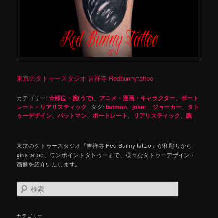
東京のタトゥースタジオ 吉祥寺 Redbunnytattoo
カテゴリー:
☆部位・腕(うで)
、
アニメ・漫画・キャラクター
、
ポート
レート・リアリスティック
|
タグ:
batman
、
joker
、
ジョーカー
、
タト
ゥーデザイン
、
バットマン
、
ポートレート
、
リアリスティック
、
腕
東京のタトゥースタジオ「吉祥寺 Red Bunny tattoo」が和彫りから
girls tattoo、ワンポイントタトゥーまで、様々なタトゥーデザイン・
画像を紹介いたします。
検
索
カテゴリー