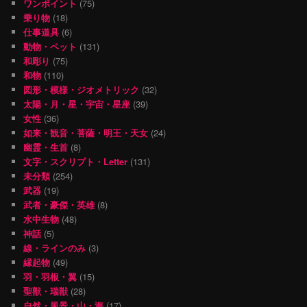
ワンポイント
(75)
乗り物
(18)
仕事道具
(6)
動物・ペット
(131)
和彫り
(75)
和物
(110)
図形・模様・ジオメトリック
(32)
太陽・月・星・宇宙・星座
(39)
女性
(36)
如来・観音・菩薩・明王・天女
(24)
幽霊・生首
(8)
文字・スクリプト・Letter
(131)
未分類
(254)
武器
(19)
武者・豪傑・英雄
(8)
水中生物
(48)
神話
(5)
線・ラインのみ
(3)
縁起物
(49)
羽・羽根・翼
(15)
聖獣・瑞獣
(28)
自然・風景・山・海
(17)