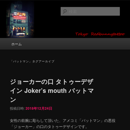
メ
サ
タトゥーデザイン・画像の紹介（和彫り・ワンポイント・girl tattoo）
イ
ブ
検
ン
コ
索
コ
ン
東京 タトゥースタジオ 吉祥寺 Red
ン
テ
テ
ン
Bunny Tattoo タトゥーデザイン・タ
ン
ツ
メ
ホーム
トゥー画像
ツ
へ
イ
へ
移
ン
移
動
メ
「
バットマン
」タグアーカイブ
動
ニ
ュ
ー
ジョーカーの口 タトゥーデザ
イン Joker’s mouth バットマ
ン
投稿日時:
2018年12月24日
女性の前腕に彫らして頂いた、アメコミ「バットマン」の悪役
「ジョーカー」の口のタトゥーデザインです。