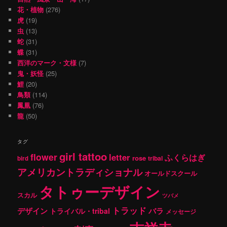
花・植物
(276)
虎
(19)
虫
(13)
蛇
(31)
蝶
(31)
西洋のマーク・文様
(7)
鬼・妖怪
(25)
鯉
(20)
鳥類
(114)
鳳凰
(76)
龍
(50)
タグ
girl tattoo
flower
letter
ふくらはぎ
rose
tribal
bird
アメリカントラディショナル
オールドスクール
タトゥーデザイン
スカル
ツバメ
トラッド
デザイン
バラ
トライバル・tribal
メッセージ