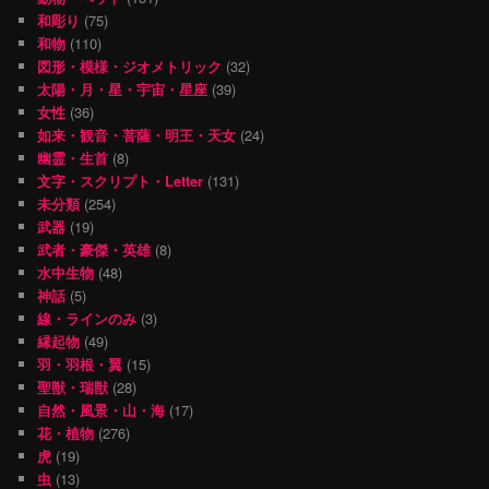
和彫り
(75)
和物
(110)
図形・模様・ジオメトリック
(32)
太陽・月・星・宇宙・星座
(39)
女性
(36)
如来・観音・菩薩・明王・天女
(24)
幽霊・生首
(8)
文字・スクリプト・Letter
(131)
未分類
(254)
武器
(19)
武者・豪傑・英雄
(8)
水中生物
(48)
神話
(5)
線・ラインのみ
(3)
縁起物
(49)
羽・羽根・翼
(15)
聖獣・瑞獣
(28)
自然・風景・山・海
(17)
花・植物
(276)
虎
(19)
虫
(13)