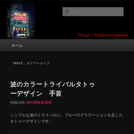
メ
サ
タトゥーデザイン・画像の紹介（和彫り・ワンポイント・girl tattoo）
イ
ブ
検
ン
コ
索
コ
ン
東京 タトゥースタジオ 吉祥寺 Red
ン
テ
テ
ン
Bunny Tattoo タトゥーデザイン・タ
ン
ツ
メ
ホーム
トゥー画像
ツ
へ
イ
へ
移
ン
移
動
メ
「
WAVE
」タグアーカイブ
動
ニ
ュ
ー
波のカラートライバルタトゥ
ーデザイン 手首
投稿日時:
2019年6月26日
シンプルな波のトライバルに、ブルーのグラデーションを足した
タトゥーデザインです。