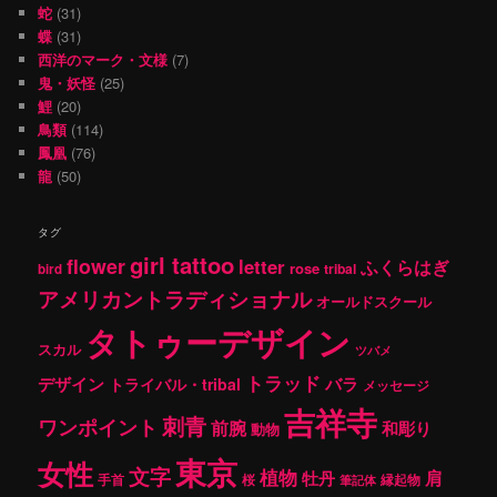
蛇
(31)
蝶
(31)
西洋のマーク・文様
(7)
鬼・妖怪
(25)
鯉
(20)
鳥類
(114)
鳳凰
(76)
龍
(50)
タグ
girl tattoo
flower
letter
ふくらはぎ
rose
tribal
bird
アメリカントラディショナル
オールドスクール
タトゥーデザイン
スカル
ツバメ
トラッド
デザイン
バラ
トライバル・tribal
メッセージ
吉祥寺
刺青
ワンポイント
前腕
和彫り
動物
東京
女性
文字
植物
肩
牡丹
手首
桜
縁起物
筆記体