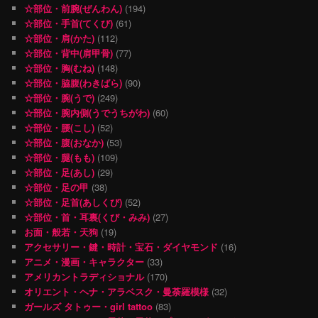
☆部位・前腕(ぜんわん)
(194)
☆部位・手首(てくび)
(61)
☆部位・肩(かた)
(112)
☆部位・背中(肩甲骨)
(77)
☆部位・胸(むね)
(148)
☆部位・脇腹(わきばら)
(90)
☆部位・腕(うで)
(249)
☆部位・腕内側(うでうちがわ)
(60)
☆部位・腰(こし)
(52)
☆部位・腹(おなか)
(53)
☆部位・腿(もも)
(109)
☆部位・足(あし)
(29)
☆部位・足の甲
(38)
☆部位・足首(あしくび)
(52)
☆部位・首・耳裏(くび・みみ)
(27)
お面・般若・天狗
(19)
アクセサリー・鍵・時計・宝石・ダイヤモンド
(16)
アニメ・漫画・キャラクター
(33)
アメリカントラディショナル
(170)
オリエント・ヘナ・アラベスク・曼荼羅模様
(32)
ガールズ タトゥー・girl tattoo
(83)