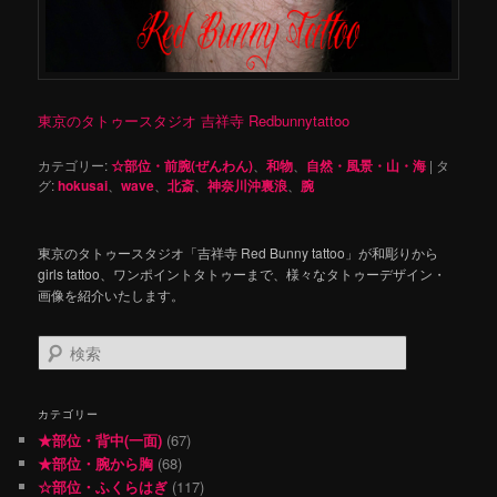
東京のタトゥースタジオ 吉祥寺 Redbunnytattoo
カテゴリー:
☆部位・前腕(ぜんわん)
、
和物
、
自然・風景・山・海
|
タ
グ:
hokusai
、
wave
、
北斎
、
神奈川沖裏浪
、
腕
東京のタトゥースタジオ「吉祥寺 Red Bunny tattoo」が和彫りから
girls tattoo、ワンポイントタトゥーまで、様々なタトゥーデザイン・
画像を紹介いたします。
検
索
カテゴリー
★部位・背中(一面)
(67)
★部位・腕から胸
(68)
☆部位・ふくらはぎ
(117)