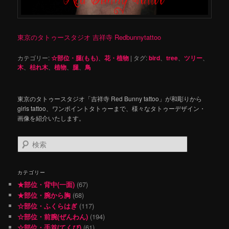
東京のタトゥースタジオ 吉祥寺 Redbunnytattoo
カテゴリー:
☆部位・腿(もも)
、
花・植物
|
タグ:
bird
、
tree
、
ツリー
、
木
、
枯れ木
、
植物
、
腿
、
鳥
東京のタトゥースタジオ「吉祥寺 Red Bunny tattoo」が和彫りから
girls tattoo、ワンポイントタトゥーまで、様々なタトゥーデザイン・
画像を紹介いたします。
検
索
カテゴリー
★部位・背中(一面)
(67)
★部位・腕から胸
(68)
☆部位・ふくらはぎ
(117)
☆部位・前腕(ぜんわん)
(194)
☆部位・手首(てくび)
(61)