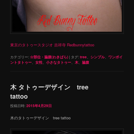
東京のタトゥースタジオ 吉祥寺 Redbunnytattoo
カテゴリー:
☆部位・脇腹(わきばら)
|
タグ:
tree
、
シンプル
、
ワンポイ
ントタトゥー
、
女性
、
小さなタトゥー
、
木
、
脇腹
木 タトゥーデザイン tree
tattoo
投稿日時:
2015年4月29日
木のタトゥーデザイン tree tattoo