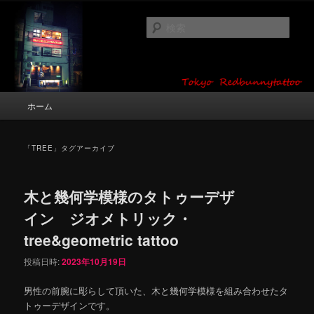
メ
サ
タトゥーデザイン・画像の紹介（和彫り・ワンポイント・girl tattoo）
イ
ブ
検
ン
コ
索
コ
ン
東京 タトゥースタジオ 吉祥寺 Red
ン
テ
テ
ン
Bunny Tattoo タトゥーデザイン・タ
ン
ツ
メ
ホーム
トゥー画像
ツ
へ
イ
へ
移
ン
移
動
メ
「
TREE
」タグアーカイブ
動
ニ
ュ
ー
木と幾何学模様のタトゥーデザ
イン ジオメトリック・
tree&geometric tattoo
投稿日時:
2023年10月19日
男性の前腕に彫らして頂いた、木と幾何学模様を組み合わせたタ
トゥーデザインです。