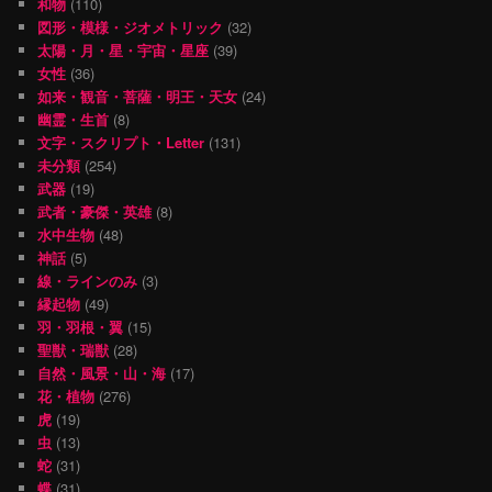
和物
(110)
図形・模様・ジオメトリック
(32)
太陽・月・星・宇宙・星座
(39)
女性
(36)
如来・観音・菩薩・明王・天女
(24)
幽霊・生首
(8)
文字・スクリプト・Letter
(131)
未分類
(254)
武器
(19)
武者・豪傑・英雄
(8)
水中生物
(48)
神話
(5)
線・ラインのみ
(3)
縁起物
(49)
羽・羽根・翼
(15)
聖獣・瑞獣
(28)
自然・風景・山・海
(17)
花・植物
(276)
虎
(19)
虫
(13)
蛇
(31)
蝶
(31)