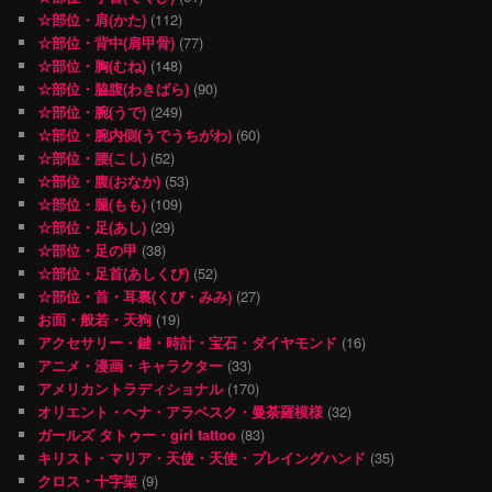
☆部位・肩(かた)
(112)
☆部位・背中(肩甲骨)
(77)
☆部位・胸(むね)
(148)
☆部位・脇腹(わきばら)
(90)
☆部位・腕(うで)
(249)
☆部位・腕内側(うでうちがわ)
(60)
☆部位・腰(こし)
(52)
☆部位・腹(おなか)
(53)
☆部位・腿(もも)
(109)
☆部位・足(あし)
(29)
☆部位・足の甲
(38)
☆部位・足首(あしくび)
(52)
☆部位・首・耳裏(くび・みみ)
(27)
お面・般若・天狗
(19)
アクセサリー・鍵・時計・宝石・ダイヤモンド
(16)
アニメ・漫画・キャラクター
(33)
アメリカントラディショナル
(170)
オリエント・ヘナ・アラベスク・曼荼羅模様
(32)
ガールズ タトゥー・girl tattoo
(83)
キリスト・マリア・天使・天使・プレイングハンド
(35)
クロス・十字架
(9)