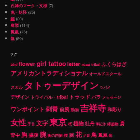
西洋のマーク・文様
(7)
鬼・妖怪
(25)
鯉
(20)
鳥類
(114)
鳳凰
(76)
龍
(50)
タグ
girl tattoo
flower
letter
ふくらはぎ
rose
tribal
bird
アメリカントラディショナル
オールドスクール
タトゥーデザイン
スカル
ツバメ
トラッド
デザイン
バラ
トライバル・tribal
メッセージ
吉祥寺
刺青
ワンポイント
前腕
和彫り
動物
東京
女性
文字
植物
肩
牡丹
手首
桜
縁起物
筆記体
腕
花
胸
鳥
腿
背中
脇腹
鳳凰
腰
龍
腕の内側
足首