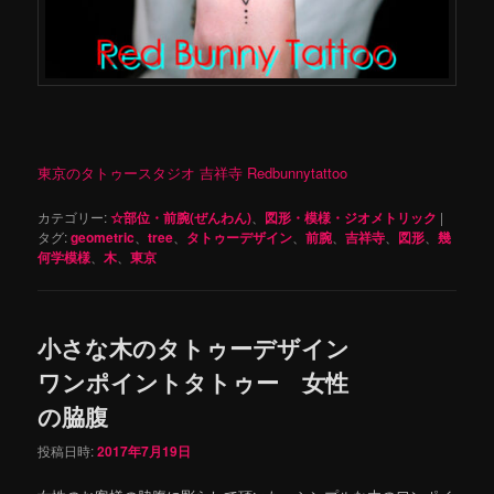
東京のタトゥースタジオ 吉祥寺 Redbunnytattoo
カテゴリー:
☆部位・前腕(ぜんわん)
、
図形・模様・ジオメトリック
|
タグ:
geometric
、
tree
、
タトゥーデザイン
、
前腕
、
吉祥寺
、
図形
、
幾
何学模様
、
木
、
東京
小さな木のタトゥーデザイン
ワンポイントタトゥー 女性
の脇腹
投稿日時:
2017年7月19日