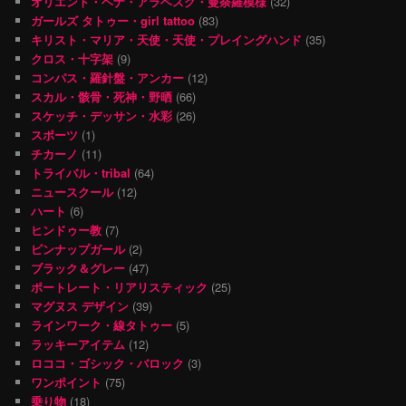
オリエント・ヘナ・アラベスク・曼荼羅模様
(32)
ガールズ タトゥー・girl tattoo
(83)
キリスト・マリア・天使・天使・プレイングハンド
(35)
クロス・十字架
(9)
コンパス・羅針盤・アンカー
(12)
スカル・骸骨・死神・野晒
(66)
スケッチ・デッサン・水彩
(26)
スポーツ
(1)
チカーノ
(11)
トライバル・tribal
(64)
ニュースクール
(12)
ハート
(6)
ヒンドゥー教
(7)
ピンナップガール
(2)
ブラック＆グレー
(47)
ポートレート・リアリスティック
(25)
マグヌス デザイン
(39)
ラインワーク・線タトゥー
(5)
ラッキーアイテム
(12)
ロココ・ゴシック・バロック
(3)
ワンポイント
(75)
乗り物
(18)