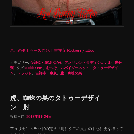
東京のタトゥースタジオ 吉祥寺 Redbunnytattoo
カテゴリー:
☆部位・腹(おなか)
、
アメリカントラディショナル
、
未分
類
|
タグ:
spider net
、
おへそ
、
スパイダーネット
、
タトゥーデザイ
ン
、
トラッド
、
吉祥寺
、
東京
、
腹
、
蜘蛛の巣
虎、蜘蛛の巣のタトゥーデザイ
ン 肘
投稿日時:
2017年9月24日
アメリカントラッドの定番「肘にクモの巣」の中心に虎を持って