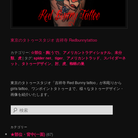
東京のタトゥースタジオ 吉祥寺 Redbunnytattoo
カテゴリー:
☆部位・腕(うで)
、
アメリカントラディショナル
、
未分
類
、
虎
|
タグ:
spider net
、
tiger
、
アメリカントラッド
、
スパイダーネ
ット
、
タトゥーデザイン
、
肘
、
虎
、
蜘蛛の巣
東京のタトゥースタジオ「吉祥寺 Red Bunny tattoo」が和彫りから
girls tattoo、ワンポイントタトゥーまで、様々なタトゥーデザイン・
画像を紹介いたします。
検
索
カテゴリー
★部位・背中(一面)
(67)