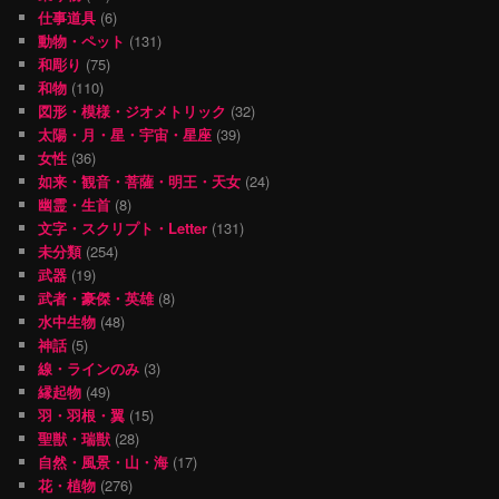
仕事道具
(6)
動物・ペット
(131)
和彫り
(75)
和物
(110)
図形・模様・ジオメトリック
(32)
太陽・月・星・宇宙・星座
(39)
女性
(36)
如来・観音・菩薩・明王・天女
(24)
幽霊・生首
(8)
文字・スクリプト・Letter
(131)
未分類
(254)
武器
(19)
武者・豪傑・英雄
(8)
水中生物
(48)
神話
(5)
線・ラインのみ
(3)
縁起物
(49)
羽・羽根・翼
(15)
聖獣・瑞獣
(28)
自然・風景・山・海
(17)
花・植物
(276)