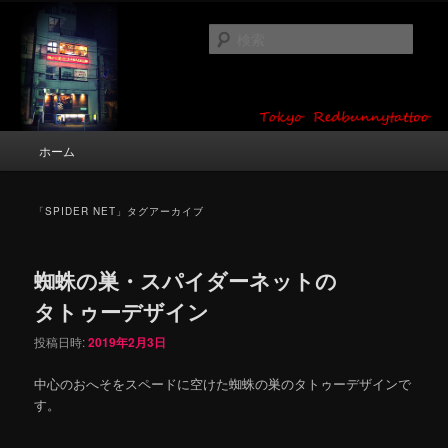
メ
サ
タトゥーデザイン・画像の紹介（和彫り・ワンポイント・girl tattoo）
イ
ブ
検
ン
コ
索
コ
ン
東京 タトゥースタジオ 吉祥寺 Red
ン
テ
テ
ン
Bunny Tattoo タトゥーデザイン・タ
ン
ツ
メ
ホーム
トゥー画像
ツ
へ
イ
へ
移
ン
移
動
メ
「
SPIDER NET
」タグアーカイブ
動
ニ
ュ
ー
蜘蛛の巣・スパイダーネットの
タトゥーデザイン
投稿日時:
2019年2月3日
中心のおへそをスペードに空けた蜘蛛の巣のタトゥーデザインで
す。