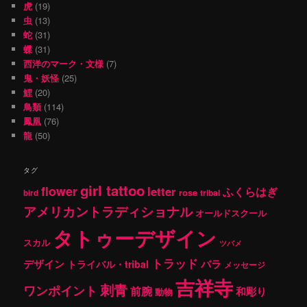
虎
(19)
虫
(13)
蛇
(31)
蝶
(31)
西洋のマーク・文様
(7)
鬼・妖怪
(25)
鯉
(20)
鳥類
(114)
鳳凰
(76)
龍
(50)
タグ
girl tattoo
flower
letter
ふくらはぎ
rose
tribal
bird
アメリカントラディショナル
オールドスクール
タトゥーデザイン
スカル
ツバメ
トラッド
デザイン
バラ
トライバル・tribal
メッセージ
吉祥寺
刺青
ワンポイント
前腕
和彫り
動物