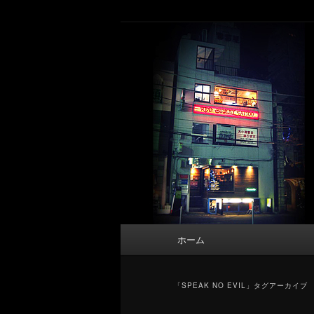
メ
サ
タトゥーデザイン・画像の紹介（和彫
イ
ブ
ン
コ
東京 タトゥース
コ
ン
Tattoo 
ン
テ
テ
ン
ン
ツ
ツ
へ
へ
移
移
動
動
メ
ホーム
イ
ン
メ
「
SPEAK NO EVIL
」タグアーカイブ
ニ