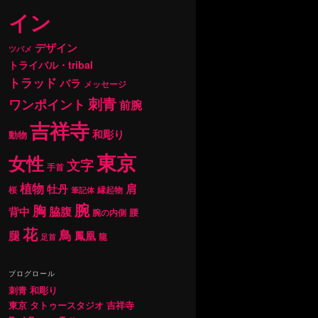
イン
デザイン
ツバメ
トライバル・tribal
トラッド
バラ
メッセージ
刺青
ワンポイント
前腕
吉祥寺
和彫り
動物
東京
女性
文字
手首
植物
肩
牡丹
桜
縁起物
筆記体
腕
胸
背中
脇腹
腰
腕の内側
花
鳥
腿
鳳凰
龍
足首
ブログロール
刺青 和彫り
東京 タトゥースタジオ 吉祥寺