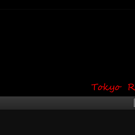
り・ワンポイント・girl tattoo）
タジオ 吉祥寺 Red Bunny
タトゥーデザイン・タトゥー画像