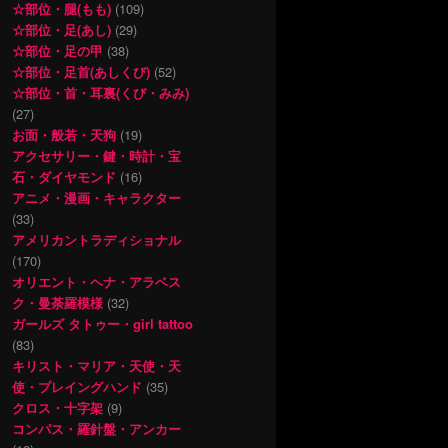
☆部位・腿(もも)
(109)
☆部位・足(あし)
(29)
☆部位・足の甲
(38)
☆部位・足首(あしくび)
(52)
☆部位・首・耳裏(くび・みみ)
(27)
お面・般若・天狗
(19)
アクセサリー・鍵・時計・宝
石・ダイヤモンド
(16)
アニメ・漫画・キャラクター
(33)
アメリカントラディショナル
(170)
オリエント・ヘナ・アラベス
ク・曼荼羅模様
(32)
ガールズ タトゥー・girl tattoo
(83)
キリスト・マリア・天使・天
使・プレイングハンド
(35)
クロス・十字架
(9)
コンパス・羅針盤・アンカー