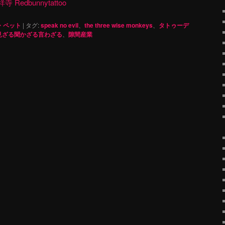
dbunnytattoo
・ペット
|
タグ:
speak no evil
、
the three wise monkeys
、
タトゥーデ
見ざる聞かざる言わざる
、
隙間産業