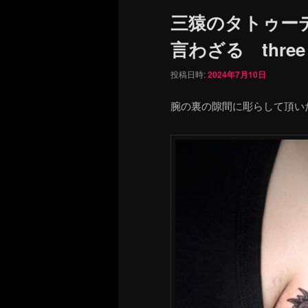
ュ
三猿のタトゥー
ー
言わざる three wi
投稿日時:
2024年7月10日
腕の裏の隙間に彫らして頂い