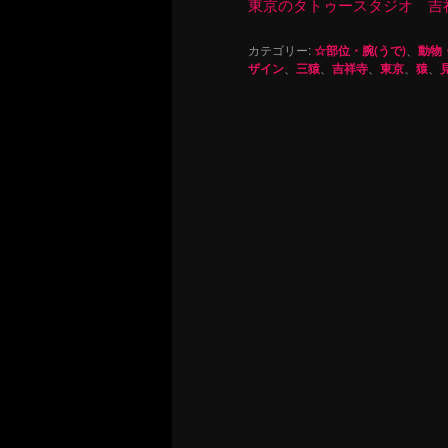
東京のタトゥースタジオ 吉祥寺 Re
カテゴリー:
☆部位・腕(うで)
、
動物
ザイン
、
三猿
、
吉祥寺
、
東京
、
猿
、