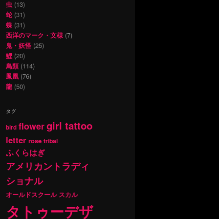
虫
(13)
蛇
(31)
蝶
(31)
西洋のマーク・文様
(7)
鬼・妖怪
(25)
鯉
(20)
鳥類
(114)
鳳凰
(76)
龍
(50)
タグ
girl tattoo
flower
bird
letter
rose
tribal
ふくらはぎ
アメリカントラディ
ショナル
オールドスクール
スカル
タトゥーデザ