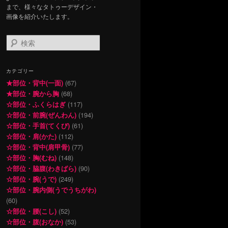
まで、様々なタトゥーデザイン・
画像を紹介いたします。
検
索
カテゴリー
★部位・背中(一面)
(67)
★部位・腕から胸
(68)
☆部位・ふくらはぎ
(117)
☆部位・前腕(ぜんわん)
(194)
☆部位・手首(てくび)
(61)
☆部位・肩(かた)
(112)
☆部位・背中(肩甲骨)
(77)
☆部位・胸(むね)
(148)
☆部位・脇腹(わきばら)
(90)
☆部位・腕(うで)
(249)
☆部位・腕内側(うでうちがわ)
(60)
☆部位・腰(こし)
(52)
☆部位・腹(おなか)
(53)