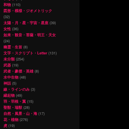
和物
(110)
図形・模様・ジオメトリック
(32)
太陽・月・星・宇宙・星座
(39)
女性
(36)
如来・観音・菩薩・明王・天女
(24)
幽霊・生首
(8)
文字・スクリプト・Letter
(131)
未分類
(254)
武器
(19)
武者・豪傑・英雄
(8)
水中生物
(48)
神話
(5)
線・ラインのみ
(3)
縁起物
(49)
羽・羽根・翼
(15)
聖獣・瑞獣
(28)
自然・風景・山・海
(17)
花・植物
(276)
虎
(19)