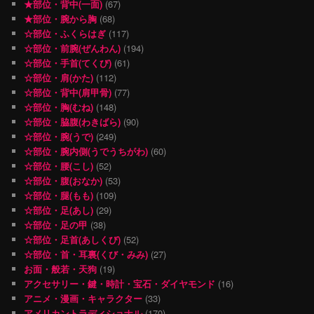
★部位・背中(一面)
(67)
★部位・腕から胸
(68)
☆部位・ふくらはぎ
(117)
☆部位・前腕(ぜんわん)
(194)
☆部位・手首(てくび)
(61)
☆部位・肩(かた)
(112)
☆部位・背中(肩甲骨)
(77)
☆部位・胸(むね)
(148)
☆部位・脇腹(わきばら)
(90)
☆部位・腕(うで)
(249)
☆部位・腕内側(うでうちがわ)
(60)
☆部位・腰(こし)
(52)
☆部位・腹(おなか)
(53)
☆部位・腿(もも)
(109)
☆部位・足(あし)
(29)
☆部位・足の甲
(38)
☆部位・足首(あしくび)
(52)
☆部位・首・耳裏(くび・みみ)
(27)
お面・般若・天狗
(19)
アクセサリー・鍵・時計・宝石・ダイヤモンド
(16)
アニメ・漫画・キャラクター
(33)
アメリカントラディショナル
(170)