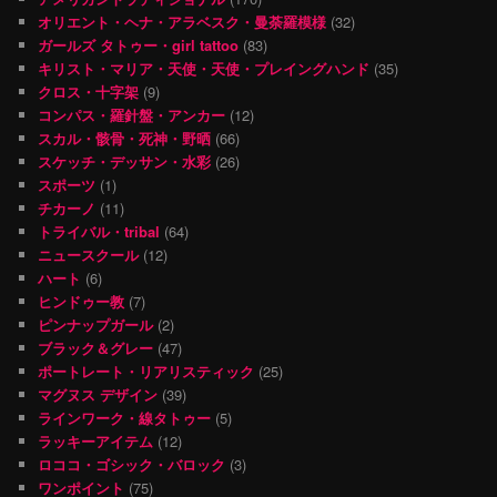
オリエント・ヘナ・アラベスク・曼荼羅模様
(32)
ガールズ タトゥー・girl tattoo
(83)
キリスト・マリア・天使・天使・プレイングハンド
(35)
クロス・十字架
(9)
コンパス・羅針盤・アンカー
(12)
スカル・骸骨・死神・野晒
(66)
スケッチ・デッサン・水彩
(26)
スポーツ
(1)
チカーノ
(11)
トライバル・tribal
(64)
ニュースクール
(12)
ハート
(6)
ヒンドゥー教
(7)
ピンナップガール
(2)
ブラック＆グレー
(47)
ポートレート・リアリスティック
(25)
マグヌス デザイン
(39)
ラインワーク・線タトゥー
(5)
ラッキーアイテム
(12)
ロココ・ゴシック・バロック
(3)
ワンポイント
(75)