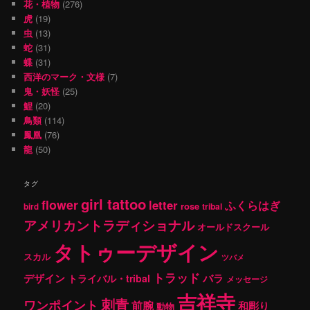
花・植物
(276)
虎
(19)
虫
(13)
蛇
(31)
蝶
(31)
西洋のマーク・文様
(7)
鬼・妖怪
(25)
鯉
(20)
鳥類
(114)
鳳凰
(76)
龍
(50)
タグ
girl tattoo
flower
letter
ふくらはぎ
rose
tribal
bird
アメリカントラディショナル
オールドスクール
タトゥーデザイン
スカル
ツバメ
トラッド
デザイン
バラ
トライバル・tribal
メッセージ
吉祥寺
刺青
ワンポイント
前腕
和彫り
動物