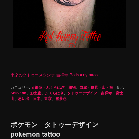
東京のタトゥースタジオ 吉祥寺 Redbunnytattoo
カテゴリー:
☆部位・ふくらはぎ
、
和物
、
自然・風景・山・海
|
タグ:
Souvenir
、
お土産
、
ふくらはぎ
、
タトゥーデザイン
、
吉祥寺
、
富士
山
、
思い出
、
日本
、
東京
、
雪景色
ポケモン タトゥーデザイン
pokemon tattoo