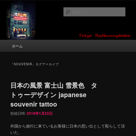
メ
サ
タトゥーデザイン・画像の紹介（和彫り・ワンポイント・girl tattoo）
イ
ブ
検
ン
コ
索
コ
ン
東京 タトゥースタジオ 吉祥寺 Red
ン
テ
テ
ン
Bunny Tattoo タトゥーデザイン・タ
ン
ツ
メ
ホーム
トゥー画像
ツ
へ
イ
へ
移
ン
移
動
メ
「
SOUVENIR
」タグアーカイブ
動
ニ
ュ
ー
日本の風景 富士山 雪景色 タ
トゥーデザイン japanese
souvenir tattoo
投稿日時:
2019年1月23日
外国から旅行に来ているお客様に日本の思い出として彫らして頂
いた、