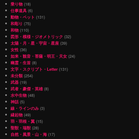
乗り物
(18)
仕事道具
(6)
動物・ペット
(131)
和彫り
(75)
和物
(110)
図形・模様・ジオメトリック
(32)
太陽・月・星・宇宙・星座
(39)
女性
(36)
如来・観音・菩薩・明王・天女
(24)
幽霊・生首
(8)
文字・スクリプト・Letter
(131)
未分類
(254)
武器
(19)
武者・豪傑・英雄
(8)
水中生物
(48)
神話
(5)
線・ラインのみ
(3)
縁起物
(49)
羽・羽根・翼
(15)
聖獣・瑞獣
(28)
自然・風景・山・海
(17)