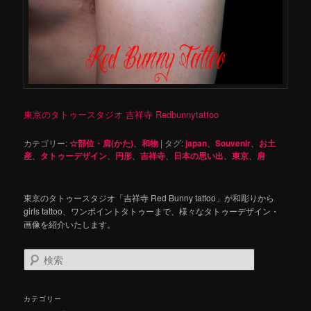
東京のタトゥースタジオ 吉祥寺 Redbunnytattoo
カテゴリー:
☆部位・肩(かた)
、
和物
|
タグ:
japan
、
Souvenir
、
お土
産
、
タトゥーデザイン
、
円形
、
吉祥寺
、
日本の思い出
、
東京
、
肩
東京のタトゥースタジオ「吉祥寺 Red Bunny tattoo」が和彫りから
girls tattoo、ワンポイントタトゥーまで、様々なタトゥーデザイン・
画像を紹介いたします。
検
索
カテゴリー