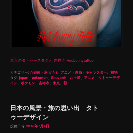
東京のタトゥースタジオ 吉祥寺 Redbunnytattoo
カテゴリー:
☆部位・肩(かた)
、
アニメ・漫画・キャラクター
、
和物
|
タグ:
japan
、
pokemon
、
Souvenir
、
お土産
、
アニメ
、
タトゥーデザ
イン
、
ポケモン
、
吉祥寺
、
東京
、
額
日本の風景・旅の思い出 タト
ゥーデザイン
投稿日時:
2018年7月4日