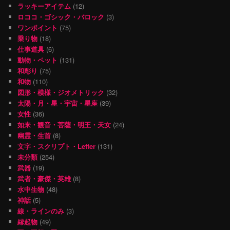
ラッキーアイテム
(12)
ロココ・ゴシック・バロック
(3)
ワンポイント
(75)
乗り物
(18)
仕事道具
(6)
動物・ペット
(131)
和彫り
(75)
和物
(110)
図形・模様・ジオメトリック
(32)
太陽・月・星・宇宙・星座
(39)
女性
(36)
如来・観音・菩薩・明王・天女
(24)
幽霊・生首
(8)
文字・スクリプト・Letter
(131)
未分類
(254)
武器
(19)
武者・豪傑・英雄
(8)
水中生物
(48)
神話
(5)
線・ラインのみ
(3)
縁起物
(49)