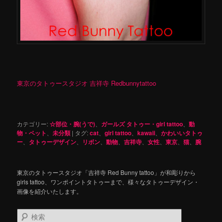
東京のタトゥースタジオ 吉祥寺 Redbunnytattoo
カテゴリー:
☆部位・腕(うで)
、
ガールズ タトゥー・girl tattoo
、
動
物・ペット
、
未分類
|
タグ:
cat
、
girl tattoo
、
kawaii
、
かわいいタトゥ
ー
、
タトゥーデザイン
、
リボン
、
動物
、
吉祥寺
、
女性
、
東京
、
猫
、
腕
東京のタトゥースタジオ「吉祥寺 Red Bunny tattoo」が和彫りから
girls tattoo、ワンポイントタトゥーまで、様々なタトゥーデザイン・
画像を紹介いたします。
検