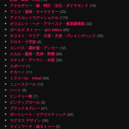
アクセサリー・鍵・時計・宝石・ダイヤモンド
(16)
アニメ・漫画・キャラクター
(33)
アメリカントラディショナル
(170)
オリエント・ヘナ・アラベスク・曼荼羅模様
(32)
ガールズ タトゥー・girl tattoo
(83)
キリスト・マリア・天使・天使・プレイングハンド
(35)
クロス・十字架
(9)
コンパス・羅針盤・アンカー
(12)
スカル・骸骨・死神・野晒
(66)
スケッチ・デッサン・水彩
(26)
スポーツ
(1)
チカーノ
(11)
トライバル・tribal
(64)
ニュースクール
(12)
ハート
(6)
ヒンドゥー教
(7)
ピンナップガール
(2)
ブラック＆グレー
(47)
ポートレート・リアリスティック
(25)
マグヌス デザイン
(39)
ラインワーク・線タトゥー
(5)