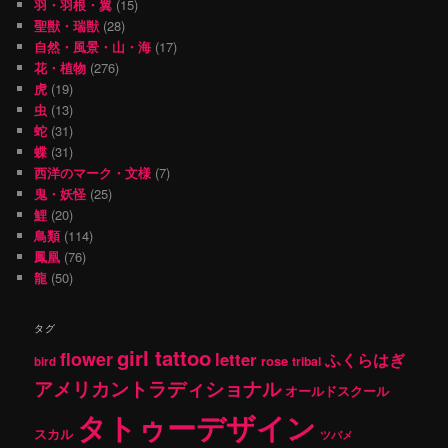
羽・羽根・翼
(15)
聖獣・瑞獣
(28)
自然・風景・山・海
(17)
花・植物
(276)
虎
(19)
虫
(13)
蛇
(31)
蝶
(31)
西洋のマーク・文様
(7)
鬼・妖怪
(25)
鯉
(20)
鳥類
(114)
鳳凰
(76)
龍
(50)
タグ
girl tattoo
flower
letter
ふくらはぎ
rose
tribal
bird
アメリカントラディショナル
オールドスクール
タトゥーデザイン
スカル
ツバメ