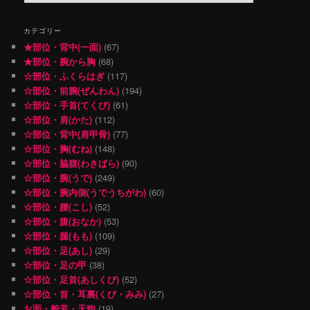
索
カテゴリー
★部位・背中(一面)
(67)
★部位・腕から胸
(68)
☆部位・ふくらはぎ
(117)
☆部位・前腕(ぜんわん)
(194)
☆部位・手首(てくび)
(61)
☆部位・肩(かた)
(112)
☆部位・背中(肩甲骨)
(77)
☆部位・胸(むね)
(148)
☆部位・脇腹(わきばら)
(90)
☆部位・腕(うで)
(249)
☆部位・腕内側(うでうちがわ)
(60)
☆部位・腰(こし)
(52)
☆部位・腹(おなか)
(53)
☆部位・腿(もも)
(109)
☆部位・足(あし)
(29)
☆部位・足の甲
(38)
☆部位・足首(あしくび)
(52)
☆部位・首・耳裏(くび・みみ)
(27)
お面・般若・天狗
(19)