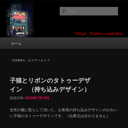
メ
サ
タトゥーデザイン・画像の紹介（和彫り・ワンポイント・girl tattoo）
イ
ブ
検
ン
コ
索
コ
ン
東京 タトゥースタジオ 吉祥寺 Red
ン
テ
テ
ン
Bunny Tattoo タトゥーデザイン・タ
ン
ツ
メ
ホーム
トゥー画像
ツ
へ
イ
へ
移
ン
移
動
メ
「
KAWAII
」タグアーカイブ
動
ニ
ュ
ー
子猫とリボンのタトゥーデザ
イン （持ち込みデザイン）
投稿日時:
2020年7月19日
女性の腕に彫らして頂いた、お客様の持ち込みデザインのかわい
い子猫のタトゥーデザインです。（出典元は分かりません）