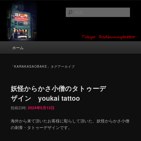
メ
サ
タトゥーデザイン・画像の紹介（和彫り・ワンポイント・girl tattoo）
イ
ブ
検
ン
コ
索
コ
ン
東京 タトゥースタジオ 吉祥寺 Red
ン
テ
テ
ン
Bunny Tattoo タトゥーデザイン・タ
ン
ツ
メ
ホーム
トゥー画像
ツ
へ
イ
へ
移
ン
移
動
メ
「
KARAKASAOBAKE
」タグアーカイブ
動
ニ
ュ
ー
妖怪からかさ小僧のタトゥーデ
ザイン youkai tattoo
投稿日時:
2024年5月13日
海外から来て頂いたお客様に彫らして頂いた、妖怪からかさ小僧
の刺青・タトゥーデザインです。