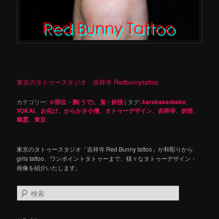
東京のタトゥースタジオ 吉祥寺 Redbunnytattoo
カテゴリー:
☆部位・腕(うで)
、
鬼・妖怪
|
タグ:
karakasaobake
、
YOKAI
、
お化け
、
からかさ小僧
、
タトゥーデザイン
、
吉祥寺
、
妖怪
、
幽霊
、
東京
東京のタトゥースタジオ「吉祥寺 Red Bunny tattoo」が和彫りから
girls tattoo、ワンポイントタトゥーまで、様々なタトゥーデザイン・
画像を紹介いたします。
検
索