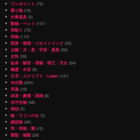
ワンポイント
(75)
乗り物
(18)
仕事道具
(6)
動物・ペット
(131)
和彫り
(75)
和物
(110)
図形・模様・ジオメトリック
(32)
太陽・月・星・宇宙・星座
(39)
女性
(36)
如来・観音・菩薩・明王・天女
(24)
幽霊・生首
(8)
文字・スクリプト・Letter
(131)
未分類
(254)
武器
(19)
武者・豪傑・英雄
(8)
水中生物
(48)
神話
(5)
線・ラインのみ
(3)
縁起物
(49)
羽・羽根・翼
(15)
聖獣・瑞獣
(28)