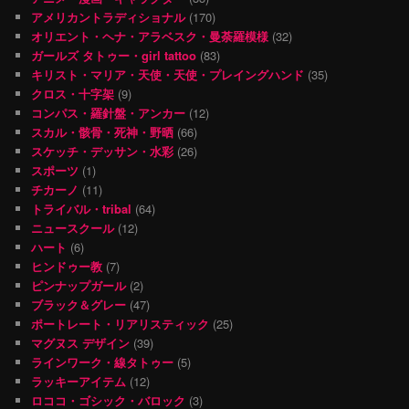
アメリカントラディショナル
(170)
オリエント・ヘナ・アラベスク・曼荼羅模様
(32)
ガールズ タトゥー・girl tattoo
(83)
キリスト・マリア・天使・天使・プレイングハンド
(35)
クロス・十字架
(9)
コンパス・羅針盤・アンカー
(12)
スカル・骸骨・死神・野晒
(66)
スケッチ・デッサン・水彩
(26)
スポーツ
(1)
チカーノ
(11)
トライバル・tribal
(64)
ニュースクール
(12)
ハート
(6)
ヒンドゥー教
(7)
ピンナップガール
(2)
ブラック＆グレー
(47)
ポートレート・リアリスティック
(25)
マグヌス デザイン
(39)
ラインワーク・線タトゥー
(5)
ラッキーアイテム
(12)
ロココ・ゴシック・バロック
(3)