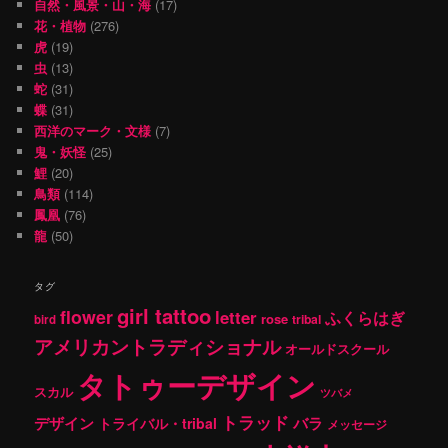
自然・風景・山・海
(17)
花・植物
(276)
虎
(19)
虫
(13)
蛇
(31)
蝶
(31)
西洋のマーク・文様
(7)
鬼・妖怪
(25)
鯉
(20)
鳥類
(114)
鳳凰
(76)
龍
(50)
タグ
girl tattoo
flower
letter
ふくらはぎ
rose
tribal
bird
アメリカントラディショナル
オールドスクール
タトゥーデザイン
スカル
ツバメ
トラッド
デザイン
バラ
トライバル・tribal
メッセージ