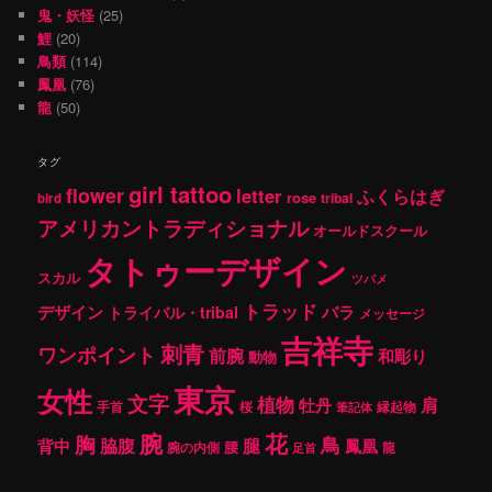
鬼・妖怪
(25)
鯉
(20)
鳥類
(114)
鳳凰
(76)
龍
(50)
タグ
girl tattoo
flower
letter
ふくらはぎ
rose
tribal
bird
アメリカントラディショナル
オールドスクール
タトゥーデザイン
スカル
ツバメ
トラッド
デザイン
バラ
トライバル・tribal
メッセージ
吉祥寺
刺青
ワンポイント
前腕
和彫り
動物
東京
女性
文字
植物
肩
牡丹
手首
桜
縁起物
筆記体
腕
花
胸
鳥
腿
背中
脇腹
鳳凰
腰
龍
腕の内側
足首