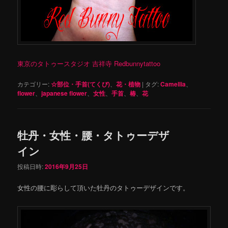
東京のタトゥースタジオ 吉祥寺 Redbunnytattoo
カテゴリー:
☆部位・手首(てくび)
、
花・植物
|
タグ:
Camellia
、
flower
、
japanese flower
、
女性
、
手首
、
椿
、
花
牡丹・女性・腰・タトゥーデザ
イン
投稿日時:
2016年9月25日
女性の腰に彫らして頂いた牡丹のタトゥーデザインです。