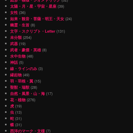
太陽・月・星・宇宙・星座
(39)
女性
(36)
如来・観音・菩薩・明王・天女
(24)
幽霊・生首
(8)
文字・スクリプト・Letter
(131)
未分類
(254)
武器
(19)
武者・豪傑・英雄
(8)
水中生物
(48)
神話
(5)
線・ラインのみ
(3)
縁起物
(49)
羽・羽根・翼
(15)
聖獣・瑞獣
(28)
自然・風景・山・海
(17)
花・植物
(276)
虎
(19)
虫
(13)
蛇
(31)
蝶
(31)
西洋のマーク・文様
(7)