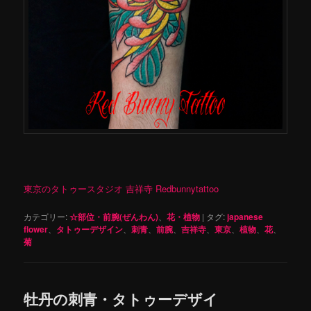
東京のタトゥースタジオ 吉祥寺 Redbunnytattoo
カテゴリー:
☆部位・前腕(ぜんわん)
、
花・植物
|
タグ:
japanese
flower
、
タトゥーデザイン
、
刺青
、
前腕
、
吉祥寺
、
東京
、
植物
、
花
、
菊
牡丹の刺青・タトゥーデザイ