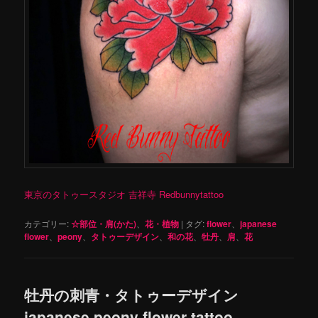
東京のタトゥースタジオ 吉祥寺 Redbunnytattoo
カテゴリー:
☆部位・肩(かた)
、
花・植物
|
タグ:
flower
、
japanese
flower
、
peony
、
タトゥーデザイン
、
和の花
、
牡丹
、
肩
、
花
牡丹の刺青・タトゥーデザイン
japanese peony flower tattoo