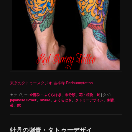
東京のタトゥースタジオ 吉祥寺 Redbunnytattoo
カテゴリー:
☆部位・ふくらはぎ
、
未分類
、
花・植物
、
蛇
|
タグ:
japanese flower
、
snake
、
ふくらはぎ
、
タトゥーデザイン
、
刺青
、
菊
、
蛇
牡丹の刺青・タトゥーデザイ