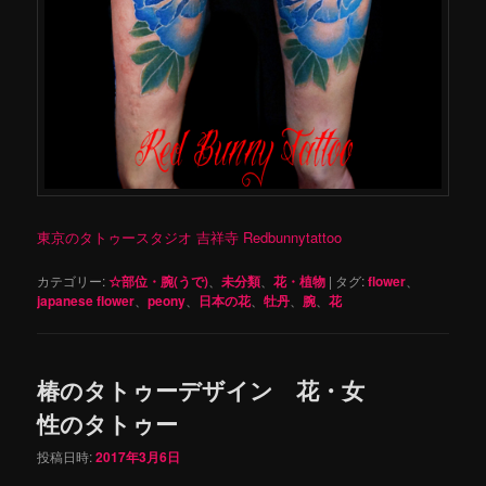
東京のタトゥースタジオ 吉祥寺 Redbunnytattoo
カテゴリー:
☆部位・腕(うで)
、
未分類
、
花・植物
|
タグ:
flower
、
japanese flower
、
peony
、
日本の花
、
牡丹
、
腕
、
花
椿のタトゥーデザイン 花・女
性のタトゥー
投稿日時:
2017年3月6日