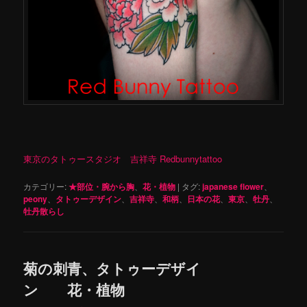
東京のタトゥースタジオ 吉祥寺 Redbunnytattoo
カテゴリー:
★部位・腕から胸
、
花・植物
|
タグ:
japanese flower
、
peony
、
タトゥーデザイン
、
吉祥寺
、
和柄
、
日本の花
、
東京
、
牡丹
、
牡丹散らし
菊の刺青、タトゥーデザイ
ン 花・植物