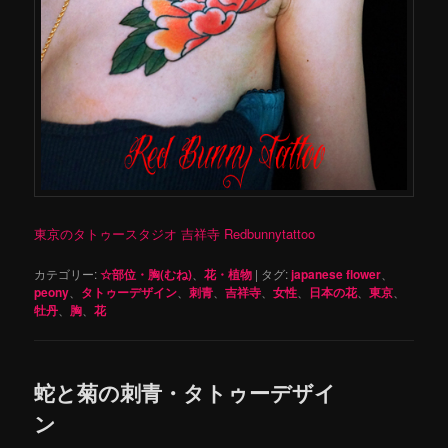
東京のタトゥースタジオ 吉祥寺 Redbunnytattoo
カテゴリー:
☆部位・胸(むね)
、
花・植物
|
タグ:
japanese flower
、
peony
、
タトゥーデザイン
、
刺青
、
吉祥寺
、
女性
、
日本の花
、
東京
、
牡丹
、
胸
、
花
蛇と菊の刺青・タトゥーデザイ
ン