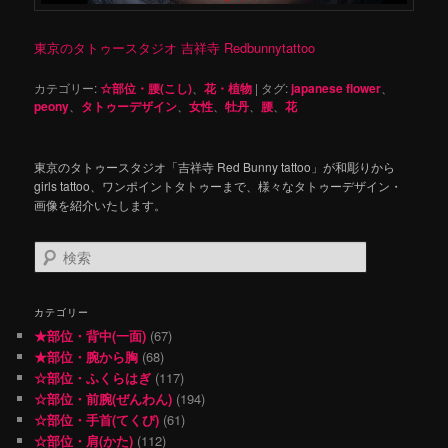
東京のタトゥースタジオ 吉祥寺 Redbunnytattoo
カテゴリー:
☆部位・腰(こし)
、
花・植物
|
タグ:
japanese flower
、
peony
、
タトゥーデザイン
、
女性
、
牡丹
、
腰
、
花
東京のタトゥースタジオ「吉祥寺 Red Bunny tattoo」が和彫りから
girls tattoo、ワンポイントタトゥーまで、様々なタトゥーデザイン・
画像を紹介いたします。
検
索
カテゴリー
★部位・背中(一面)
(67)
★部位・腕から胸
(68)
☆部位・ふくらはぎ
(117)
☆部位・前腕(ぜんわん)
(194)
☆部位・手首(てくび)
(61)
☆部位・肩(かた)
(112)