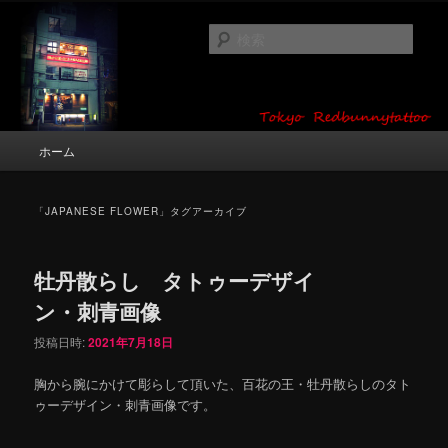
メ
サ
タトゥーデザイン・画像の紹介（和彫り・ワンポイント・girl tattoo）
イ
ブ
検
ン
コ
索
コ
ン
東京 タトゥースタジオ 吉祥寺 Red
ン
テ
テ
ン
Bunny Tattoo タトゥーデザイン・タ
ン
ツ
メ
ホーム
トゥー画像
ツ
へ
イ
へ
移
ン
移
動
メ
「
JAPANESE FLOWER
」タグアーカイブ
動
ニ
ュ
ー
牡丹散らし タトゥーデザイ
ン・刺青画像
投稿日時:
2021年7月18日
胸から腕にかけて彫らして頂いた、百花の王・牡丹散らしのタト
ゥーデザイン・刺青画像です。