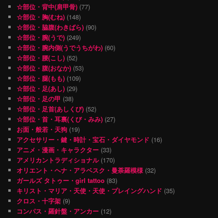
☆部位・背中(肩甲骨)
(77)
☆部位・胸(むね)
(148)
☆部位・脇腹(わきばら)
(90)
☆部位・腕(うで)
(249)
☆部位・腕内側(うでうちがわ)
(60)
☆部位・腰(こし)
(52)
☆部位・腹(おなか)
(53)
☆部位・腿(もも)
(109)
☆部位・足(あし)
(29)
☆部位・足の甲
(38)
☆部位・足首(あしくび)
(52)
☆部位・首・耳裏(くび・みみ)
(27)
お面・般若・天狗
(19)
アクセサリー・鍵・時計・宝石・ダイヤモンド
(16)
アニメ・漫画・キャラクター
(33)
アメリカントラディショナル
(170)
オリエント・ヘナ・アラベスク・曼荼羅模様
(32)
ガールズ タトゥー・girl tattoo
(83)
キリスト・マリア・天使・天使・プレイングハンド
(35)
クロス・十字架
(9)
コンパス・羅針盤・アンカー
(12)