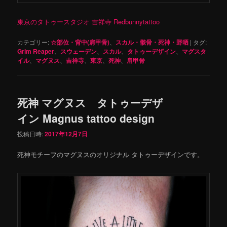
東京のタトゥースタジオ 吉祥寺 Redbunnytattoo
カテゴリー:
☆部位・背中(肩甲骨)
、
スカル・骸骨・死神・野晒
|
タグ:
Grim Reaper
、
スウェーデン
、
スカル
、
タトゥーデザイン
、
マグスタ
イル
、
マグヌス
、
吉祥寺
、
東京
、
死神
、
肩甲骨
死神 マグヌス タトゥーデザ
イン Magnus tattoo design
投稿日時:
2017年12月7日
死神モチーフのマグヌスのオリジナル タトゥーデザインです。