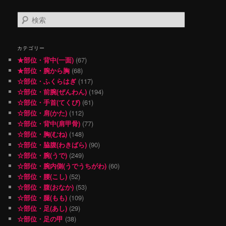
検
索
カテゴリー
★部位・背中(一面)
(67)
★部位・腕から胸
(68)
☆部位・ふくらはぎ
(117)
☆部位・前腕(ぜんわん)
(194)
☆部位・手首(てくび)
(61)
☆部位・肩(かた)
(112)
☆部位・背中(肩甲骨)
(77)
☆部位・胸(むね)
(148)
☆部位・脇腹(わきばら)
(90)
☆部位・腕(うで)
(249)
☆部位・腕内側(うでうちがわ)
(60)
☆部位・腰(こし)
(52)
☆部位・腹(おなか)
(53)
☆部位・腿(もも)
(109)
☆部位・足(あし)
(29)
☆部位・足の甲
(38)