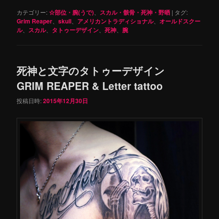
カテゴリー:
☆部位・腕(うで)
、
スカル・骸骨・死神・野晒
|
タグ:
Grim Reaper
、
skull
、
アメリカントラディショナル
、
オールドスクー
ル
、
スカル
、
タトゥーデザイン
、
死神
、
腕
死神と文字のタトゥーデザイン
GRIM REAPER & Letter tattoo
投稿日時:
2015年12月30日