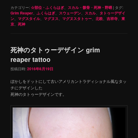
カテゴリー:
☆部位・ふくらはぎ
、
スカル・骸骨・死神・野晒
|
タグ:
Grim Reaper
、
ふくらはぎ
、
スウェーデン
、
スカル
、
タトゥーデザイ
ン
、
マグスタイル
、
マグヌス
、
マグヌスタトゥー
、
北欧
、
吉祥寺
、
東
京
、
死神
死神のタトゥーデザイン grim
reaper tattoo
投稿日時:
2016年6月19日
ぼかしをドットにして古いアメリカントラディショナル風なタッ
チにデザインした
死神のタトゥーデザインです。