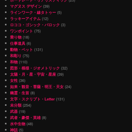
マグヌス デザイン
(39)
ラインワーク・線タトゥー
(5)
ラッキーアイテム
(12)
ロココ・ゴシック・バロック
(3)
ワンポイント
(75)
乗り物
(18)
仕事道具
(6)
動物・ペット
(131)
和彫り
(75)
和物
(110)
図形・模様・ジオメトリック
(32)
太陽・月・星・宇宙・星座
(39)
女性
(36)
如来・観音・菩薩・明王・天女
(24)
幽霊・生首
(8)
文字・スクリプト・Letter
(131)
未分類
(254)
武器
(19)
武者・豪傑・英雄
(8)
水中生物
(48)
神話
(5)