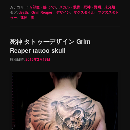
カテゴリー:
☆部位・腕(うで)
、
スカル・骸骨・死神・野晒
、
未分類
|
タグ:
death
、
Grim Reaper
、
デザイン
、
マグスタイル
、
マグヌスタト
ゥー
、
死神
、
腕
死神 タトゥーデザイン Grim
Reaper tattoo skull
投稿日時:
2015年2月18日