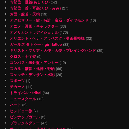
☆部位・足首(あしくび)
(52)
☆部位・首・耳裏(くび・みみ)
(27)
お面・般若・天狗
(19)
アクセサリー・鍵・時計・宝石・ダイヤモンド
(16)
アニメ・漫画・キャラクター
(33)
アメリカントラディショナル
(170)
オリエント・ヘナ・アラベスク・曼荼羅模様
(32)
ガールズ タトゥー・girl tattoo
(83)
キリスト・マリア・天使・天使・プレイングハンド
(35)
クロス・十字架
(9)
コンパス・羅針盤・アンカー
(12)
スカル・骸骨・死神・野晒
(66)
スケッチ・デッサン・水彩
(26)
スポーツ
(1)
チカーノ
(11)
トライバル・tribal
(64)
ニュースクール
(12)
ハート
(6)
ヒンドゥー教
(7)
ピンナップガール
(2)
ブラック＆グレー
(47)
ポートレート・リアリスティック
(25)