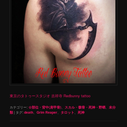
東京のタトゥースタジオ 吉祥寺 Redbunny tattoo
カテゴリー:
☆部位・背中(肩甲骨)
、
スカル・骸骨・死神・野晒
、
未分
類
|
タグ:
death
、
Grim Reaper
、
タロット
、
死神