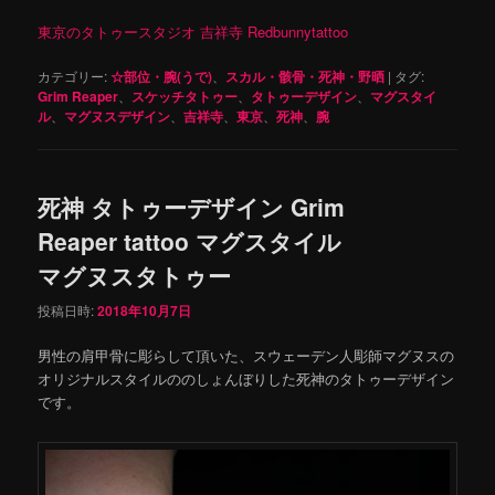
東京のタトゥースタジオ 吉祥寺 Redbunnytattoo
カテゴリー:
☆部位・腕(うで)
、
スカル・骸骨・死神・野晒
|
タグ:
Grim Reaper
、
スケッチタトゥー
、
タトゥーデザイン
、
マグスタイ
ル
、
マグヌスデザイン
、
吉祥寺
、
東京
、
死神
、
腕
死神 タトゥーデザイン Grim
Reaper tattoo マグスタイル
マグヌスタトゥー
投稿日時:
2018年10月7日
男性の肩甲骨に彫らして頂いた、スウェーデン人彫師マグヌスの
オリジナルスタイルののしょんぼりした死神のタトゥーデザイン
です。