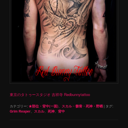
東京のタトゥースタジオ 吉祥寺 Redbunnytattoo
カテゴリー:
★部位・背中(一面)
、
スカル・骸骨・死神・野晒
|
タグ:
Grim Reaper
、
スカル
、
死神
、
背中