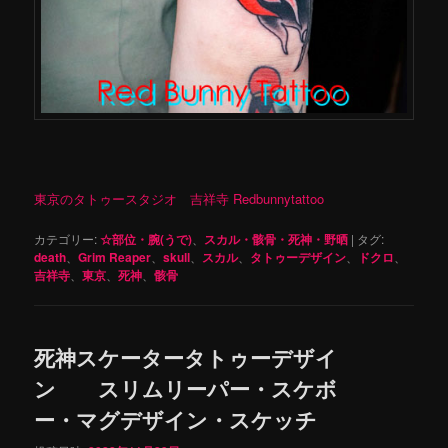
東京のタトゥースタジオ 吉祥寺 Redbunnytattoo
カテゴリー:
☆部位・腕(うで)
、
スカル・骸骨・死神・野晒
|
タグ:
death
、
Grim Reaper
、
skull
、
スカル
、
タトゥーデザイン
、
ドクロ
、
吉祥寺
、
東京
、
死神
、
骸骨
死神スケータータトゥーデザイ
ン スリムリーパー・スケボ
ー・マグデザイン・スケッチ