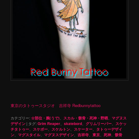
東京のタトゥースタジオ 吉祥寺 Redbunnytattoo
カテゴリー:
☆部位・腕(うで)
、
スカル・骸骨・死神・野晒
、
マグヌス
デザイン
|
タグ:
Grim Reaper
、
skatebord
、
グリムリーパー
、
スケッ
チタトゥー
、
スケボー
、
スケルトン
、
スケーター
、
タトゥーデザイ
ン
、
マグスタイル
、
マグヌスデザイン
、
吉祥寺
、
東京
、
死神
、
骸骨