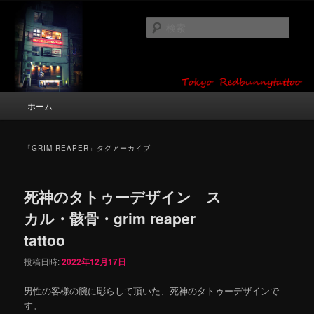
メ
サ
タトゥーデザイン・画像の紹介（和彫り・ワンポイント・girl tattoo）
イ
ブ
検
ン
コ
索
コ
ン
東京 タトゥースタジオ 吉祥寺 Red
ン
テ
テ
ン
Bunny Tattoo タトゥーデザイン・タ
ン
ツ
メ
ホーム
トゥー画像
ツ
へ
イ
へ
移
ン
移
動
メ
「
GRIM REAPER
」タグアーカイブ
動
ニ
ュ
ー
死神のタトゥーデザイン ス
カル・骸骨・grim reaper
tattoo
投稿日時:
2022年12月17日
男性の客様の腕に彫らして頂いた、死神のタトゥーデザインで
す。