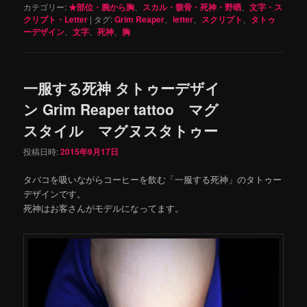
カテゴリー:
★部位・腕から胸
、
スカル・骸骨・死神・野晒
、
文字・ス
クリプト・Letter
|
タグ:
Grim Reaper
、
letter
、
スクリプト
、
タトゥ
ーデザイン
、
文字
、
死神
、
胸
一服する死神 タトゥーデザイ
ン Grim Reaper tattoo マグ
スタイル マグヌスタトゥー
投稿日時:
2015年9月17日
タバコを吸いながらコーヒーを飲む「一服する死神」のタトゥー
デザインです。
死神はお客さんがモデルになってます。