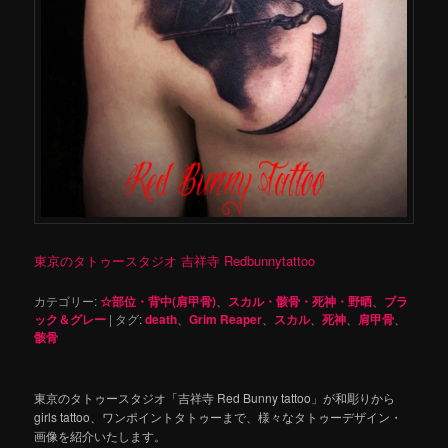
東京のタトゥースタジオ 吉祥寺 Redbunnytattoo
カテゴリー:
☆部位・背中(肩甲骨)
、
スカル・骸骨・死神・野晒
、
ブラ
ック＆グレー
|
タグ:
death
、
Grim Reaper
、
スカル
、
死神
、
肩甲骨
、
骸骨
東京のタトゥースタジオ「吉祥寺 Red Bunny tattoo」が和彫りから
girls tattoo、ワンポイントタトゥーまで、様々なタトゥーデザイン・
画像を紹介いたします。