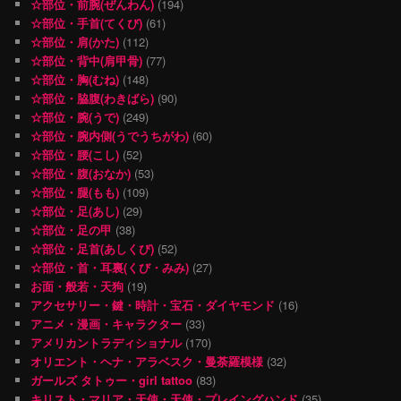
☆部位・前腕(ぜんわん)
(194)
☆部位・手首(てくび)
(61)
☆部位・肩(かた)
(112)
☆部位・背中(肩甲骨)
(77)
☆部位・胸(むね)
(148)
☆部位・脇腹(わきばら)
(90)
☆部位・腕(うで)
(249)
☆部位・腕内側(うでうちがわ)
(60)
☆部位・腰(こし)
(52)
☆部位・腹(おなか)
(53)
☆部位・腿(もも)
(109)
☆部位・足(あし)
(29)
☆部位・足の甲
(38)
☆部位・足首(あしくび)
(52)
☆部位・首・耳裏(くび・みみ)
(27)
お面・般若・天狗
(19)
アクセサリー・鍵・時計・宝石・ダイヤモンド
(16)
アニメ・漫画・キャラクター
(33)
アメリカントラディショナル
(170)
オリエント・ヘナ・アラベスク・曼荼羅模様
(32)
ガールズ タトゥー・girl tattoo
(83)
キリスト・マリア・天使・天使・プレイングハンド
(35)