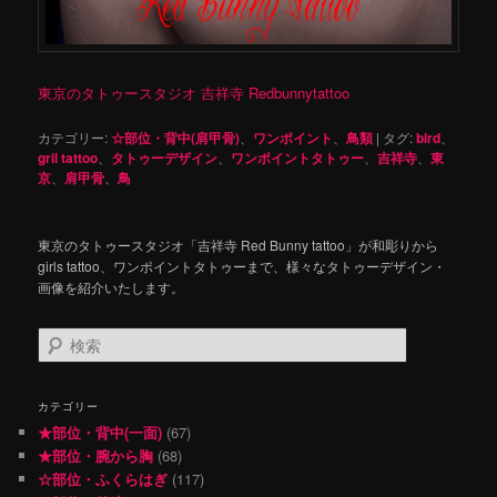
東京のタトゥースタジオ 吉祥寺 Redbunnytattoo
カテゴリー:
☆部位・背中(肩甲骨)
、
ワンポイント
、
鳥類
|
タグ:
bird
、
gril tattoo
、
タトゥーデザイン
、
ワンポイントタトゥー
、
吉祥寺
、
東
京
、
肩甲骨
、
鳥
東京のタトゥースタジオ「吉祥寺 Red Bunny tattoo」が和彫りから
girls tattoo、ワンポイントタトゥーまで、様々なタトゥーデザイン・
画像を紹介いたします。
検
索
カテゴリー
★部位・背中(一面)
(67)
★部位・腕から胸
(68)
☆部位・ふくらはぎ
(117)