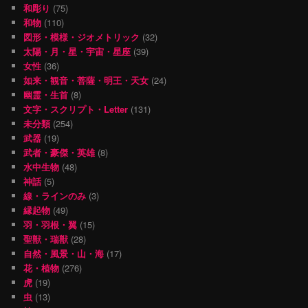
和彫り
(75)
和物
(110)
図形・模様・ジオメトリック
(32)
太陽・月・星・宇宙・星座
(39)
女性
(36)
如来・観音・菩薩・明王・天女
(24)
幽霊・生首
(8)
文字・スクリプト・Letter
(131)
未分類
(254)
武器
(19)
武者・豪傑・英雄
(8)
水中生物
(48)
神話
(5)
線・ラインのみ
(3)
縁起物
(49)
羽・羽根・翼
(15)
聖獣・瑞獣
(28)
自然・風景・山・海
(17)
花・植物
(276)
虎
(19)
虫
(13)