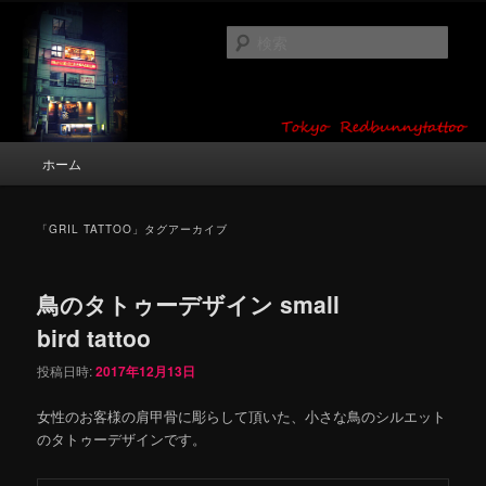
メ
サ
タトゥーデザイン・画像の紹介（和彫り・ワンポイント・girl tattoo）
イ
ブ
検
ン
コ
索
コ
ン
東京 タトゥースタジオ 吉祥寺 Red
ン
テ
テ
ン
Bunny Tattoo タトゥーデザイン・タ
ン
ツ
メ
ホーム
トゥー画像
ツ
へ
イ
へ
移
ン
移
動
メ
「
GRIL TATTOO
」タグアーカイブ
動
ニ
ュ
ー
鳥のタトゥーデザイン small
bird tattoo
投稿日時:
2017年12月13日
女性のお客様の肩甲骨に彫らして頂いた、小さな鳥のシルエット
のタトゥーデザインです。