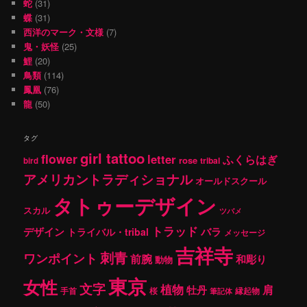
蛇
(31)
蝶
(31)
西洋のマーク・文様
(7)
鬼・妖怪
(25)
鯉
(20)
鳥類
(114)
鳳凰
(76)
龍
(50)
タグ
girl tattoo
flower
letter
ふくらはぎ
rose
tribal
bird
アメリカントラディショナル
オールドスクール
タトゥーデザイン
スカル
ツバメ
トラッド
デザイン
バラ
トライバル・tribal
メッセージ
吉祥寺
刺青
ワンポイント
前腕
和彫り
動物
東京
女性
文字
植物
肩
牡丹
手首
桜
縁起物
筆記体