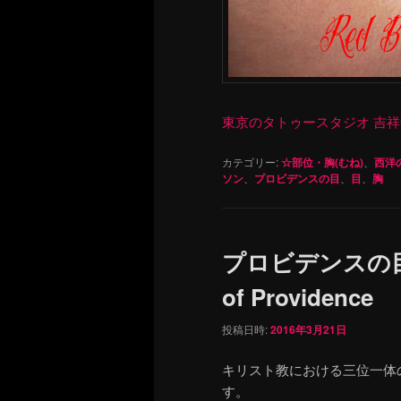
東京のタトゥースタジオ 吉祥寺 Re
カテゴリー:
☆部位・胸(むね)
、
西洋
ソン
、
プロビデンスの目
、
目
、
胸
プロビデンスの目
of Providence
投稿日時:
2016年3月21日
キリスト教における三位一体
す。