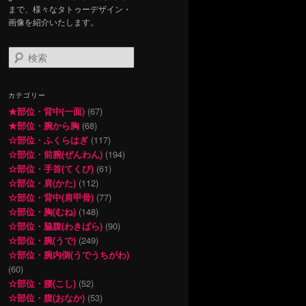
まで、様々なタトゥーデザイン・
画像を紹介いたします。
検
索
カテゴリー
★部位・背中(一面)
(67)
★部位・腕から胸
(68)
☆部位・ふくらはぎ
(117)
☆部位・前腕(ぜんわん)
(194)
☆部位・手首(てくび)
(61)
☆部位・肩(かた)
(112)
☆部位・背中(肩甲骨)
(77)
☆部位・胸(むね)
(148)
☆部位・脇腹(わきばら)
(90)
☆部位・腕(うで)
(249)
☆部位・腕内側(うでうちがわ)
(60)
☆部位・腰(こし)
(52)
☆部位・腹(おなか)
(53)