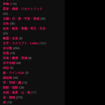
和物
(110)
図形・模様・ジオメトリック
(32)
太陽・月・星・宇宙・星座
(39)
女性
(36)
如来・観音・菩薩・明王・天女
(24)
幽霊・生首
(8)
文字・スクリプト・Letter
(131)
未分類
(254)
武器
(19)
武者・豪傑・英雄
(8)
水中生物
(48)
神話
(5)
線・ラインのみ
(3)
縁起物
(49)
羽・羽根・翼
(15)
聖獣・瑞獣
(28)
自然・風景・山・海
(17)
花・植物
(276)
虎
(19)