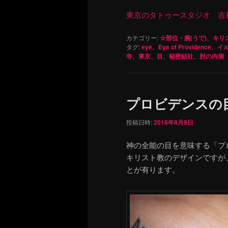
東京のタトゥースタジオ 吉祥寺 Re
カテゴリー:
☆部位・腕(うで)
、
キリ
タグ:
eye
、
Eye of Providence
、
イ
寺
、
東京
、
目
、
秘密結社
、
肘の内側
プロビデンスの
投稿日時:
2016年8月9日
神の全能の目を意味する「プ
キリスト教のデザインですが
とが有ります。