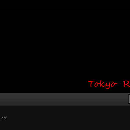
り・ワンポイント・girl tattoo）
タジオ 吉祥寺 Red Bunny
タトゥーデザイン・タトゥー画像
カイブ