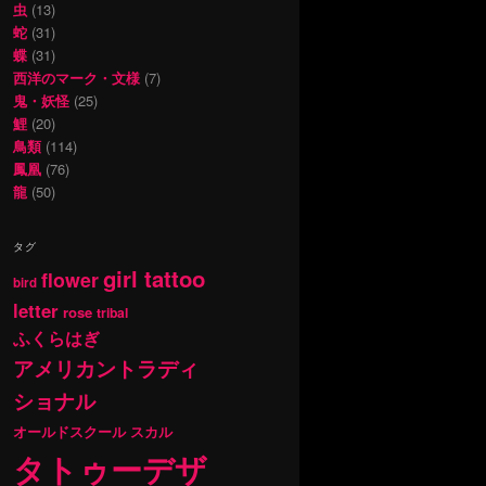
虫
(13)
蛇
(31)
蝶
(31)
西洋のマーク・文様
(7)
鬼・妖怪
(25)
鯉
(20)
鳥類
(114)
鳳凰
(76)
龍
(50)
タグ
girl tattoo
flower
bird
letter
rose
tribal
ふくらはぎ
アメリカントラディ
ショナル
オールドスクール
スカル
タトゥーデザ