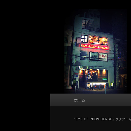
メ
サ
タトゥーデザイン・画像の紹介（和彫
イ
ブ
ン
コ
東京 タトゥース
コ
ン
Tattoo 
ン
テ
テ
ン
ン
ツ
ツ
へ
へ
移
移
動
動
メ
ホーム
イ
ン
メ
「
EYE OF PROVIDENCE
」タグアー
ニ