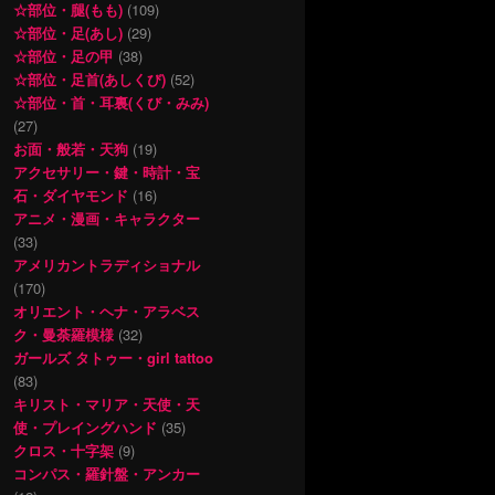
☆部位・腿(もも)
(109)
☆部位・足(あし)
(29)
☆部位・足の甲
(38)
☆部位・足首(あしくび)
(52)
☆部位・首・耳裏(くび・みみ)
(27)
お面・般若・天狗
(19)
アクセサリー・鍵・時計・宝
石・ダイヤモンド
(16)
アニメ・漫画・キャラクター
(33)
アメリカントラディショナル
(170)
オリエント・ヘナ・アラベス
ク・曼荼羅模様
(32)
ガールズ タトゥー・girl tattoo
(83)
キリスト・マリア・天使・天
使・プレイングハンド
(35)
クロス・十字架
(9)
コンパス・羅針盤・アンカー