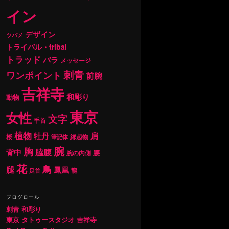
イン
デザイン
ツバメ
トライバル・tribal
トラッド
バラ
メッセージ
刺青
ワンポイント
前腕
吉祥寺
和彫り
動物
東京
女性
文字
手首
植物
肩
牡丹
桜
縁起物
筆記体
腕
胸
背中
脇腹
腰
腕の内側
花
鳥
腿
鳳凰
龍
足首
ブログロール
刺青 和彫り
東京 タトゥースタジオ 吉祥寺