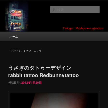
メ
サ
タトゥーデザイン・画像の紹介（和彫り・ワンポイント・girl tattoo）
イ
ブ
検
ン
コ
索
コ
ン
東京 タトゥースタジオ 吉祥寺 Red
ン
テ
テ
ン
Bunny Tattoo タトゥーデザイン・タ
ン
ツ
メ
ホーム
トゥー画像
ツ
へ
イ
へ
移
ン
移
動
メ
「
BUNNY
」タグアーカイブ
動
ニ
ュ
ー
うさぎのタトゥーデザイン
rabbit tattoo Redbunnytattoo
投稿日時:
2012年1月20日