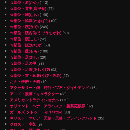
☆部位・肩(かた)
(112)
☆部位・背中(肩甲骨)
(77)
☆部位・胸(むね)
(148)
☆部位・脇腹(わきばら)
(90)
☆部位・腕(うで)
(249)
☆部位・腕内側(うでうちがわ)
(60)
☆部位・腰(こし)
(52)
☆部位・腹(おなか)
(53)
☆部位・腿(もも)
(109)
☆部位・足(あし)
(29)
☆部位・足の甲
(38)
☆部位・足首(あしくび)
(52)
☆部位・首・耳裏(くび・みみ)
(27)
お面・般若・天狗
(19)
アクセサリー・鍵・時計・宝石・ダイヤモンド
(16)
アニメ・漫画・キャラクター
(33)
アメリカントラディショナル
(170)
オリエント・ヘナ・アラベスク・曼荼羅模様
(32)
ガールズ タトゥー・girl tattoo
(83)
キリスト・マリア・天使・天使・プレイングハンド
(35)
クロス・十字架
(9)