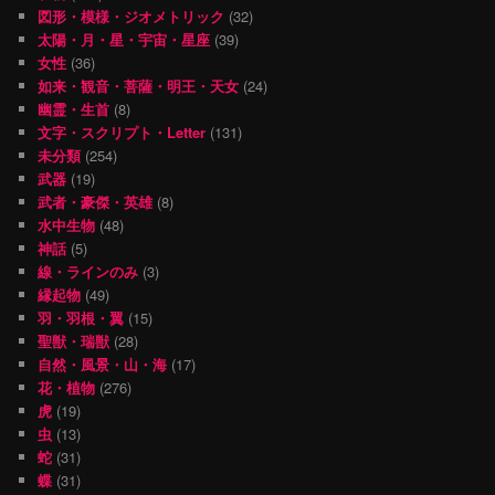
図形・模様・ジオメトリック
(32)
太陽・月・星・宇宙・星座
(39)
女性
(36)
如来・観音・菩薩・明王・天女
(24)
幽霊・生首
(8)
文字・スクリプト・Letter
(131)
未分類
(254)
武器
(19)
武者・豪傑・英雄
(8)
水中生物
(48)
神話
(5)
線・ラインのみ
(3)
縁起物
(49)
羽・羽根・翼
(15)
聖獣・瑞獣
(28)
自然・風景・山・海
(17)
花・植物
(276)
虎
(19)
虫
(13)
蛇
(31)
蝶
(31)