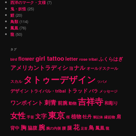
西洋のマーク・文様
(7)
鬼・妖怪
(25)
鯉
(20)
鳥類
(114)
鳳凰
(76)
龍
(50)
タグ
girl tattoo
flower
letter
ふくらはぎ
rose
tribal
bird
アメリカントラディショナル
オールドスクール
タトゥーデザイン
スカル
ツバメ
トラッド
デザイン
バラ
トライバル・tribal
メッセージ
吉祥寺
刺青
ワンポイント
前腕
和彫り
動物
東京
女性
文字
植物
肩
牡丹
手首
桜
縁起物
筆記体
腕
花
胸
鳥
腿
背中
脇腹
鳳凰
腰
龍
腕の内側
足首