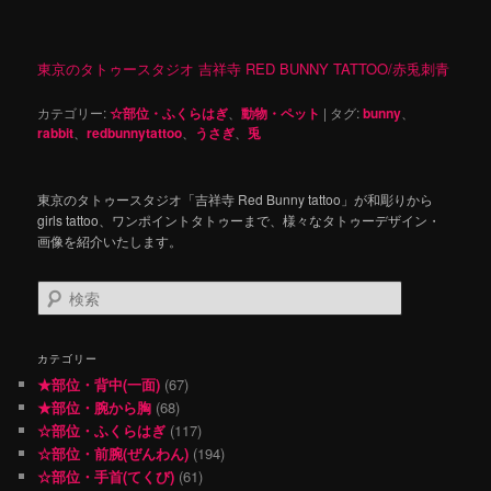
東京のタトゥースタジオ 吉祥寺 RED BUNNY TATTOO/赤兎刺青
カテゴリー:
☆部位・ふくらはぎ
、
動物・ペット
|
タグ:
bunny
、
rabbit
、
redbunnytattoo
、
うさぎ
、
兎
東京のタトゥースタジオ「吉祥寺 Red Bunny tattoo」が和彫りから
girls tattoo、ワンポイントタトゥーまで、様々なタトゥーデザイン・
画像を紹介いたします。
検
索
カテゴリー
★部位・背中(一面)
(67)
★部位・腕から胸
(68)
☆部位・ふくらはぎ
(117)
☆部位・前腕(ぜんわん)
(194)
☆部位・手首(てくび)
(61)