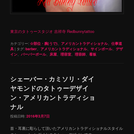
東京のタトゥースタジオ 吉祥寺 Redbunnytattoo
カテゴリー:
☆部位・腕(うで)
、
アメリカントラディショナル
、
仕事道
具
|
タグ:
barber
、
アメリカントラディショナル
、
サインポール
、
デザ
イン
、
バーバーポール
、
床屋
、
理容室
、
理容師
、
看板
シェーバー・カミソリ・ダイ
ヤモンドのタトゥーデザイ
ン・アメリカントラディショ
ナル
投稿日時:
2016年3月7日
首・耳裏に彫らして頂いたアメリカントラディショナルスタイル