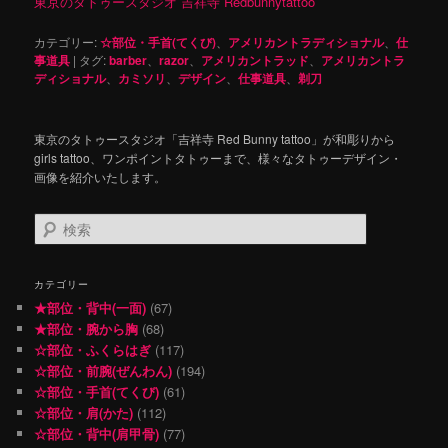
東京のタトゥースタジオ 吉祥寺 Redbunnytattoo
カテゴリー:
☆部位・手首(てくび)
、
アメリカントラディショナル
、
仕
事道具
|
タグ:
barber
、
razor
、
アメリカントラッド
、
アメリカントラ
ディショナル
、
カミソリ
、
デザイン
、
仕事道具
、
剃刀
東京のタトゥースタジオ「吉祥寺 Red Bunny tattoo」が和彫りから
girls tattoo、ワンポイントタトゥーまで、様々なタトゥーデザイン・
画像を紹介いたします。
検
索
カテゴリー
★部位・背中(一面)
(67)
★部位・腕から胸
(68)
☆部位・ふくらはぎ
(117)
☆部位・前腕(ぜんわん)
(194)
☆部位・手首(てくび)
(61)
☆部位・肩(かた)
(112)
☆部位・背中(肩甲骨)
(77)