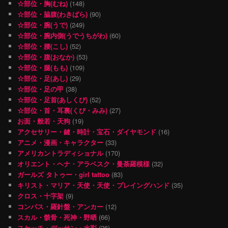
☆部位・胸(むね)
(148)
☆部位・脇腹(わきばら)
(90)
☆部位・腕(うで)
(249)
☆部位・腕内側(うでうちがわ)
(60)
☆部位・腰(こし)
(52)
☆部位・腹(おなか)
(53)
☆部位・腿(もも)
(109)
☆部位・足(あし)
(29)
☆部位・足の甲
(38)
☆部位・足首(あしくび)
(52)
☆部位・首・耳裏(くび・みみ)
(27)
お面・般若・天狗
(19)
アクセサリー・鍵・時計・宝石・ダイヤモンド
(16)
アニメ・漫画・キャラクター
(33)
アメリカントラディショナル
(170)
オリエント・ヘナ・アラベスク・曼荼羅模様
(32)
ガールズ タトゥー・girl tattoo
(83)
キリスト・マリア・天使・天使・プレイングハンド
(35)
クロス・十字架
(9)
コンパス・羅針盤・アンカー
(12)
スカル・骸骨・死神・野晒
(66)
スケッチ・デッサン・水彩
(26)