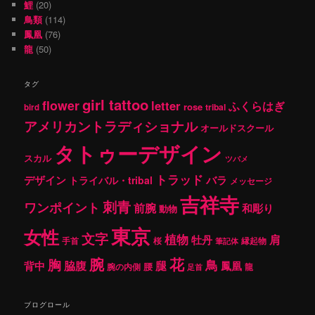
鯉
(20)
鳥類
(114)
鳳凰
(76)
龍
(50)
タグ
girl tattoo
flower
letter
ふくらはぎ
rose
tribal
bird
アメリカントラディショナル
オールドスクール
タトゥーデザイン
スカル
ツバメ
トラッド
デザイン
バラ
トライバル・tribal
メッセージ
吉祥寺
刺青
ワンポイント
前腕
和彫り
動物
東京
女性
文字
植物
肩
牡丹
手首
桜
縁起物
筆記体
腕
花
胸
鳥
腿
背中
脇腹
鳳凰
腰
龍
腕の内側
足首
ブログロール