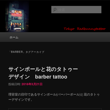
メ
サ
タトゥーデザイン・画像の紹介（和彫り・ワンポイント・girl tattoo）
イ
ブ
検
ン
コ
索
コ
ン
東京 タトゥースタジオ 吉祥寺 Red
ン
テ
テ
ン
Bunny Tattoo タトゥーデザイン・タ
ン
ツ
メ
ホーム
トゥー画像
ツ
へ
イ
へ
移
ン
移
動
メ
「
BARBER
」タグアーカイブ
動
ニ
ュ
ー
サインポールと花のタトゥー
デザイン barber tattoo
投稿日時:
2016年3月21日
理容室の目印であるサインポール(バーバーポール)と花のタトゥ
ーデザインです。