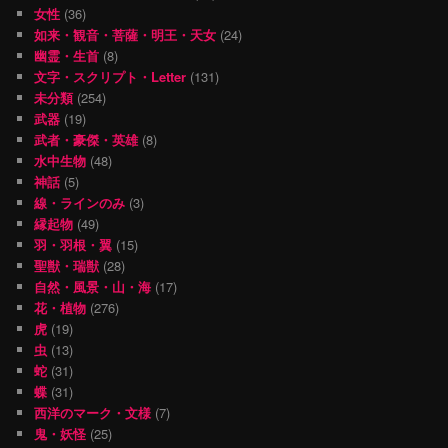
女性
(36)
如来・観音・菩薩・明王・天女
(24)
幽霊・生首
(8)
文字・スクリプト・Letter
(131)
未分類
(254)
武器
(19)
武者・豪傑・英雄
(8)
水中生物
(48)
神話
(5)
線・ラインのみ
(3)
縁起物
(49)
羽・羽根・翼
(15)
聖獣・瑞獣
(28)
自然・風景・山・海
(17)
花・植物
(276)
虎
(19)
虫
(13)
蛇
(31)
蝶
(31)
西洋のマーク・文様
(7)
鬼・妖怪
(25)