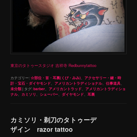
東京のタトゥースタジオ 吉祥寺 Redbunnytattoo
カテゴリー:
☆部位・首・耳裏(くび・みみ)
、
アクセサリー・鍵・時
計・宝石・ダイヤモンド
、
アメリカントラディショナル
、
仕事道具
、
未分類
|
タグ:
barber
、
アメリカントラッド
、
アメリカントラディショ
ナル
、
カミソリ
、
シェーバー
、
ダイヤモンド
、
耳裏
カミソリ・剃刀のタトゥーデ
ザイン razor tattoo