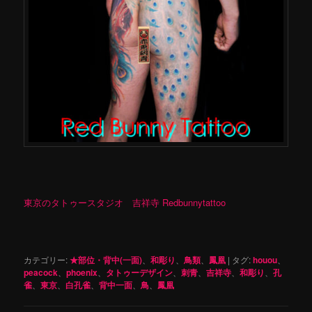
東京のタトゥースタジオ 吉祥寺 Redbunnytattoo
カテゴリー:
★部位・背中(一面)
、
和彫り
、
鳥類
、
鳳凰
|
タグ:
houou
、
peacock
、
phoenix
、
タトゥーデザイン
、
刺青
、
吉祥寺
、
和彫り
、
孔
雀
、
東京
、
白孔雀
、
背中一面
、
鳥
、
鳳凰