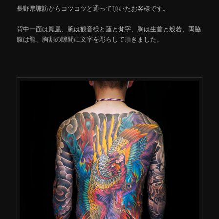
長野県諏訪からコツコツと通って頂いたお客様です。
背中一面は鳳凰、腕は観音様と蓮と梵字、胸は生首と般若、両脇
腹は龍、胸割の隙間に文字を彫らして頂きました。