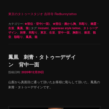
東京のタトゥースタジオ 吉祥寺 Redbunnytattoo
カテゴリー:
★部位・背中(一面)
、
★部位・腕から胸
、
和彫り
、
幽霊・
生首
、
鳳凰
、
龍
|
タグ:
irezumi
、
japanese style tattoo
、
タトゥーデ
ザイン
、
刺青
、
和彫り
、
東京
、
生首
、
背中一面
、
胸割り
、
般若
、
観
音
、
額彫り
、
鳳凰
、
龍
鳳凰 刺青・タトゥーデザイ
ン 背中一面
投稿日時:
2020年12月29日
山梨から真面目に通って頂いたお客様に彫らして頂いた、鳳凰の
刺青・タトゥーデザインです。