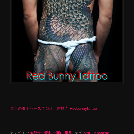
東京のタトゥースタジオ 吉祥寺 Redbunnytattoo
カテゴリー:
★部位・背中(一面)
、
鳳凰
|
タグ:
bird
、
japanese