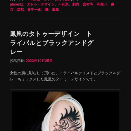
phoenix
、
タトゥーデザイン
、
不死鳥
、
刺青
、
吉祥寺
、
和彫り
、
東
京
、
瑞獣
、
背中一面
、
鳥
、
鳳凰
鳳凰のタトゥーデザイン ト
ライバルとブラックアンドグ
レー
投稿日時:
2023年10月25日
女性の腕に彫らして頂いた、トライバルテイストとブラック＆グ
レーもミックスした鳳凰のタトゥーデザインです。