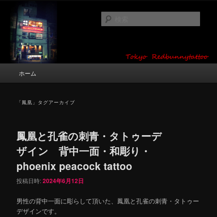
メ
サ
タトゥーデザイン・画像の紹介（和彫り・ワンポイント・girl tattoo）
イ
ブ
検
ン
コ
索
コ
ン
東京 タトゥースタジオ 吉祥寺 Red
ン
テ
テ
ン
Bunny Tattoo タトゥーデザイン・タ
ン
ツ
メ
ホーム
トゥー画像
ツ
へ
イ
へ
移
ン
移
動
メ
「
鳳凰
」タグアーカイブ
動
ニ
ュ
ー
鳳凰と孔雀の刺青・タトゥーデ
ザイン 背中一面・和彫り・
phoenix peacock tattoo
投稿日時:
2024年6月12日
男性の背中一面に彫らして頂いた、鳳凰と孔雀の刺青・タトゥー
デザインです。