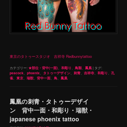
東京のタトゥースタジオ 吉祥寺 Redbunnytattoo
カテゴリー:
★部位・背中(一面)
、
和彫り
、
鳥類
、
鳳凰
|
タグ:
peacock
、
phoenix
、
タトゥーデザイン
、
刺青
、
吉祥寺
、
和彫り
、
孔
雀
、
東京
、
瑞獣
、
背中一面
、
鳥
、
鳳凰
鳳凰の刺青・タトゥーデザイ
ン 背中一面・和彫り・瑞獣・
japanese phoenix tattoo