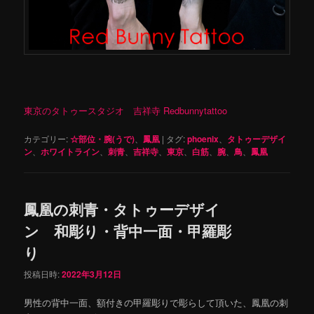
東京のタトゥースタジオ 吉祥寺 Redbunnytattoo
カテゴリー:
☆部位・腕(うで)
、
鳳凰
|
タグ:
phoenix
、
タトゥーデザイ
ン
、
ホワイトライン
、
刺青
、
吉祥寺
、
東京
、
白筋
、
腕
、
鳥
、
鳳凰
鳳凰の刺青・タトゥーデザイ
ン 和彫り・背中一面・甲羅彫
り
投稿日時:
2022年3月12日
男性の背中一面、額付きの甲羅彫りで彫らして頂いた、鳳凰の刺