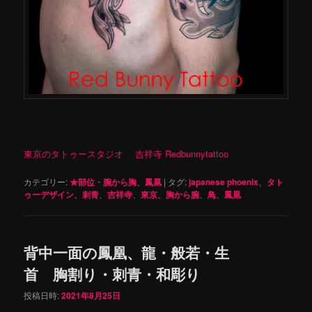
東京のタトゥースタジオ 吉祥寺 Redbunnytattoo
カテゴリー:
★部位・腕から胸
、
鳳凰
|
タグ:
japanese phoenix
、
タト
ゥーデザイン
、
刺青
、
吉祥寺
、
東京
、
胸から腕
、
鳥
、
鳳凰
背中一面の鳳凰、龍・般若・生
首 胸割り・刺青・和彫り
投稿日時:
2021年8月25日