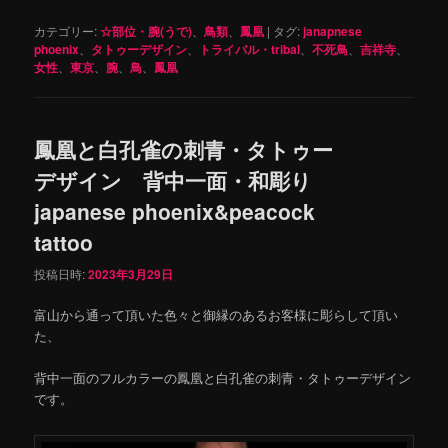
カテゴリー:
☆部位・腕(うで)
、
鳥類
、
鳳凰
|
タグ:
janapnese
phoenix
、
タトゥーデザイン
、
トライバル・tribal
、
不死鳥
、
吉祥寺
、
女性
、
東京
、
腕
、
鳥
、
鳳凰
鳳凰と白孔雀の刺青・タトゥー
デザイン 背中一面・和彫り
japanese phoenix&peacock
tattoo
投稿日時:
2023年3月29日
富山から通って頂いた色々と御縁のあるお客様に彫らして頂い
た、
背中一面のフルカラーの鳳凰と白孔雀の刺青・タトゥーデザイン
です。