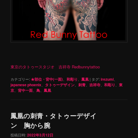
東京のタトゥースタジオ 吉祥寺 Redbunnytattoo
カテゴリー:
★部位・背中(一面)
、
和彫り
、
鳳凰
|
タグ:
irezumi
、
japanese phoenix
、
タトゥーデザイン
、
刺青
、
吉祥寺
、
和彫り
、
東
京
、
背中一面
、
鳥
、
鳳凰
鳳凰の刺青・タトゥーデザイ
ン 胸から腕
投稿日時:
2022年3月12日