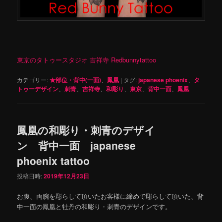
東京のタトゥースタジオ 吉祥寺 Redbunnytattoo
カテゴリー:
★部位・背中(一面)
、
鳳凰
|
タグ:
japanese phoenix
、
タ
トゥーデザイン
、
刺青
、
吉祥寺
、
和彫り
、
東京
、
背中一面
、
鳳凰
鳳凰の和彫り・刺青のデザイ
ン 背中一面 japanese
phoenix tattoo
投稿日時:
2019年12月23日
お腹、両腕を彫らして頂いたお客様に締めで彫らして頂いた、背
中一面の鳳凰と牡丹の和彫り・刺青のデザインです。