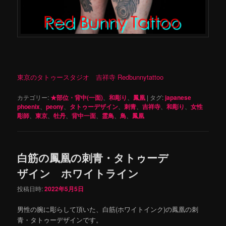
東京のタトゥースタジオ 吉祥寺 Redbunnytattoo
カテゴリー:
★部位・背中(一面)
、
和彫り
、
鳳凰
|
タグ:
japanese
phoenix
、
peony
、
タトゥーデザイン
、
刺青
、
吉祥寺
、
和彫り
、
女性
彫師
、
東京
、
牡丹
、
背中一面
、
霊鳥
、
鳥
、
鳳凰
白筋の鳳凰の刺青・タトゥーデ
ザイン ホワイトライン
投稿日時:
2022年5月5日
男性の腕に彫らして頂いた、白筋(ホワイトインク)の鳳凰の刺
青・タトゥーデザインです。