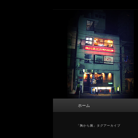
メ
サ
タトゥーデザイン・画像の紹介（和彫
イ
ブ
ン
コ
東京 タトゥース
コ
ン
Tattoo 
ン
テ
テ
ン
ン
ツ
ツ
へ
へ
移
移
動
動
メ
ホーム
イ
ン
メ
「
胸から腕
」タグアーカイブ
ニ