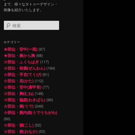
まで、様々なタトゥーデザイン・
画像を紹介いたします。
検
索
カテゴリー
★部位・背中(一面)
(67)
★部位・腕から胸
(68)
☆部位・ふくらはぎ
(117)
☆部位・前腕(ぜんわん)
(194)
☆部位・手首(てくび)
(61)
☆部位・肩(かた)
(112)
☆部位・背中(肩甲骨)
(77)
☆部位・胸(むね)
(148)
☆部位・脇腹(わきばら)
(90)
☆部位・腕(うで)
(249)
☆部位・腕内側(うでうちがわ)
(60)
☆部位・腰(こし)
(52)
☆部位・腹(おなか)
(53)