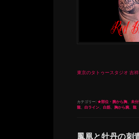
東京のタトゥースタジオ 吉祥寺 Re
カテゴリー:
★部位・腕から胸
、
未分
龍
、
白ライン
、
白筋
、
胸から腕
、
龍
鳳凰と牡丹の刺