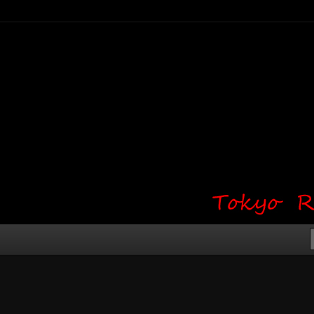
り・ワンポイント・girl tattoo）
タジオ 吉祥寺 Red Bunny
タトゥーデザイン・タトゥー画像