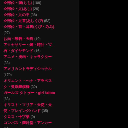
☆部位・腿(もも)
(109)
☆部位・足(あし)
(29)
☆部位・足の甲
(38)
☆部位・足首(あしくび)
(52)
☆部位・首・耳裏(くび・みみ)
(27)
お面・般若・天狗
(19)
アクセサリー・鍵・時計・宝
石・ダイヤモンド
(16)
アニメ・漫画・キャラクター
(33)
アメリカントラディショナル
(170)
オリエント・ヘナ・アラベス
ク・曼荼羅模様
(32)
ガールズ タトゥー・girl tattoo
(83)
キリスト・マリア・天使・天
使・プレイングハンド
(35)
クロス・十字架
(9)
コンパス・羅針盤・アンカー