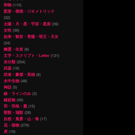
和物
(110)
図形・模様・ジオメトリック
(32)
太陽・月・星・宇宙・星座
(39)
女性
(36)
如来・観音・菩薩・明王・天女
(24)
幽霊・生首
(8)
文字・スクリプト・Letter
(131)
未分類
(254)
武器
(19)
武者・豪傑・英雄
(8)
水中生物
(48)
神話
(5)
線・ラインのみ
(3)
縁起物
(49)
羽・羽根・翼
(15)
聖獣・瑞獣
(28)
自然・風景・山・海
(17)
花・植物
(276)
虎
(19)