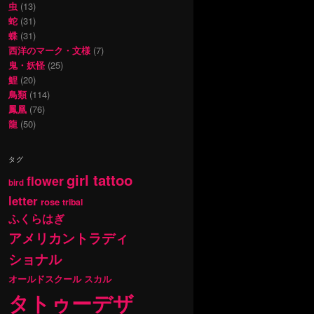
虫
(13)
蛇
(31)
蝶
(31)
西洋のマーク・文様
(7)
鬼・妖怪
(25)
鯉
(20)
鳥類
(114)
鳳凰
(76)
龍
(50)
タグ
girl tattoo
flower
bird
letter
rose
tribal
ふくらはぎ
アメリカントラディ
ショナル
オールドスクール
スカル
タトゥーデザ