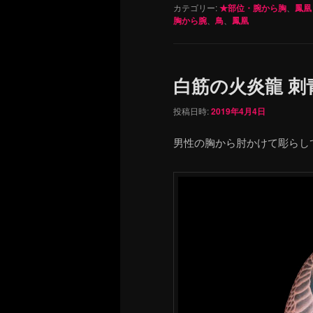
カテゴリー:
★部位・腕から胸
、
鳳凰
胸から腕
、
鳥
、
鳳凰
白筋の火炎龍 
投稿日時:
2019年4月4日
男性の胸から肘かけて彫らし