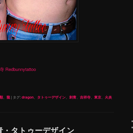
dbunnytattoo
類
、
龍
|
タグ:
dragon
、
タトゥーデザイン
、
刺青
、
吉祥寺
、
東京
、
火炎
青・タトゥーデザイン