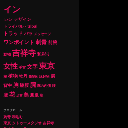
イン
デザイン
ツバメ
トライバル・tribal
トラッド
バラ
メッセージ
刺青
ワンポイント
前腕
吉祥寺
和彫り
動物
東京
女性
文字
手首
植物
肩
牡丹
桜
縁起物
筆記体
腕
胸
背中
脇腹
腰
腕の内側
花
鳥
腿
鳳凰
龍
足首
ブログロール
刺青 和彫り
東京 タトゥースタジオ 吉祥寺