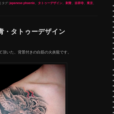
|
タグ:
japanese phoenix
、
タトゥーデザイン
、
刺青
、
吉祥寺
、
東京
、
刺青・タトゥーデザイン
て頂いた、背景付きの白筋の火炎龍です。