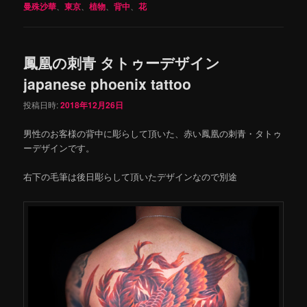
曼殊沙華
、
東京
、
植物
、
背中
、
花
鳳凰の刺青 タトゥーデザイン
japanese phoenix tattoo
投稿日時:
2018年12月26日
男性のお客様の背中に彫らして頂いた、赤い鳳凰の刺青・タトゥ
ーデザインです。
右下の毛筆は後日彫らして頂いたデザインなので別途