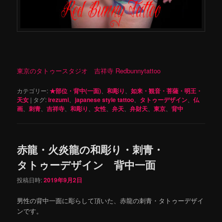
東京のタトゥースタジオ 吉祥寺 Redbunnytattoo
カテゴリー:
★部位・背中(一面)
、
和彫り
、
如来・観音・菩薩・明王・
天女
|
タグ:
irezumi
、
japanese style tattoo
、
タトゥーデザイン
、
仏
画
、
刺青
、
吉祥寺
、
和彫り
、
女性
、
弁天
、
弁財天
、
東京
、
背中
赤龍・火炎龍の和彫り・刺青・
タトゥーデザイン 背中一面
投稿日時:
2019年9月2日
男性の背中一面に彫らして頂いた、赤龍の刺青・タトゥーデザイ
ンです。