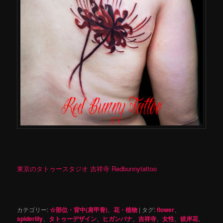
東京のタトゥースタジオ 吉祥寺 Redbunnytattoo
カテゴリー:
☆部位・背中(肩甲骨)
、
花・植物
|
タグ:
flower
、
spiderlily
、
タトゥーデザイン
、
ヒガンバナ
、
吉祥寺
、
女性
、
彼岸花
、