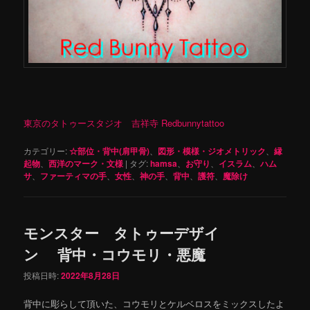
東京のタトゥースタジオ 吉祥寺 Redbunnytattoo
カテゴリー:
☆部位・背中(肩甲骨)
、
図形・模様・ジオメトリック
、
縁
起物
、
西洋のマーク・文様
|
タグ:
hamsa
、
お守り
、
イスラム
、
ハム
サ
、
ファーティマの手
、
女性
、
神の手
、
背中
、
護符
、
魔除け
モンスター タトゥーデザイ
ン 背中・コウモリ・悪魔
投稿日時:
2022年8月28日
背中に彫らして頂いた、コウモリとケルベロスをミックスしたよ