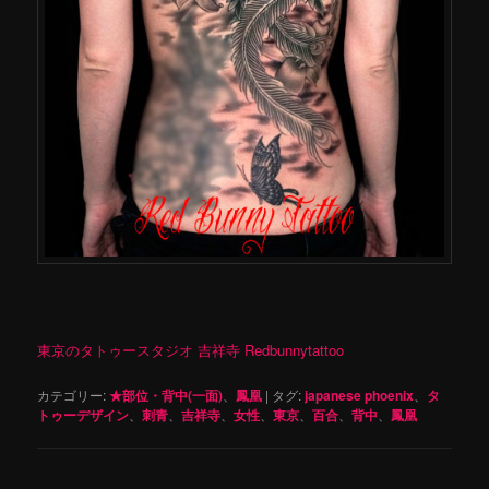
東京のタトゥースタジオ 吉祥寺 Redbunnytattoo
カテゴリー:
★部位・背中(一面)
、
鳳凰
|
タグ:
japanese phoenix
、
タ
トゥーデザイン
、
刺青
、
吉祥寺
、
女性
、
東京
、
百合
、
背中
、
鳳凰