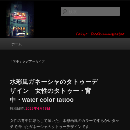
メ
サ
タトゥーデザイン・画像の紹介（和彫り・ワンポイント・girl tattoo）
イ
ブ
検
ン
コ
索
コ
ン
東京 タトゥースタジオ 吉祥寺 Red
ン
テ
テ
ン
Bunny Tattoo タトゥーデザイン・タ
ン
ツ
メ
ホーム
トゥー画像
ツ
へ
イ
へ
移
ン
移
動
メ
「
背中
」タグアーカイブ
動
ニ
ュ
ー
水彩風ガネーシャのタトゥーデ
ザイン 女性のタトゥー・背
中・water color tattoo
投稿日時:
2026年4月18日
女性の背中に彫らして頂いた、水彩画風のカラーで柔らかいタッ
チで描いたガネーシャのタトゥーデザインです。