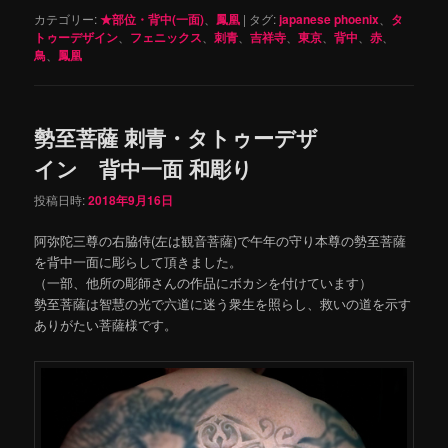
カテゴリー:
★部位・背中(一面)
、
鳳凰
|
タグ:
japanese phoenix
、
タ
トゥーデザイン
、
フェニックス
、
刺青
、
吉祥寺
、
東京
、
背中
、
赤
、
鳥
、
鳳凰
勢至菩薩 刺青・タトゥーデザ
イン 背中一面 和彫り
投稿日時:
2018年9月16日
阿弥陀三尊の右脇侍(左は観音菩薩)で午年の守り本尊の勢至菩薩
を背中一面に彫らして頂きました。
（一部、他所の彫師さんの作品にボカシを付けています）
勢至菩薩は智慧の光で六道に迷う衆生を照らし、救いの道を示す
ありがたい菩薩様です。