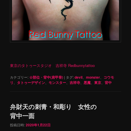
東京のタトゥースタジオ 吉祥寺 Redbunnytattoo
カテゴリー:
☆部位・背中(肩甲骨)
|
タグ:
devil
、
monster
、
コウモ
リ
、
タトゥーデザイン
、
モンスター
、
吉祥寺
、
悪魔
、
東京
、
背中
弁財天の刺青・和彫り 女性の
背中一面
投稿日時:
2020年1月22日