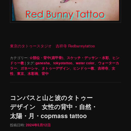
東京のタトゥースタジオ 吉祥寺 Redbunnytattoo
カテゴリー:
☆部位・背中(肩甲骨)
、
スケッチ・デッサン・水彩
、
ヒン
ドゥー教
|
タグ:
ganesha
、
tokyotattoo
、
water color
、
ウォーターカ
ラー
、
ガネーシャ
、
タトゥーデザイン
、
ヒンドゥー教
、
吉祥寺
、
女
性
、
東京
、
水彩画
、
背中
コンパスと山と波のタトゥー
デザイン 女性の背中・自然・
太陽・月・copmass tattoo
投稿日時:
2024年5月12日