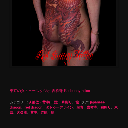
東京のタトゥースタジオ 吉祥寺 Redbunnytattoo
カテゴリー:
★部位・背中(一面)
、
和彫り
、
龍
|
タグ:
japanese
dragon
、
red dragon
、
タトゥーデザイン
、
刺青
、
吉祥寺
、
和彫り
、
東
京
、
火炎龍
、
背中
、
赤龍
、
龍