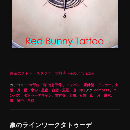
東京のタトゥースタジオ 吉祥寺 Redbunnytattoo
カテゴリー:
☆部位・背中(肩甲骨)
、
コンパス・羅針盤・アンカー
、
太
陽・月・星・宇宙・星座
、
自然・風景・山・海
|
タグ:
compass
、
コ
ンパス
、
タトゥーデザイン
、
吉祥寺
、
太陽
、
女性
、
山
、
月
、
東京
、
海
、
背中
、
自然
象のラインワークタトゥーデ