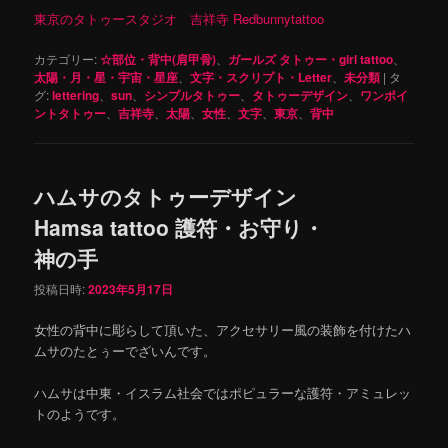
東京のタトゥースタジオ 吉祥寺 Redbunnytattoo
カテゴリー:
☆部位・背中(肩甲骨)
、
ガールズ タトゥー・girl tattoo
、
太陽・月・星・宇宙・星座
、
文字・スクリプト・Letter
、
未分類
|
タ
グ:
lettering
、
sun
、
シンプルタトゥー
、
タトゥーデザイン
、
ワンポイ
ントタトゥー
、
吉祥寺
、
太陽
、
女性
、
文字
、
東京
、
背中
ハムサのタトゥーデザイン
Hamsa tattoo 護符・お守り・
神の手
投稿日時:
2023年5月17日
女性の背中に彫らして頂いた、アクセサリー風の装飾を付けたハ
ムサのたとぅーでざいんです。
ハムサは中東・イスラム社会ではポピュラーな護符・アミュレッ
トのようです。