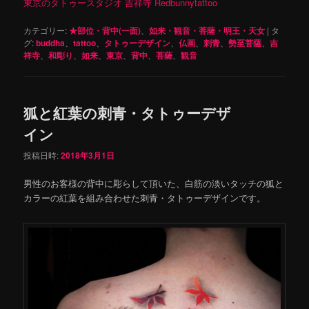
東京のタトゥースタジオ 吉祥寺 Redbunnytattoo
カテゴリー:
★部位・背中(一面)
、
如来・観音・菩薩・明王・天女
|
タ
グ:
buddha
、
tattoo
、
タトゥーデザイン
、
仏画
、
刺青
、
勢至菩薩
、
吉
祥寺
、
和彫り
、
如来
、
東京
、
背中
、
菩薩
、
観音
狐と紅葉の刺青・タトゥーデザ
イン
投稿日時:
2018年3月1日
男性のお客様の背中に彫らして頂いた、白筋の淡いタッチの狐と
カラーの紅葉を組み合わせた刺青・タトゥーデザインです。