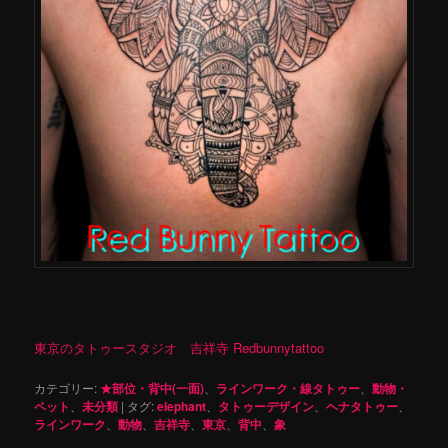
東京のタトゥースタジオ 吉祥寺 Redbunnytattoo
カテゴリー:
★部位・背中(一面)
、
ラインワーク・線タトゥー
、
動物・
ペット
、
未分類
|
タグ:
elephant
、
タトゥーデザイン
、
ヘナタトゥー
、
ラインワーク
、
動物
、
吉祥寺
、
東京
、
背中
、
象