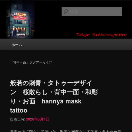
メ
サ
タトゥーデザイン・画像の紹介（和彫り・ワンポイント・girl tattoo）
イ
ブ
検
ン
コ
索
コ
ン
東京 タトゥースタジオ 吉祥寺 Red
ン
テ
テ
ン
Bunny Tattoo タトゥーデザイン・タ
ン
ツ
メ
ホーム
トゥー画像
ツ
へ
イ
へ
移
ン
移
動
メ
「
背中一面
」タグアーカイブ
動
ニ
ュ
ー
般若の刺青・タトゥーデザイ
ン 桜散らし・背中一面・和彫
り・お面 hannya mask
tattoo
投稿日時:
2026年5月7日
背中一面に彫らして頂いた、般若と桜散らしの刺青・タトゥーデ