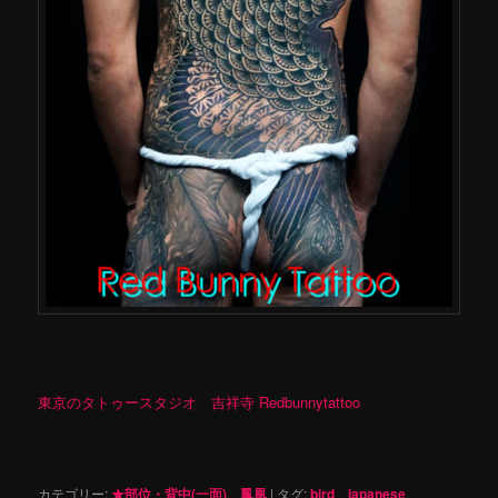
東京のタトゥースタジオ 吉祥寺 Redbunnytattoo
カテゴリー:
★部位・背中(一面)
、
鳳凰
|
タグ:
bird
、
japanese