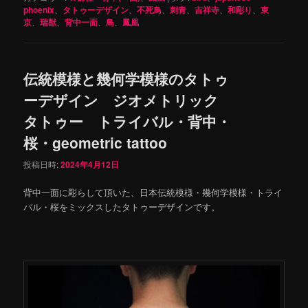
phoenix
、
タトゥーデザイン
、
不死鳥
、
刺青
、
吉祥寺
、
和彫り
、
東
京
、
瑞獣
、
背中一面
、
鳥
、
鳳凰
伝統模様と幾何学模様のタトゥ
ーデザイン ジオメトリック
タトゥー トライバル・背中・
桜・geometric tattoo
投稿日時:
2024年4月12日
背中一面に彫らして頂いた、日本伝統模様・幾何学模様・トライ
バル・桜をミックスしたタトゥーデザインです。