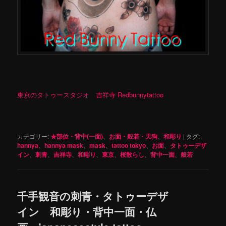
東京のタトゥースタジオ 吉祥寺 Redbunnytattoo
カテゴリー:
★部位・背中(一面)
、
お面・般若・天狗
、
和彫り
|
タグ:
hannya
、
hannya mask
、
mask
、
tattoo tokyo
、
お面
、
タトゥーデザ
イン
、
刺青
、
吉祥寺
、
和彫り
、
東京
、
桜散らし
、
背中一面
、
般若
千手観音の刺青・タトゥーデザ
イン 和彫り・背中一面・仏