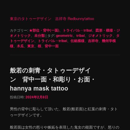
東京のタトゥーデザイン 吉祥寺 Redbunnytattoo
カテゴリー:
★部位・背中(一面)
、
トライバル・tribal
、
図形・模様・ジ
オメトリック
、
未分類
|
タグ:
geometric
、
tribal
、
ジオメトリック
、
タ
トゥーデザイン
、
トライバル・tribal
、
伝統模様
、
吉祥寺
、
幾何学模
様
、
木瓜
、
東京
、
桜
、
背中一面
般若の刺青・タトゥーデザイ
ン 背中一面・和彫り・お面・
hannya mask tattoo
投稿日時:
2024年2月8日
男性の背中に彫らして頂いた、般若(般若面)と紅葉の刺青・タト
ゥーデザインです。
般若面は女性の怒りや嫉妬を表現した鬼女の能面ですが、怒りの