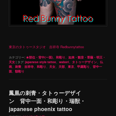
東京のタトゥースタジオ 吉祥寺 Redbunnytattoo
カテゴリー:
★部位・背中(一面)
、
和彫り
、
如来・観音・菩薩・明王・
天女
|
タグ:
japanese style tattoo
、
wabori
、
タトゥーデザイン
、
仏
画
、
刺青
、
吉祥寺
、
和彫り
、
天女
、
天部
、
東京
、
甲羅彫り
、
背中一
面
、
額彫り
鳳凰の刺青・タトゥーデザイ
ン 背中一面・和彫り・瑞獣・
japanese phoenix tattoo