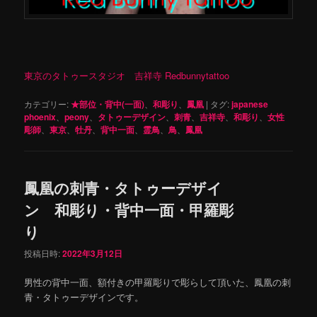
東京のタトゥースタジオ 吉祥寺 Redbunnytattoo
カテゴリー:
★部位・背中(一面)
、
和彫り
、
鳳凰
|
タグ:
japanese
phoenix
、
peony
、
タトゥーデザイン
、
刺青
、
吉祥寺
、
和彫り
、
女性
彫師
、
東京
、
牡丹
、
背中一面
、
霊鳥
、
鳥
、
鳳凰
鳳凰の刺青・タトゥーデザイ
ン 和彫り・背中一面・甲羅彫
り
投稿日時:
2022年3月12日
男性の背中一面、額付きの甲羅彫りで彫らして頂いた、鳳凰の刺
青・タトゥーデザインです。