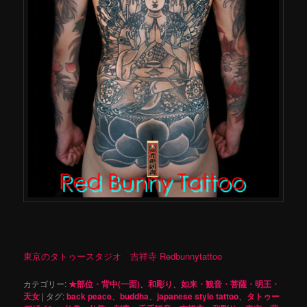
東京のタトゥースタジオ 吉祥寺 Redbunnytattoo
カテゴリー:
★部位・背中(一面)
、
和彫り
、
如来・観音・菩薩・明王・
天女
|
タグ:
back peace
、
buddha
、
japanese style tattoo
、
タトゥー