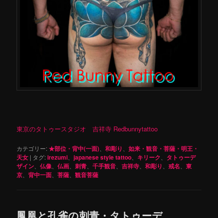
東京のタトゥースタジオ 吉祥寺 Redbunnytattoo
カテゴリー:
★部位・背中(一面)
、
和彫り
、
如来・観音・菩薩・明王・
天女
|
タグ:
irezumi
、
japanese style tattoo
、
キリーク
、
タトゥーデ
ザイン
、
仏像
、
仏画
、
刺青
、
千手観音
、
吉祥寺
、
和彫り
、
戒名
、
東
京
、
背中一面
、
菩薩
、
観音菩薩
鳳凰と孔雀の刺青・タトゥーデ