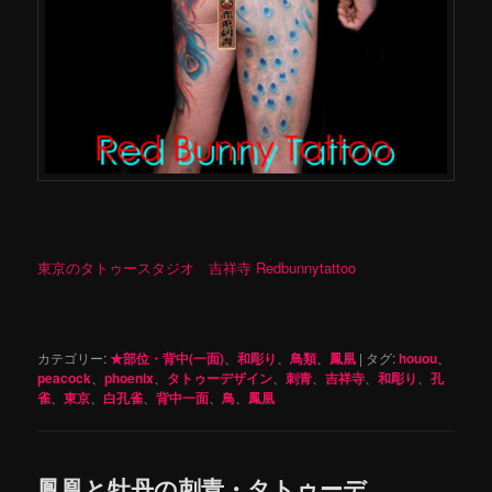
東京のタトゥースタジオ 吉祥寺 Redbunnytattoo
カテゴリー:
★部位・背中(一面)
、
和彫り
、
鳥類
、
鳳凰
|
タグ:
houou
、
peacock
、
phoenix
、
タトゥーデザイン
、
刺青
、
吉祥寺
、
和彫り
、
孔
雀
、
東京
、
白孔雀
、
背中一面
、
鳥
、
鳳凰
鳳凰と牡丹の刺青・タトゥーデ