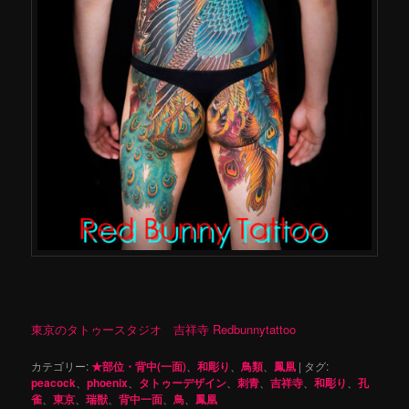
東京のタトゥースタジオ 吉祥寺 Redbunnytattoo
カテゴリー:
★部位・背中(一面)
、
和彫り
、
鳥類
、
鳳凰
|
タグ:
peacock
、
phoenix
、
タトゥーデザイン
、
刺青
、
吉祥寺
、
和彫り
、
孔
雀
、
東京
、
瑞獣
、
背中一面
、
鳥
、
鳳凰