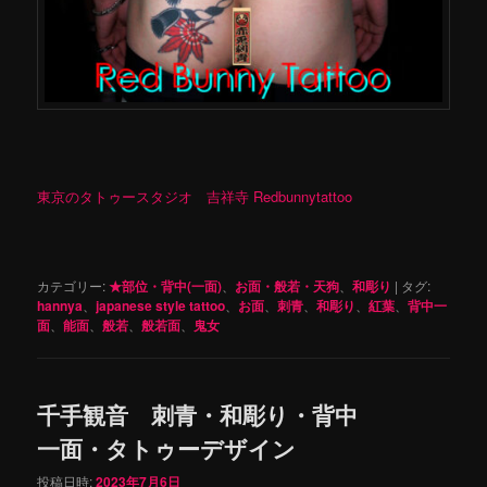
東京のタトゥースタジオ 吉祥寺 Redbunnytattoo
カテゴリー:
★部位・背中(一面)
、
お面・般若・天狗
、
和彫り
|
タグ:
hannya
、
japanese style tattoo
、
お面
、
刺青
、
和彫り
、
紅葉
、
背中一
面
、
能面
、
般若
、
般若面
、
鬼女
千手観音 刺青・和彫り・背中
一面・タトゥーデザイン
投稿日時:
2023年7月6日