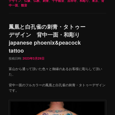
デザイン
、
仏像
、
仏教
、
刺青
、
千手観音
、
吉祥寺
、
和彫り
、
東京
、
背
中一面
、
観音
鳳凰と白孔雀の刺青・タトゥー
デザイン 背中一面・和彫り
japanese phoenix&peacock
tattoo
投稿日時:
2023年3月29日
富山から通って頂いた色々と御縁のあるお客様に彫らして頂い
た、
背中一面のフルカラーの鳳凰と白孔雀の刺青・タトゥーデザイン
です。