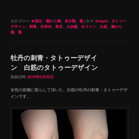
カテゴリー:
★部位・腕から胸
、
未分類
、
龍
|
タグ:
dragon
、
タトゥー
デザイン
、
刺青
、
吉祥寺
、
東京
、
火炎龍
、
白ライン
、
白筋
、
胸から
腕
、
龍
牡丹の刺青・タトゥーデザイ
ン 白筋のタトゥーデザイン
投稿日時:
2019年2月20日
女性の前腕に彫らして頂いた、白筋の牡丹の刺青・タトゥーデザ
インです。