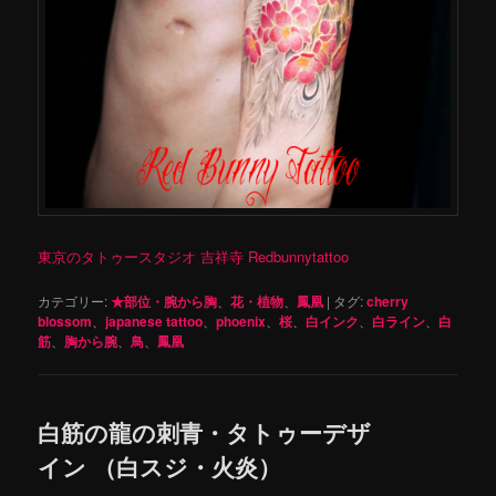
東京のタトゥースタジオ 吉祥寺 Redbunnytattoo
カテゴリー:
★部位・腕から胸
、
花・植物
、
鳳凰
|
タグ:
cherry
blossom
、
japanese tattoo
、
phoenix
、
桜
、
白インク
、
白ライン
、
白
筋
、
胸から腕
、
鳥
、
鳳凰
白筋の龍の刺青・タトゥーデザ
イン （白スジ・火炎）