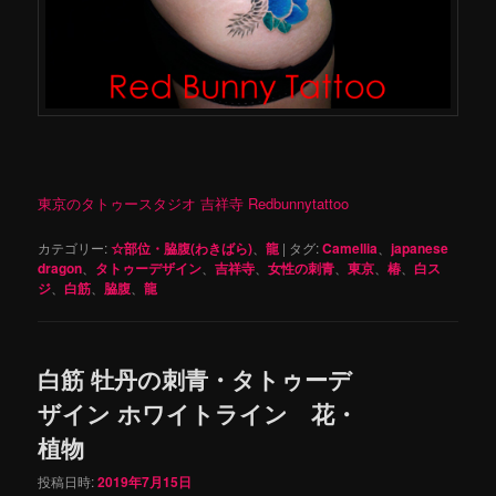
東京のタトゥースタジオ 吉祥寺 Redbunnytattoo
カテゴリー:
☆部位・脇腹(わきばら)
、
龍
|
タグ:
Camellia
、
japanese
dragon
、
タトゥーデザイン
、
吉祥寺
、
女性の刺青
、
東京
、
椿
、
白ス
ジ
、
白筋
、
脇腹
、
龍
白筋 牡丹の刺青・タトゥーデ
ザイン ホワイトライン 花・
植物
投稿日時:
2019年7月15日