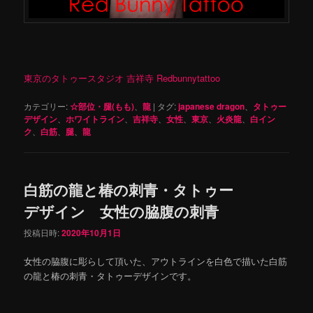
東京のタトゥースタジオ 吉祥寺 Redbunnytattoo
カテゴリー:
☆部位・腿(もも)
、
龍
|
タグ:
japanese dragon
、
タトゥー
デザイン
、
ホワイトライン
、
吉祥寺
、
女性
、
東京
、
火炎龍
、
白イン
ク
、
白筋
、
腿
、
龍
白筋の龍と椿の刺青・タトゥー
デザイン 女性の脇腹の刺青
投稿日時:
2020年10月1日
女性の脇腹に彫らして頂いた、アウトラインを白色で描いた白筋
の龍と椿の刺青・タトゥーデザインです。