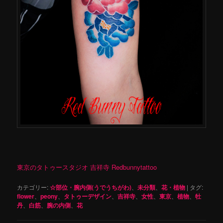
東京のタトゥースタジオ 吉祥寺 Redbunnytattoo
カテゴリー:
☆部位・腕内側(うでうちがわ)
、
未分類
、
花・植物
|
タグ:
flower
、
peony
、
タトゥーデザイン
、
吉祥寺
、
女性
、
東京
、
植物
、
牡
丹
、
白筋
、
腕の内側
、
花