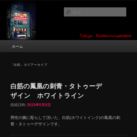
メ
サ
タトゥーデザイン・画像の紹介（和彫り・ワンポイント・girl tattoo）
イ
ブ
検
ン
コ
索
コ
ン
東京 タトゥースタジオ 吉祥寺 Red
ン
テ
テ
ン
Bunny Tattoo タトゥーデザイン・タ
ン
ツ
メ
ホーム
トゥー画像
ツ
へ
イ
へ
移
ン
移
動
メ
「
白筋
」タグアーカイブ
動
ニ
ュ
ー
白筋の鳳凰の刺青・タトゥーデ
ザイン ホワイトライン
投稿日時:
2022年5月5日
男性の腕に彫らして頂いた、白筋(ホワイトインク)の鳳凰の刺
青・タトゥーデザインです。