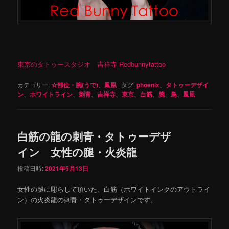
東京のタトゥースタジオ 吉祥寺 Redbunnytattoo
カテゴリー:
☆部位・腕(うで)
、
鳳凰
|
タグ:
phoenix
、
タトゥーデザイ
ン
、
ホワイトライン
、
刺青
、
吉祥寺
、
東京
、
白筋
、
腕
、
鳥
、
鳳凰
白筋の龍の刺青・タトゥーデザ
イン 女性の腿・火炎龍
投稿日時:
2021年5月13日
女性の腿に彫らして頂いた、白筋（ホワイトインクのアウトライ
ン）の火炎龍の刺青・タトゥーデザインです。