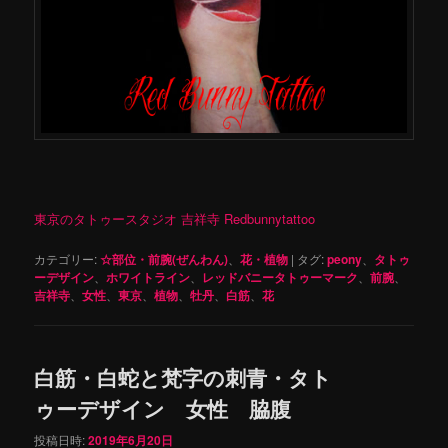
東京のタトゥースタジオ 吉祥寺 Redbunnytattoo
カテゴリー:
☆部位・前腕(ぜんわん)
、
花・植物
|
タグ:
peony
、
タトゥ
ーデザイン
、
ホワイトライン
、
レッドバニータトゥーマーク
、
前腕
、
吉祥寺
、
女性
、
東京
、
植物
、
牡丹
、
白筋
、
花
白筋・白蛇と梵字の刺青・タト
ゥーデザイン 女性 脇腹
投稿日時:
2019年6月20日