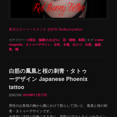
東京のタトゥースタジオ 吉祥寺 Redbunnytattoo
カテゴリー:
☆部位・脇腹(わきばら)
、
花・植物
、
鳥類
|
タグ:
crane
、
magnolia
、
タトゥーデザイン
、
女性
、
木蓮
、
白スジ
、
白筋
、
脇腹
、
鳥
、
鶴
白筋の鳳凰と桜の刺青・タトゥ
ーデザイン Japanese Phoenix
tattoo
投稿日時:
2016年11月17日
男性のお客様の胸から腕にかけて彫らして頂いた、鳳凰と桜の刺
青・タトゥーデザインです。
全体的に淡目な印象にする為に、筋彫り(アウトライン)を白イン