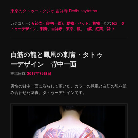
東京のタトゥースタジオ 吉祥寺 Redbunnytattoo
カテゴリー:
★部位・背中(一面)
、
動物・ペット
、
和物
|
タグ:
fox
、
タ
トゥーデザイン
、
刺青
、
吉祥寺
、
東京
、
狐
、
白筋
、
紅葉
、
背中
白筋の龍と鳳凰の刺青・タトゥ
ーデザイン 背中一面
投稿日時:
2017年7月8日
男性の背中一面に彫らして頂いた、カラーの鳳凰と白筋の龍を組
み合わせた刺青。タトゥーデザインです。