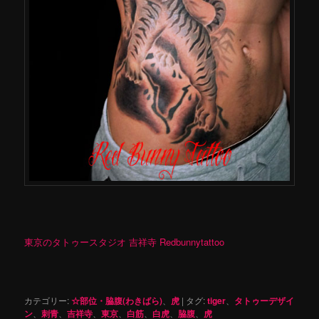
東京のタトゥースタジオ 吉祥寺 Redbunnytattoo
カテゴリー:
☆部位・脇腹(わきばら)
、
虎
|
タグ:
tiger
、
タトゥーデザイ
ン
、
刺青
、
吉祥寺
、
東京
、
白筋
、
白虎
、
脇腹
、
虎