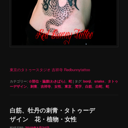
東京のタトゥースタジオ 吉祥寺 Redbunnytattoo
カテゴリー:
☆部位・脇腹(わきばら)
、
蛇
|
タグ:
bonji
、
snake
、
タトゥ
ーデザイン
、
刺青
、
吉祥寺
、
女性
、
東京
、
梵字
、
白筋
、
白蛇
、
蛇
白筋、牡丹の刺青・タトゥーデ
ザイン 花・植物・女性
投稿日時:
2019年4月24日