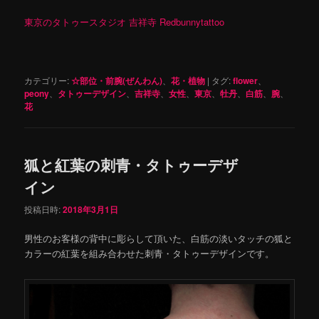
東京のタトゥースタジオ 吉祥寺 Redbunnytattoo
カテゴリー:
☆部位・前腕(ぜんわん)
、
花・植物
|
タグ:
flower
、
peony
、
タトゥーデザイン
、
吉祥寺
、
女性
、
東京
、
牡丹
、
白筋
、
腕
、
花
狐と紅葉の刺青・タトゥーデザ
イン
投稿日時:
2018年3月1日
男性のお客様の背中に彫らして頂いた、白筋の淡いタッチの狐と
カラーの紅葉を組み合わせた刺青・タトゥーデザインです。