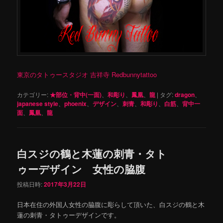
東京のタトゥースタジオ 吉祥寺 Redbunnytattoo
カテゴリー:
★部位・背中(一面)
、
和彫り
、
鳳凰
、
龍
|
タグ:
dragon
、
japanese style
、
phoenix
、
デザイン
、
刺青
、
和彫り
、
白筋
、
背中一
面
、
鳳凰
、
龍
白スジの鶴と木蓮の刺青・タト
ゥーデザイン 女性の脇腹
投稿日時:
2017年3月22日
日本在住の外国人女性の脇腹に彫らして頂いた、白スジの鶴と木
蓮の刺青・タトゥーデザインです。