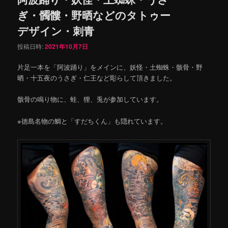
ぎ・髑髏・野晒などのタトゥー
デザイン・刺青
投稿日時:
2021年10月7日
片足一本を「阿波踊り」をメインに、妖怪・土蜘蛛・骸骨・野
晒・十五夜のうさぎ・仁王など彫らして頂きました。
骸骨の鳴り物に、蛙、狸、兎が参加しています。
※徳島名物の鯛と「すだちくん」も隠れています。