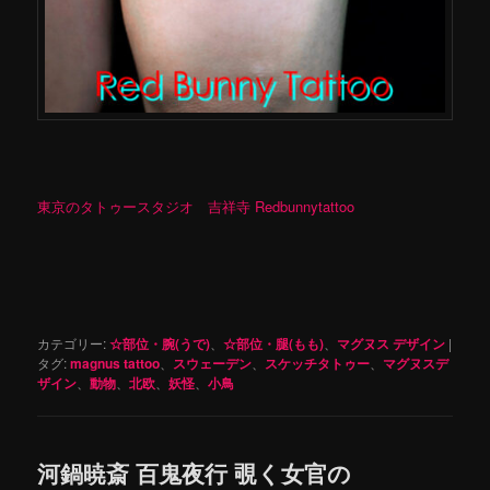
東京のタトゥースタジオ 吉祥寺 Redbunnytattoo
カテゴリー:
☆部位・腕(うで)
、
☆部位・腿(もも)
、
マグヌス デザイン
|
タグ:
magnus tattoo
、
スウェーデン
、
スケッチタトゥー
、
マグヌスデ
ザイン
、
動物
、
北欧
、
妖怪
、
小鳥
河鍋暁斎 百鬼夜行 覗く女官の