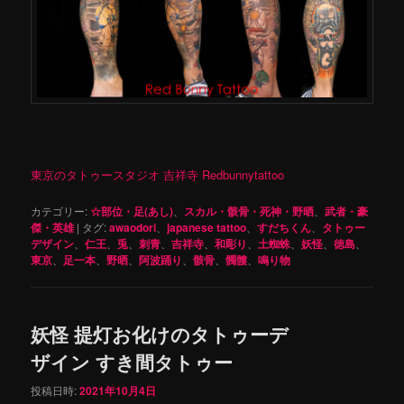
東京のタトゥースタジオ 吉祥寺 Redbunnytattoo
カテゴリー:
☆部位・足(あし)
、
スカル・骸骨・死神・野晒
、
武者・豪
傑・英雄
|
タグ:
awaodori
、
japanese tattoo
、
すだちくん
、
タトゥー
デザイン
、
仁王
、
兎
、
刺青
、
吉祥寺
、
和彫り
、
土蜘蛛
、
妖怪
、
徳島
、
東京
、
足一本
、
野晒
、
阿波踊り
、
骸骨
、
髑髏
、
鳴り物
妖怪 提灯お化けのタトゥーデ
ザイン すき間タトゥー
投稿日時:
2021年10月4日