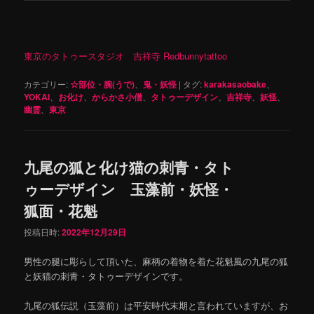
東京のタトゥースタジオ 吉祥寺 Redbunnytattoo
カテゴリー:
☆部位・腕(うで)
、
鬼・妖怪
|
タグ:
karakasaobake
、
YOKAI
、
お化け
、
からかさ小僧
、
タトゥーデザイン
、
吉祥寺
、
妖怪
、
幽霊
、
東京
九尾の狐と化け猫の刺青・タト
ゥーデザイン 玉藻前・妖怪・
狐面・花魁
投稿日時:
2022年12月29日
男性の腿に彫らして頂いた、麻柄の着物を着た花魁風の九尾の狐
と妖猫の刺青・タトゥーデザインです。
九尾の狐伝説（玉藻前）は平安時代末期と言われていますが、お