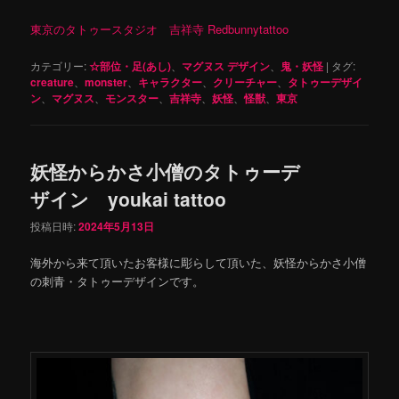
東京のタトゥースタジオ 吉祥寺 Redbunnytattoo
カテゴリー:
☆部位・足(あし)
、
マグヌス デザイン
、
鬼・妖怪
|
タグ:
creature
、
monster
、
キャラクター
、
クリーチャー
、
タトゥーデザイ
ン
、
マグヌス
、
モンスター
、
吉祥寺
、
妖怪
、
怪獣
、
東京
妖怪からかさ小僧のタトゥーデ
ザイン youkai tattoo
投稿日時:
2024年5月13日
海外から来て頂いたお客様に彫らして頂いた、妖怪からかさ小僧
の刺青・タトゥーデザインです。