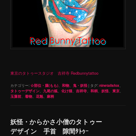
東京のタトゥースタジオ 吉祥寺 Redbunnytattoo
カテゴリー:
☆部位・腿(もも)
、
和物
、
鬼・妖怪
|
タグ:
ninetailsfox
、
タトゥーデザイン
、
九尾の狐
、
化け猫
、
吉祥寺
、
和柄
、
妖怪
、
東京
、
玉藻前
、
着物
、
花魁
、
麻柄
妖怪・からかさ小僧のタトゥー
デザイン 手首 隙間ﾀﾄｩｰ