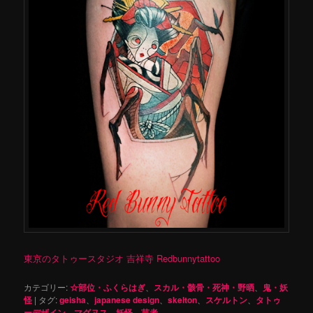
東京のタトゥースタジオ 吉祥寺 Redbunnytattoo
カテゴリー:
☆部位・ふくらはぎ
、
スカル・骸骨・死神・野晒
、
鬼・妖
怪
|
タグ:
geisha
、
japanese design
、
skelton
、
スケルトン
、
タトゥ
ーデザイン
、
マグヌス
、
妖怪
、
芸者