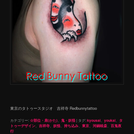
東京のタトゥースタジオ 吉祥寺 Redbunnytattoo
カテゴリー:
☆部位・肩(かた)
、
鬼・妖怪
|
タグ:
kyousai
、
youkai
、
タ
トゥーデザイン
、
吉祥寺
、
妖怪
、
持ち込み
、
東京
、
河鍋暁斎
、
百鬼夜
行