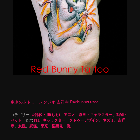
東京のタトゥースタジオ 吉祥寺 Redbunnytattoo
カテゴリー:
☆部位・腿(もも)
、
アニメ・漫画・キャラクター
、
動物・
ペット
|
タグ:
rat
、
キャラクター
、
タトゥーデザイン
、
ネズミ
、
吉祥
寺
、
女性
、
妖怪
、
東京
、
稲妻鼠
、
腿