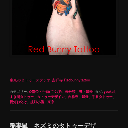
東京のタトゥースタジオ 吉祥寺 Redbunnytattoo
カテゴリー:
☆部位・手首(てくび)
、
未分類
、
鬼・妖怪
|
タグ:
youkai
、
すき間タトゥー
、
タトゥーデザイン
、
吉祥寺
、
妖怪
、
手首タトゥー
、
提灯お化け
、
提灯小僧
、
東京
稲妻鼠 ネズミのタトゥーデザ