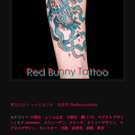
東京のタトゥースタジオ 吉祥寺 Redbunnytattoo
カテゴリー:
☆部位・ふくらはぎ
、
☆部位・腕(うで)
、
マグヌス デザイ
ン
|
タグ:
monster
、
スウェーデン
、
スケッチ
、
タトゥーデザイン
、
マ
グヌスデザイン
、
モンスター
、
北欧
、
吉祥寺
、
妖怪
、
東京