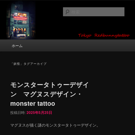
メ
サ
タトゥーデザイン・画像の紹介（和彫り・ワンポイント・girl tattoo）
イ
ブ
検
ン
コ
索
コ
ン
東京 タトゥースタジオ 吉祥寺 Red
ン
テ
テ
ン
Bunny Tattoo タトゥーデザイン・タ
ン
ツ
メ
ホーム
トゥー画像
ツ
へ
イ
へ
移
ン
移
動
メ
「
妖怪
」タグアーカイブ
動
ニ
ュ
ー
モンスタータトゥーデザイ
ン マグヌスデザイン・
monster tattoo
投稿日時:
2025年5月25日
マグヌスが描く謎のモンスタータトゥーデザイン。