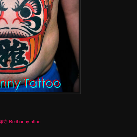
dbunnytattoo