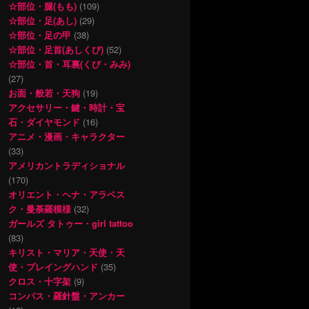
☆部位・腿(もも)
(109)
☆部位・足(あし)
(29)
☆部位・足の甲
(38)
☆部位・足首(あしくび)
(52)
☆部位・首・耳裏(くび・みみ)
(27)
お面・般若・天狗
(19)
アクセサリー・鍵・時計・宝
石・ダイヤモンド
(16)
アニメ・漫画・キャラクター
(33)
アメリカントラディショナル
(170)
オリエント・ヘナ・アラベス
ク・曼荼羅模様
(32)
ガールズ タトゥー・girl tattoo
(83)
キリスト・マリア・天使・天
使・プレイングハンド
(35)
クロス・十字架
(9)
コンパス・羅針盤・アンカー