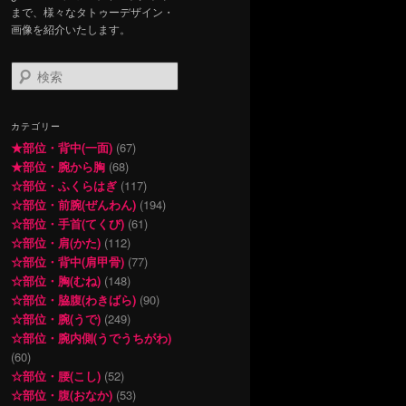
まで、様々なタトゥーデザイン・
画像を紹介いたします。
検
索
カテゴリー
★部位・背中(一面)
(67)
★部位・腕から胸
(68)
☆部位・ふくらはぎ
(117)
☆部位・前腕(ぜんわん)
(194)
☆部位・手首(てくび)
(61)
☆部位・肩(かた)
(112)
☆部位・背中(肩甲骨)
(77)
☆部位・胸(むね)
(148)
☆部位・脇腹(わきばら)
(90)
☆部位・腕(うで)
(249)
☆部位・腕内側(うでうちがわ)
(60)
☆部位・腰(こし)
(52)
☆部位・腹(おなか)
(53)