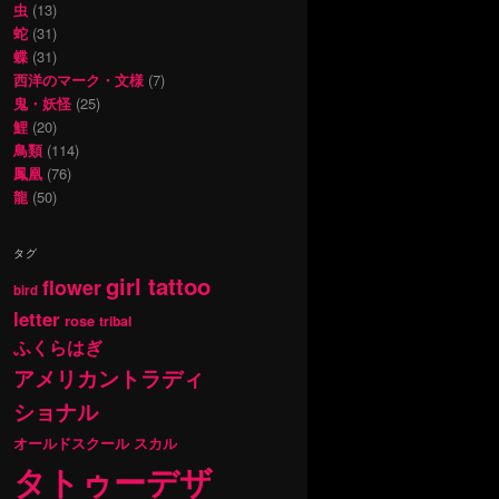
虫
(13)
蛇
(31)
蝶
(31)
西洋のマーク・文様
(7)
鬼・妖怪
(25)
鯉
(20)
鳥類
(114)
鳳凰
(76)
龍
(50)
タグ
girl tattoo
flower
bird
letter
rose
tribal
ふくらはぎ
アメリカントラディ
ショナル
オールドスクール
スカル
タトゥーデザ