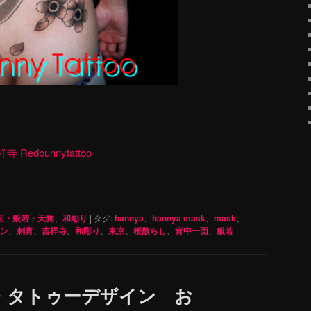
dbunnytattoo
面・般若・天狗
、
和彫り
|
タグ:
hannya
、
hannya mask
、
mask
、
ン
、
刺青
、
吉祥寺
、
和彫り
、
東京
、
桜散らし
、
背中一面
、
般若
・タトゥーデザイン お