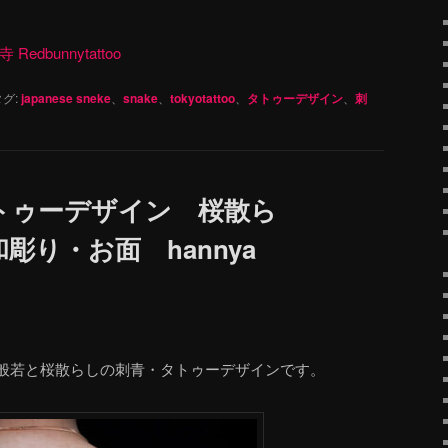
dbunnytattoo
グ:
japanese sneke
、
snake
、
tokyotattoo
、
タトゥーデザイン
、
刺
トゥーデザイン 桜散ら
彫り・お面 hannya
般若と桜散らしの刺青・タトゥーデザインです。