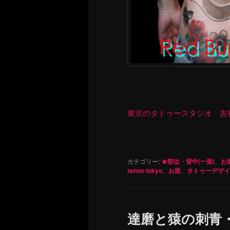
東京のタトゥースタジオ 吉祥寺 Re
カテゴリー:
★部位・背中(一面)
、
お
tattoo tokyo
、
お面
、
タトゥーデザイ
達磨と猿の刺青