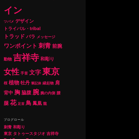
イン
デザイン
ツバメ
トライバル・tribal
トラッド
バラ
メッセージ
刺青
ワンポイント
前腕
吉祥寺
和彫り
動物
東京
女性
文字
手首
植物
肩
牡丹
桜
縁起物
筆記体
腕
胸
背中
脇腹
腰
腕の内側
花
鳥
腿
鳳凰
龍
足首
ブログロール
刺青 和彫り
東京 タトゥースタジオ 吉祥寺