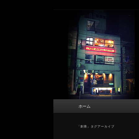
メ
サ
タトゥーデザイン・画像の紹介（和彫
イ
ブ
ン
コ
東京 タトゥース
コ
ン
Tattoo 
ン
テ
テ
ン
ン
ツ
ツ
へ
へ
移
移
動
動
メ
ホーム
イ
ン
メ
「
刺青
」タグアーカイブ
ニ