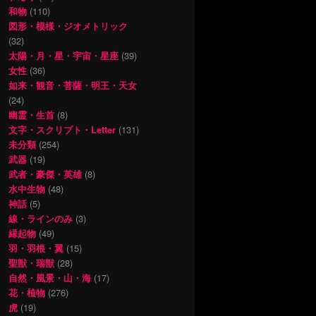
和物
(110)
図形・模様・ジオメトリック
(32)
太陽・月・星・宇宙・星座
(39)
女性
(36)
如来・観音・菩薩・明王・天女
(24)
幽霊・生首
(8)
文字・スクリプト・Letter
(131)
未分類
(254)
武器
(19)
武者・豪傑・英雄
(8)
水中生物
(48)
神話
(5)
線・ラインのみ
(3)
縁起物
(49)
羽・羽根・翼
(15)
聖獣・瑞獣
(28)
自然・風景・山・海
(17)
花・植物
(276)
虎
(19)