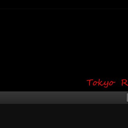
り・ワンポイント・girl tattoo）
タジオ 吉祥寺 Red Bunny
タトゥーデザイン・タトゥー画像