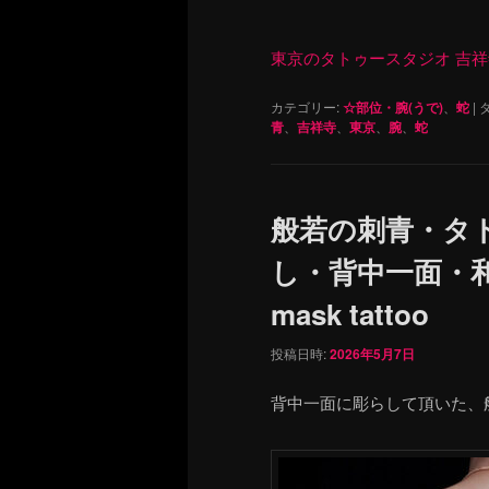
東京のタトゥースタジオ 吉祥寺 Re
カテゴリー:
☆部位・腕(うで)
、
蛇
|
タ
青
、
吉祥寺
、
東京
、
腕
、
蛇
般若の刺青・タ
し・背中一面・和
mask tattoo
投稿日時:
2026年5月7日
背中一面に彫らして頂いた、