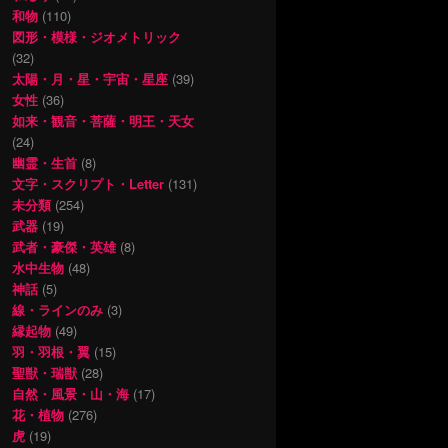
和物
(110)
図形・模様・ジオメトリック
(32)
太陽・月・星・宇宙・星座
(39)
女性
(36)
如来・観音・菩薩・明王・天女
(24)
幽霊・生首
(8)
文字・スクリプト・Letter
(131)
未分類
(254)
武器
(19)
武者・豪傑・英雄
(8)
水中生物
(48)
神話
(5)
線・ラインのみ
(3)
縁起物
(49)
羽・羽根・翼
(15)
聖獣・瑞獣
(28)
自然・風景・山・海
(17)
花・植物
(276)
虎
(19)