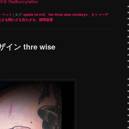
dbunnytattoo
・ペット
|
タグ:
speak no evil
、
the three wise monkeys
、
タトゥーデ
見ざる聞かざる言わざる
、
隙間産業
ン thre wise