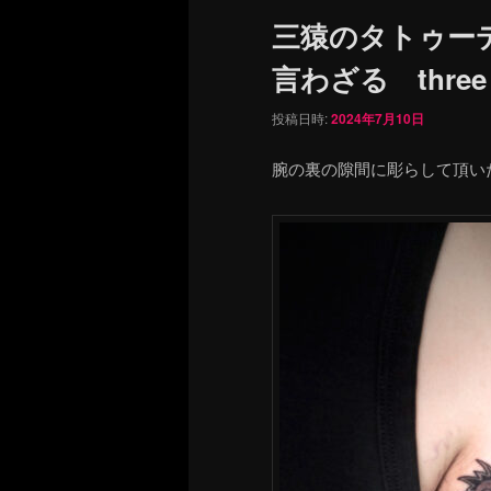
ュ
三猿のタトゥー
ー
言わざる three wi
投稿日時:
2024年7月10日
腕の裏の隙間に彫らして頂い