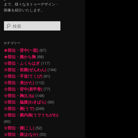
まで、様々なタトゥーデザイン・
画像を紹介いたします。
検
索
カテゴリー
★部位・背中(一面)
(67)
★部位・腕から胸
(68)
☆部位・ふくらはぎ
(117)
☆部位・前腕(ぜんわん)
(194)
☆部位・手首(てくび)
(61)
☆部位・肩(かた)
(112)
☆部位・背中(肩甲骨)
(77)
☆部位・胸(むね)
(148)
☆部位・脇腹(わきばら)
(90)
☆部位・腕(うで)
(249)
☆部位・腕内側(うでうちがわ)
(60)
☆部位・腰(こし)
(52)
☆部位・腹(おなか)
(53)