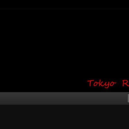
り・ワンポイント・girl tattoo）
タジオ 吉祥寺 Red Bunny
タトゥーデザイン・タトゥー画像