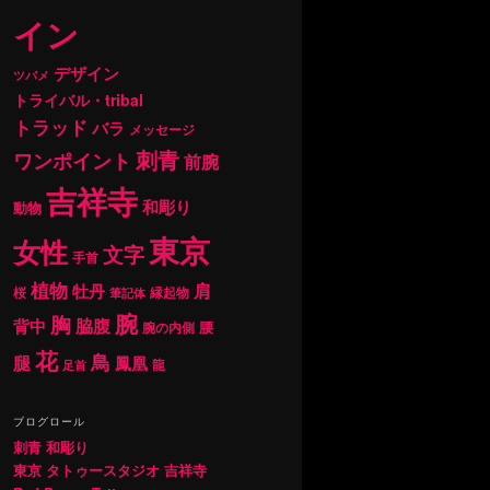
イン
デザイン
ツバメ
トライバル・tribal
トラッド
バラ
メッセージ
刺青
ワンポイント
前腕
吉祥寺
和彫り
動物
東京
女性
文字
手首
植物
肩
牡丹
桜
縁起物
筆記体
腕
胸
背中
脇腹
腰
腕の内側
花
鳥
腿
鳳凰
龍
足首
ブログロール
刺青 和彫り
東京 タトゥースタジオ 吉祥寺