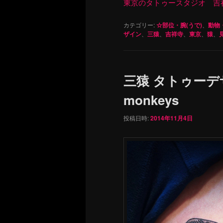
東京のタトゥースタジオ 吉祥寺 Re
カテゴリー:
☆部位・腕(うで)
、
動物
ザイン
、
三猿
、
吉祥寺
、
東京
、
猿
、
三猿 タトゥーデザイ
monkeys
投稿日時:
2014年11月4日