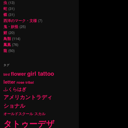
虫
(13)
蛇
(31)
蝶
(31)
西洋のマーク・文様
(7)
鬼・妖怪
(25)
鯉
(20)
鳥類
(114)
鳳凰
(76)
龍
(50)
タグ
girl tattoo
flower
bird
letter
rose
tribal
ふくらはぎ
アメリカントラディ
ショナル
オールドスクール
スカル
タトゥーデザ