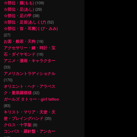
☆部位・腿(もも)
(109)
☆部位・足(あし)
(29)
☆部位・足の甲
(38)
☆部位・足首(あしくび)
(52)
☆部位・首・耳裏(くび・みみ)
(27)
お面・般若・天狗
(19)
アクセサリー・鍵・時計・宝
石・ダイヤモンド
(16)
アニメ・漫画・キャラクター
(33)
アメリカントラディショナル
(170)
オリエント・ヘナ・アラベス
ク・曼荼羅模様
(32)
ガールズ タトゥー・girl tattoo
(83)
キリスト・マリア・天使・天
使・プレイングハンド
(35)
クロス・十字架
(9)
コンパス・羅針盤・アンカー