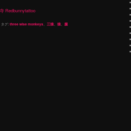
dbunnytattoo
|
タグ:
three wise monkeys
、
三猿
、
猿
、
腿