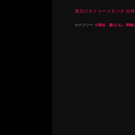
東京のタトゥースタジオ 吉祥寺 Re
カテゴリー:
☆部位・腿(もも)
、
和物