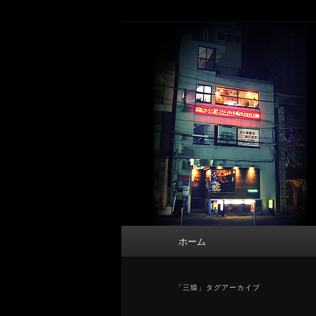
メ
サ
タトゥーデザイン・画像の紹介（和彫
イ
ブ
ン
コ
東京 タトゥース
コ
ン
Tattoo 
ン
テ
テ
ン
ン
ツ
ツ
へ
へ
移
移
動
動
メ
ホーム
イ
ン
メ
「
三猿
」タグアーカイブ
ニ