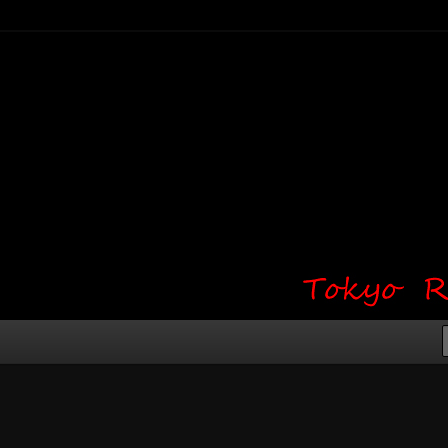
り・ワンポイント・girl tattoo）
タジオ 吉祥寺 Red Bunny
タトゥーデザイン・タトゥー画像