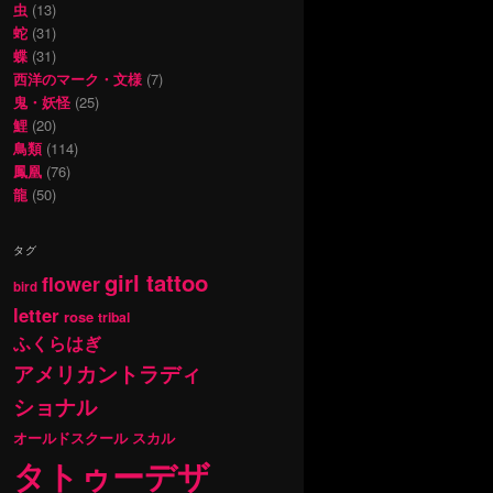
虫
(13)
蛇
(31)
蝶
(31)
西洋のマーク・文様
(7)
鬼・妖怪
(25)
鯉
(20)
鳥類
(114)
鳳凰
(76)
龍
(50)
タグ
girl tattoo
flower
bird
letter
rose
tribal
ふくらはぎ
アメリカントラディ
ショナル
オールドスクール
スカル
タトゥーデザ