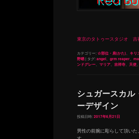
東京のタトゥースタジオ 吉祥寺 Re
カテゴリー:
☆部位・肩(かた)
、
キリ
野晒
|
タグ:
angel
、
grm reaper
、
ma
ンドグレー
、
マリア
、
吉祥寺
、
天使
シュガースカル
ーデザイン
投稿日時:
2017年6月21日
男性の前腕に彫らして頂いた
す。