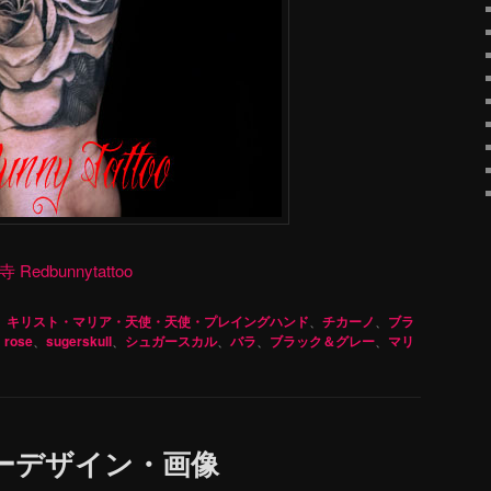
dbunnytattoo
、
キリスト・マリア・天使・天使・プレイングハンド
、
チカーノ
、
ブラ
、
rose
、
sugerskull
、
シュガースカル
、
バラ
、
ブラック＆グレー
、
マリ
ーデザイン・画像