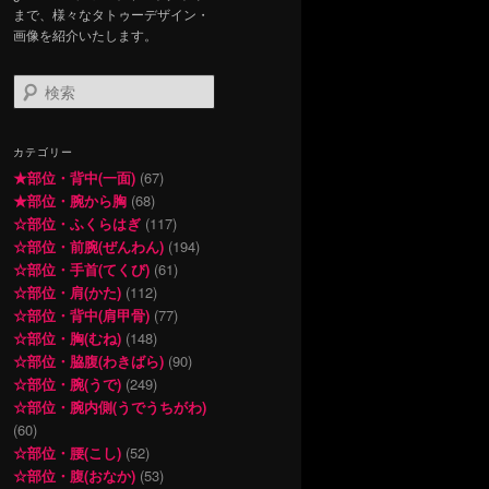
まで、様々なタトゥーデザイン・
画像を紹介いたします。
検
索
カテゴリー
★部位・背中(一面)
(67)
★部位・腕から胸
(68)
☆部位・ふくらはぎ
(117)
☆部位・前腕(ぜんわん)
(194)
☆部位・手首(てくび)
(61)
☆部位・肩(かた)
(112)
☆部位・背中(肩甲骨)
(77)
☆部位・胸(むね)
(148)
☆部位・脇腹(わきばら)
(90)
☆部位・腕(うで)
(249)
☆部位・腕内側(うでうちがわ)
(60)
☆部位・腰(こし)
(52)
☆部位・腹(おなか)
(53)