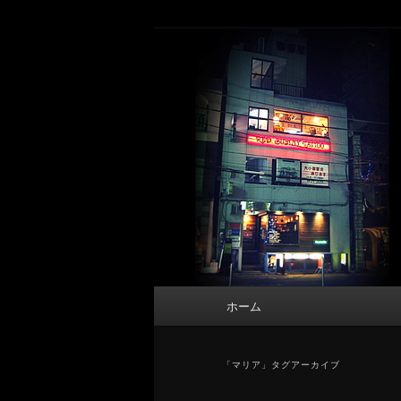
メ
サ
タトゥーデザイン・画像の紹介（和彫
イ
ブ
ン
コ
東京 タトゥース
コ
ン
Tattoo 
ン
テ
テ
ン
ン
ツ
ツ
へ
へ
移
移
動
動
メ
ホーム
イ
ン
メ
「
マリア
」タグアーカイブ
ニ