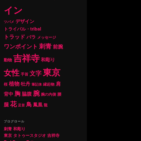
イン
デザイン
ツバメ
トライバル・tribal
トラッド
バラ
メッセージ
刺青
ワンポイント
前腕
吉祥寺
和彫り
動物
東京
女性
文字
手首
植物
肩
牡丹
桜
縁起物
筆記体
腕
胸
背中
脇腹
腰
腕の内側
花
鳥
腿
鳳凰
龍
足首
ブログロール
刺青 和彫り
東京 タトゥースタジオ 吉祥寺