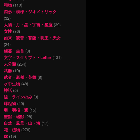
和物
(110)
図形・模様・ジオメトリック
(32)
太陽・月・星・宇宙・星座
(39)
女性
(36)
如来・観音・菩薩・明王・天女
(24)
幽霊・生首
(8)
文字・スクリプト・Letter
(131)
未分類
(254)
武器
(19)
武者・豪傑・英雄
(8)
水中生物
(48)
神話
(5)
線・ラインのみ
(3)
縁起物
(49)
羽・羽根・翼
(15)
聖獣・瑞獣
(28)
自然・風景・山・海
(17)
花・植物
(276)
虎
(19)