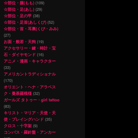
☆部位・腿(もも)
(109)
☆部位・足(あし)
(29)
☆部位・足の甲
(38)
☆部位・足首(あしくび)
(52)
☆部位・首・耳裏(くび・みみ)
(27)
お面・般若・天狗
(19)
アクセサリー・鍵・時計・宝
石・ダイヤモンド
(16)
アニメ・漫画・キャラクター
(33)
アメリカントラディショナル
(170)
オリエント・ヘナ・アラベス
ク・曼荼羅模様
(32)
ガールズ タトゥー・girl tattoo
(83)
キリスト・マリア・天使・天
使・プレイングハンド
(35)
クロス・十字架
(9)
コンパス・羅針盤・アンカー