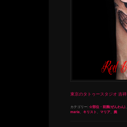
東京のタトゥースタジオ 吉祥寺 Re
カテゴリー:
☆部位・前腕(ぜんわん)
maria
、
キリスト
、
マリア
、
腕