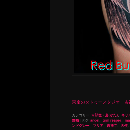
東京のタトゥースタジオ 吉祥寺 Re
カテゴリー:
☆部位・肩(かた)
、
キリ
野晒
|
タグ:
angel
、
grm reaper
、
ma
ンドグレー
、
マリア
、
吉祥寺
、
天使