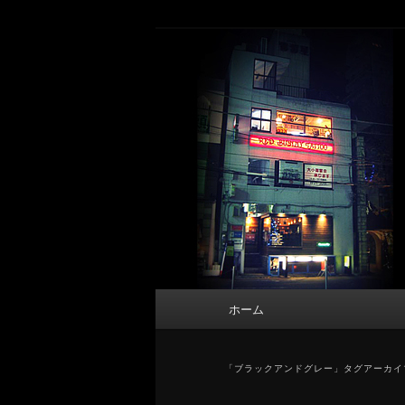
メ
サ
タトゥーデザイン・画像の紹介（和彫
イ
ブ
ン
コ
東京 タトゥース
コ
ン
Tattoo 
ン
テ
テ
ン
ン
ツ
ツ
へ
へ
移
移
動
動
メ
ホーム
イ
ン
メ
「
ブラックアンドグレー
」タグアーカイ
ニ