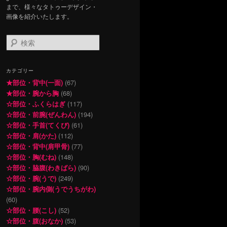
まで、様々なタトゥーデザイン・
画像を紹介いたします。
検
索
カテゴリー
★部位・背中(一面)
(67)
★部位・腕から胸
(68)
☆部位・ふくらはぎ
(117)
☆部位・前腕(ぜんわん)
(194)
☆部位・手首(てくび)
(61)
☆部位・肩(かた)
(112)
☆部位・背中(肩甲骨)
(77)
☆部位・胸(むね)
(148)
☆部位・脇腹(わきばら)
(90)
☆部位・腕(うで)
(249)
☆部位・腕内側(うでうちがわ)
(60)
☆部位・腰(こし)
(52)
☆部位・腹(おなか)
(53)