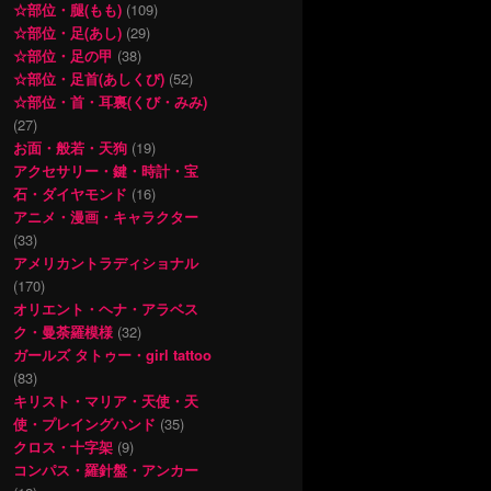
☆部位・腿(もも)
(109)
☆部位・足(あし)
(29)
☆部位・足の甲
(38)
☆部位・足首(あしくび)
(52)
☆部位・首・耳裏(くび・みみ)
(27)
お面・般若・天狗
(19)
アクセサリー・鍵・時計・宝
石・ダイヤモンド
(16)
アニメ・漫画・キャラクター
(33)
アメリカントラディショナル
(170)
オリエント・ヘナ・アラベス
ク・曼荼羅模様
(32)
ガールズ タトゥー・girl tattoo
(83)
キリスト・マリア・天使・天
使・プレイングハンド
(35)
クロス・十字架
(9)
コンパス・羅針盤・アンカー