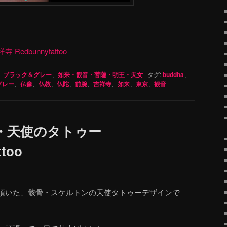
dbunnytattoo
、
ブラック＆グレー
、
如来・観音・菩薩・明王・天女
|
タグ:
buddha
、
グレー
、
仏像
、
仏教
、
仏陀
、
前腕
、
吉祥寺
、
如来
、
東京
、
観音
・天使のタトゥー
ttoo
頂いた、骸骨・スケルトンの天使タトゥーデザインで