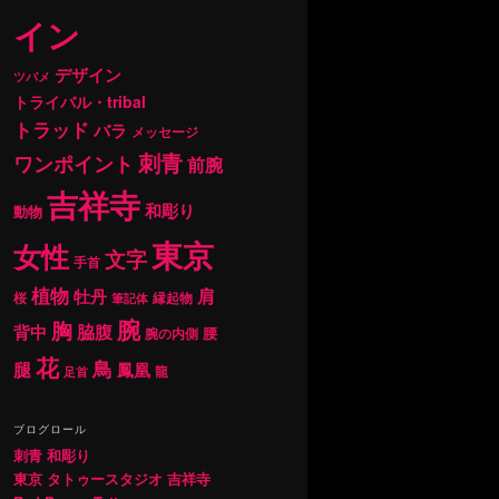
イン
デザイン
ツバメ
トライバル・tribal
トラッド
バラ
メッセージ
刺青
ワンポイント
前腕
吉祥寺
和彫り
動物
東京
女性
文字
手首
植物
肩
牡丹
桜
縁起物
筆記体
腕
胸
背中
脇腹
腰
腕の内側
花
鳥
腿
鳳凰
龍
足首
ブログロール
刺青 和彫り
東京 タトゥースタジオ 吉祥寺