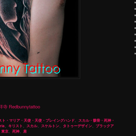
dbunnytattoo
スト・マリア・天使・天使・プレイングハンド
、
スカル・骸骨・死神・
ria
、
キリスト
、
スカル
、
スケルトン
、
タトゥーデザイン
、
ブラックア
、
東京
、
死神
、
肩