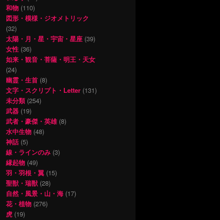
和物
(110)
図形・模様・ジオメトリック
(32)
太陽・月・星・宇宙・星座
(39)
女性
(36)
如来・観音・菩薩・明王・天女
(24)
幽霊・生首
(8)
文字・スクリプト・Letter
(131)
未分類
(254)
武器
(19)
武者・豪傑・英雄
(8)
水中生物
(48)
神話
(5)
線・ラインのみ
(3)
縁起物
(49)
羽・羽根・翼
(15)
聖獣・瑞獣
(28)
自然・風景・山・海
(17)
花・植物
(276)
虎
(19)