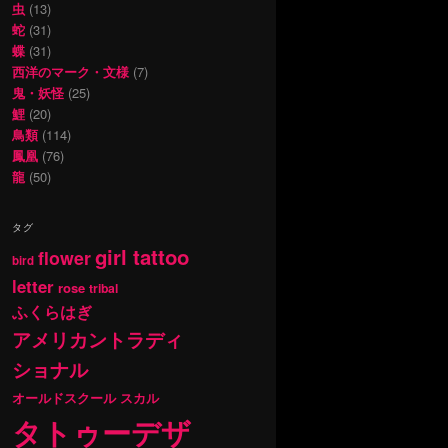
虫
(13)
蛇
(31)
蝶
(31)
西洋のマーク・文様
(7)
鬼・妖怪
(25)
鯉
(20)
鳥類
(114)
鳳凰
(76)
龍
(50)
タグ
girl tattoo
flower
bird
letter
rose
tribal
ふくらはぎ
アメリカントラディ
ショナル
オールドスクール
スカル
タトゥーデザ