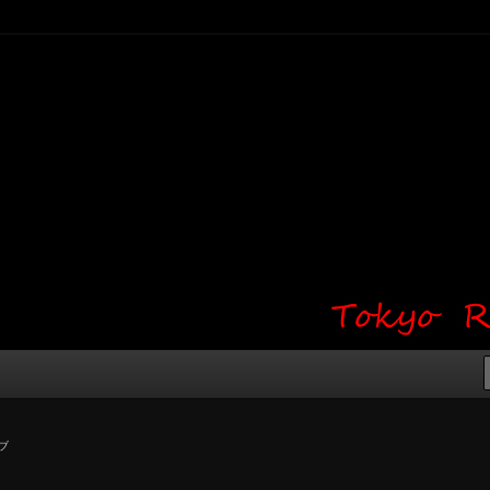
り・ワンポイント・girl tattoo）
タジオ 吉祥寺 Red Bunny
タトゥーデザイン・タトゥー画像
ブ