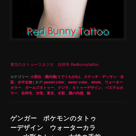
東京のタトゥースタジオ 吉祥寺 Redbunnytattoo
カテゴリー:
☆部位・腕内側(うでうちがわ)
、
スケッチ・デッサン・水
彩
、
水中生物
|
タグ:
pastel color
、
water color
、
whale
、
ウォーター
カラー
、
ガールズタトゥー
、
クジラ
、
タトゥーデザイン
、
パステルカ
ラー
、
吉祥寺
、
女性
、
東京
、
水彩
、
腕の内側
、
鯨
ゲンガー ポケモンのタトゥ
ーデザイン ウォーターカラ