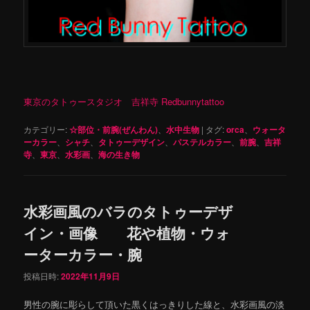
東京のタトゥースタジオ 吉祥寺 Redbunnytattoo
カテゴリー:
☆部位・前腕(ぜんわん)
、
水中生物
|
タグ:
orca
、
ウォータ
ーカラー
、
シャチ
、
タトゥーデザイン
、
パステルカラー
、
前腕
、
吉祥
寺
、
東京
、
水彩画
、
海の生き物
水彩画風のバラのタトゥーデザ
イン・画像 花や植物・ウォ
ーターカラー・腕
投稿日時:
2022年11月9日
男性の腕に彫らして頂いた黒くはっきりした線と、水彩画風の淡