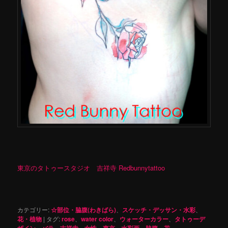
東京のタトゥースタジオ 吉祥寺 Redbunnytattoo
カテゴリー:
☆部位・脇腹(わきばら)
、
スケッチ・デッサン・水彩
、
花・植物
|
タグ:
rose
、
water color
、
ウォーターカラー
、
タトゥーデ
ザイン
、
バラ
、
吉祥寺
、
女性
、
東京
、
水彩画
、
脇腹
、
花