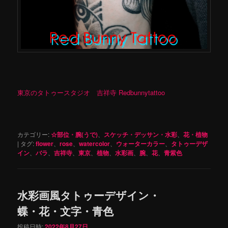
東京のタトゥースタジオ 吉祥寺 Redbunnytattoo
カテゴリー:
☆部位・腕(うで)
、
スケッチ・デッサン・水彩
、
花・植物
|
タグ:
flower
、
rose
、
watercolor
、
ウォーターカラー
、
タトゥーデザ
イン
、
バラ
、
吉祥寺
、
東京
、
植物
、
水彩画
、
腕
、
花
、
青紫色
水彩画風タトゥーデザイン・
蝶・花・文字・青色
投稿日時:
2022年8月27日