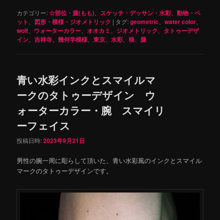
カテゴリー:
☆部位・腿(もも)
、
スケッチ・デッサン・水彩
、
動物・ペ
ット
、
図形・模様・ジオメトリック
|
タグ:
geometric
、
water color
、
wolf
、
ウォーターカラー
、
オオカミ
、
ジオメトリック
、
タトゥーデザ
イン
、
吉祥寺
、
幾何学模様
、
東京
、
水彩
、
狼
、
腿
青い水彩インクとスマイルマ
ークのタトゥーデザイン ウ
ォーターカラー・腕 スマイリ
ーフェイス
投稿日時:
2023年9月21日
男性の腕一周に彫らして頂いた、青い水彩風のインクとスマイル
マークのタトゥーデザインです。