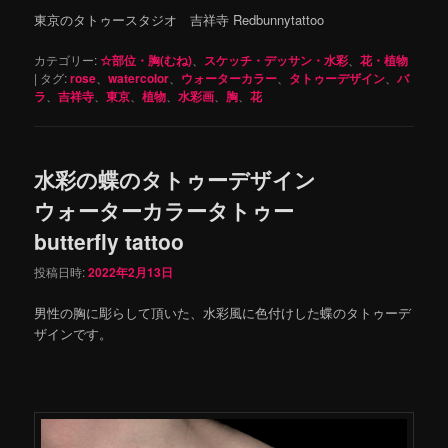
東京のタトゥースタジオ 吉祥寺 Redbunnytattoo
カテゴリー:
☆部位・胸(むね)
、
スケッチ・デッサン・水彩
、
花・植物
|
タグ:
rose
、
watercolor
、
ウォーターカラー
、
タトゥーデザイン
、
バ
ラ
、
吉祥寺
、
東京
、
植物
、
水彩画
、
胸
、
花
水彩の蝶のタトゥーデザイン
ウォーターカラータトゥー
butterfly tattoo
投稿日時:
2022年2月13日
男性の胸に彫らして頂いた、水彩風に色付けした蝶のタトゥーデ
ザインです。