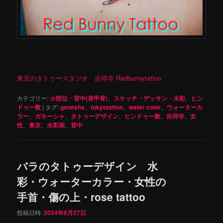
東京のタトゥースタジオ 吉祥寺 Redbunnytattoo
カテゴリー:
☆部位・背中(肩甲骨)
、
スケッチ・デッサン・水彩
、
ヒン
ドゥー教
|
タグ:
ganesha
、
tokyotattoo
、
water color
、
ウォーターカ
ラー
、
ガネーシャ
、
タトゥーデザイン
、
ヒンドゥー教
、
吉祥寺
、
女
性
、
東京
、
水彩画
、
背中
バラのタトゥーデザイン 水
彩・ウォーターカラー・女性の
手首・傷の上・rose tattoo
投稿日時:
2024年8月27日