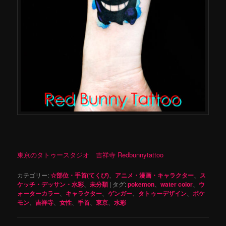
東京のタトゥースタジオ 吉祥寺 Redbunnytattoo
カテゴリー:
☆部位・手首(てくび)
、
アニメ・漫画・キャラクター
、
ス
ケッチ・デッサン・水彩
、
未分類
|
タグ:
pokemon
、
water color
、
ウ
ォーターカラー
、
キャラクター
、
ゲンガー
、
タトゥーデザイン
、
ポケ
モン
、
吉祥寺
、
女性
、
手首
、
東京
、
水彩