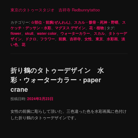
東京のタトゥースタジオ 吉祥寺 Redbunnytattoo
カテゴリー:
☆部位・前腕(ぜんわん)
、
スカル・骸骨・死神・野晒
、
ス
ケッチ・デッサン・水彩
、
マグヌス デザイン
、
花・植物
|
タグ:
flower
、
skull
、
water color
、
ウォーターカラー
、
スカル
、
タトゥーデ
ザイン
、
ドクロ
、
フラワー
、
前腕
、
吉祥寺
、
女性
、
東京
、
水彩画
、
淡
い色
、
花
折り鶴のタトゥーデザイン 水
彩・ウォーターカラー・paper
crane
投稿日時:
2024年3月23日
女性の前腕に彫らして頂いた、三色違った色を水彩画風に色付け
した折り鶴のタトゥーデザインです。