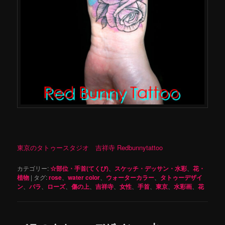
東京のタトゥースタジオ 吉祥寺 Redbunnytattoo
カテゴリー:
☆部位・手首(てくび)
、
スケッチ・デッサン・水彩
、
花・
植物
|
タグ:
rose
、
water color
、
ウォーターカラー
、
タトゥーデザイ
ン
、
バラ
、
ローズ
、
傷の上
、
吉祥寺
、
女性
、
手首
、
東京
、
水彩画
、
花