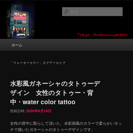
メ
サ
タトゥーデザイン・画像の紹介（和彫り・ワンポイント・girl tattoo）
イ
ブ
検
ン
コ
索
コ
ン
東京 タトゥースタジオ 吉祥寺 Red
ン
テ
テ
ン
Bunny Tattoo タトゥーデザイン・タ
ン
ツ
メ
ホーム
トゥー画像
ツ
へ
イ
へ
移
ン
移
動
メ
「
ウォーターカラー
」タグアーカイブ
動
ニ
ュ
ー
水彩風ガネーシャのタトゥーデ
ザイン 女性のタトゥー・背
中・water color tattoo
投稿日時:
2026年4月18日
女性の背中に彫らして頂いた、水彩画風のカラーで柔らかいタッ
チで描いたガネーシャのタトゥーデザインです。