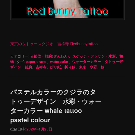
東京のタトゥースタジオ 吉祥寺 Redbunnytattoo
カテゴリー:
☆部位・前腕(ぜんわん)
、
スケッチ・デッサン・水彩
、
和
物
|
タグ:
paper crane
、
watercolor
、
ウォーターカラー
、
タトゥーデ
ザイン
、
前腕
、
吉祥寺
、
折り紙
、
折り鶴
、
東京
、
水彩
、
鶴
パステルカラーのクジラのタ
トゥーデザイン 水彩・ウォー
ターカラー whale tattoo
pastel colour
投稿日時:
2024年1月25日