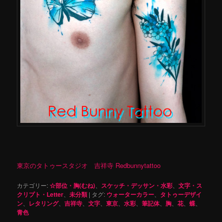
東京のタトゥースタジオ 吉祥寺 Redbunnytattoo
カテゴリー:
☆部位・胸(むね)
、
スケッチ・デッサン・水彩
、
文字・ス
クリプト・Letter
、
未分類
|
タグ:
ウォーターカラー
、
タトゥーデザイ
ン
、
レタリング
、
吉祥寺
、
文字
、
東京
、
水彩
、
筆記体
、
胸
、
花
、
蝶
、
青色