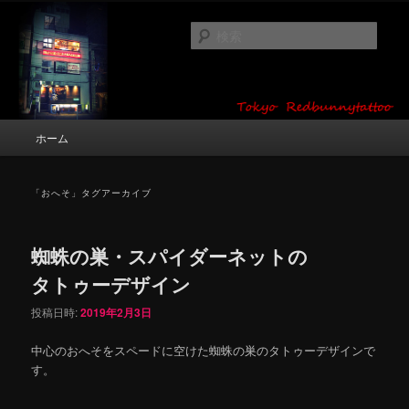
メ
サ
タトゥーデザイン・画像の紹介（和彫り・ワンポイント・girl tattoo）
イ
ブ
検
ン
コ
索
コ
ン
東京 タトゥースタジオ 吉祥寺 Red
ン
テ
テ
ン
Bunny Tattoo タトゥーデザイン・タ
ン
ツ
メ
ホーム
トゥー画像
ツ
へ
イ
へ
移
ン
移
動
メ
「
おへそ
」タグアーカイブ
動
ニ
ュ
ー
蜘蛛の巣・スパイダーネットの
タトゥーデザイン
投稿日時:
2019年2月3日
中心のおへそをスペードに空けた蜘蛛の巣のタトゥーデザインで
す。