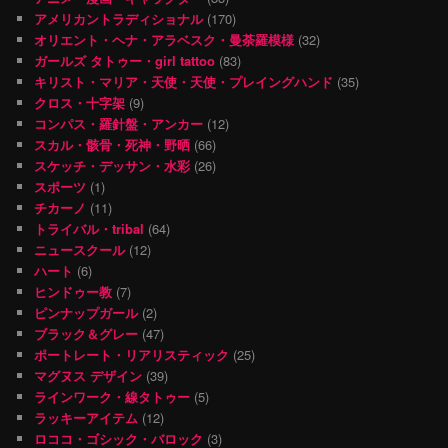
アメリカントラディショナル
(170)
オリエント・ヘナ・アラベスク・曼荼羅模様
(32)
ガールズ タトゥー・girl tattoo
(83)
キリスト・マリア・天使・天使・プレイングハンド
(35)
クロス・十字架
(9)
コンパス・羅針盤・アンカー
(12)
スカル・骸骨・死神・野晒
(66)
スケッチ・デッサン・水彩
(26)
スポーツ
(1)
チカーノ
(11)
トライバル・tribal
(64)
ニュースクール
(12)
ハート
(6)
ヒンドゥー教
(7)
ピンナップガール
(2)
ブラック＆グレー
(47)
ポートレート・リアリスティック
(25)
マグヌス デザイン
(39)
ラインワーク・線タトゥー
(5)
ラッキーアイテム
(12)
ロココ・ゴシック・バロック
(3)