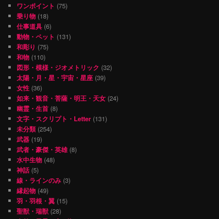
ワンポイント
(75)
乗り物
(18)
仕事道具
(6)
動物・ペット
(131)
和彫り
(75)
和物
(110)
図形・模様・ジオメトリック
(32)
太陽・月・星・宇宙・星座
(39)
女性
(36)
如来・観音・菩薩・明王・天女
(24)
幽霊・生首
(8)
文字・スクリプト・Letter
(131)
未分類
(254)
武器
(19)
武者・豪傑・英雄
(8)
水中生物
(48)
神話
(5)
線・ラインのみ
(3)
縁起物
(49)
羽・羽根・翼
(15)
聖獣・瑞獣
(28)