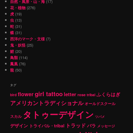
自然・風景・山・海
(17)
花・植物
(276)
虎
(19)
虫
(13)
蛇
(31)
蝶
(31)
西洋のマーク・文様
(7)
鬼・妖怪
(25)
鯉
(20)
鳥類
(114)
鳳凰
(76)
龍
(50)
タグ
girl tattoo
flower
letter
ふくらはぎ
rose
tribal
bird
アメリカントラディショナル
オールドスクール
タトゥーデザイン
スカル
ツバメ
トラッド
デザイン
バラ
トライバル・tribal
メッセージ