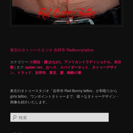
東京のタトゥースタジオ 吉祥寺 Redbunnytattoo
カテゴリー:
☆部位・腹(おなか)
、
アメリカントラディショナル
、
未分
類
|
タグ:
spider net
、
おへそ
、
スパイダーネット
、
タトゥーデザイ
ン
、
トラッド
、
吉祥寺
、
東京
、
腹
、
蜘蛛の巣
東京のタトゥースタジオ「吉祥寺 Red Bunny tattoo」が和彫りから
girls tattoo、ワンポイントタトゥーまで、様々なタトゥーデザイン・
画像を紹介いたします。
検
索