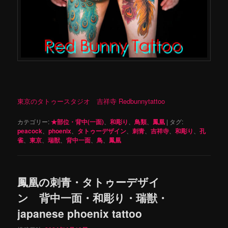
東京のタトゥースタジオ 吉祥寺 Redbunnytattoo
カテゴリー:
★部位・背中(一面)
、
和彫り
、
鳥類
、
鳳凰
|
タグ:
peacock
、
phoenix
、
タトゥーデザイン
、
刺青
、
吉祥寺
、
和彫り
、
孔
雀
、
東京
、
瑞獣
、
背中一面
、
鳥
、
鳳凰
鳳凰の刺青・タトゥーデザイ
ン 背中一面・和彫り・瑞獣・
japanese phoenix tattoo