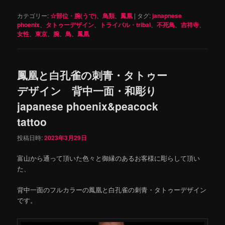
カテゴリー:
☆部位・腕(うで)
、
鳥類
、
鳳凰
|
タグ:
janapnese
phoenix
、
タトゥーデザイン
、
トライバル・tribal
、
不死鳥
、
吉祥寺
、
女性
、
東京
、
腕
、
鳥
、
鳳凰
鳳凰と白孔雀の刺青・タトゥー
デザイン 背中一面・和彫り
japanese phoenix&peacock
tattoo
投稿日時:
2023年3月29日
富山から通って頂いた色々と御縁のあるお客様に彫らして頂い
た、
背中一面のフルカラーの鳳凰と白孔雀の刺青・タトゥーデザイン
です。