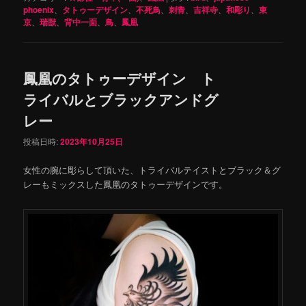
phoenix
、
タトゥーデザイン
、
不死鳥
、
刺青
、
吉祥寺
、
和彫り
、
東
京
、
瑞獣
、
背中一面
、
鳥
、
鳳凰
鳳凰のタトゥーデザイン ト
ライバルとブラックアンドグ
レー
投稿日時:
2023年10月25日
女性の腕に彫らして頂いた、トライバルテイストとブラック＆グ
レーもミックスした鳳凰のタトゥーデザインです。