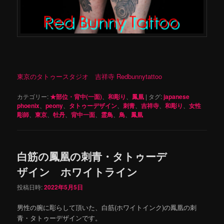
東京のタトゥースタジオ 吉祥寺 Redbunnytattoo
カテゴリー:
★部位・背中(一面)
、
和彫り
、
鳳凰
|
タグ:
japanese
phoenix
、
peony
、
タトゥーデザイン
、
刺青
、
吉祥寺
、
和彫り
、
女性
彫師
、
東京
、
牡丹
、
背中一面
、
霊鳥
、
鳥
、
鳳凰
白筋の鳳凰の刺青・タトゥーデ
ザイン ホワイトライン
投稿日時:
2022年5月5日
男性の腕に彫らして頂いた、白筋(ホワイトインク)の鳳凰の刺
青・タトゥーデザインです。