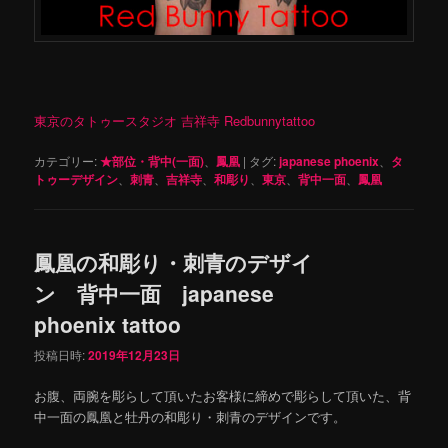
東京のタトゥースタジオ 吉祥寺 Redbunnytattoo
カテゴリー:
★部位・背中(一面)
、
鳳凰
|
タグ:
japanese phoenix
、
タ
トゥーデザイン
、
刺青
、
吉祥寺
、
和彫り
、
東京
、
背中一面
、
鳳凰
鳳凰の和彫り・刺青のデザイ
ン 背中一面 japanese
phoenix tattoo
投稿日時:
2019年12月23日
お腹、両腕を彫らして頂いたお客様に締めで彫らして頂いた、背
中一面の鳳凰と牡丹の和彫り・刺青のデザインです。