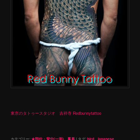
東京のタトゥースタジオ 吉祥寺 Redbunnytattoo
カテゴリー:
★部位・背中(一面)
、
鳳凰
|
タグ:
bird
、
japanese