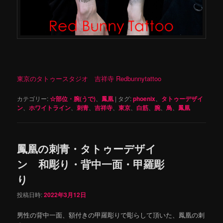
東京のタトゥースタジオ 吉祥寺 Redbunnytattoo
カテゴリー:
☆部位・腕(うで)
、
鳳凰
|
タグ:
phoenix
、
タトゥーデザイ
ン
、
ホワイトライン
、
刺青
、
吉祥寺
、
東京
、
白筋
、
腕
、
鳥
、
鳳凰
鳳凰の刺青・タトゥーデザイ
ン 和彫り・背中一面・甲羅彫
り
投稿日時:
2022年3月12日
男性の背中一面、額付きの甲羅彫りで彫らして頂いた、鳳凰の刺