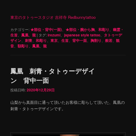
東京のタトゥースタジオ 吉祥寺 Redbunnytattoo
カテゴリー:
★部位・背中(一面)
、
★部位・腕から胸
、
和彫り
、
幽霊・
生首
、
鳳凰
、
龍
|
タグ:
irezumi
、
japanese style tattoo
、
タトゥーデ
ザイン
、
刺青
、
和彫り
、
東京
、
生首
、
背中一面
、
胸割り
、
般若
、
観
音
、
額彫り
、
鳳凰
、
龍
鳳凰 刺青・タトゥーデザイ
ン 背中一面
投稿日時:
2020年12月29日
山梨から真面目に通って頂いたお客様に彫らして頂いた、鳳凰の
刺青・タトゥーデザインです。