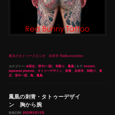
東京のタトゥースタジオ 吉祥寺 Redbunnytattoo
カテゴリー:
★部位・背中(一面)
、
和彫り
、
鳳凰
|
タグ:
irezumi
、
japanese phoenix
、
タトゥーデザイン
、
刺青
、
吉祥寺
、
和彫り
、
東
京
、
背中一面
、
鳥
、
鳳凰
鳳凰の刺青・タトゥーデザイ
ン 胸から腕
投稿日時:
2022年3月12日