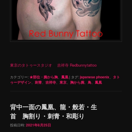
東京のタトゥースタジオ 吉祥寺 Redbunnytattoo
カテゴリー:
★部位・腕から胸
、
鳳凰
|
タグ:
japanese phoenix
、
タト
ゥーデザイン
、
刺青
、
吉祥寺
、
東京
、
胸から腕
、
鳥
、
鳳凰
背中一面の鳳凰、龍・般若・生
首 胸割り・刺青・和彫り
投稿日時:
2021年8月25日