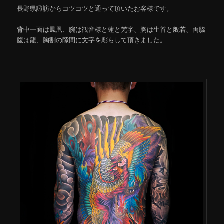
長野県諏訪からコツコツと通って頂いたお客様です。
背中一面は鳳凰、腕は観音様と蓮と梵字、胸は生首と般若、両脇
腹は龍、胸割の隙間に文字を彫らして頂きました。