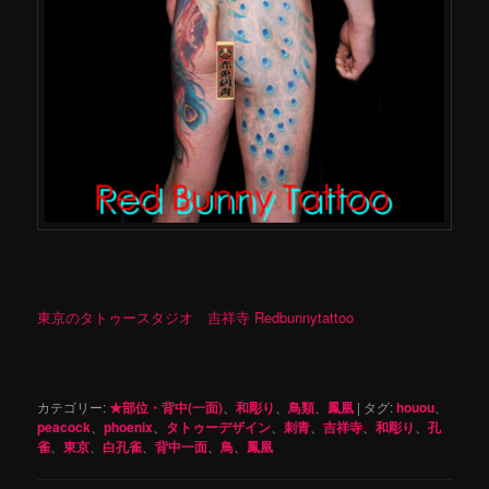
東京のタトゥースタジオ 吉祥寺 Redbunnytattoo
カテゴリー:
★部位・背中(一面)
、
和彫り
、
鳥類
、
鳳凰
|
タグ:
houou
、
peacock
、
phoenix
、
タトゥーデザイン
、
刺青
、
吉祥寺
、
和彫り
、
孔
雀
、
東京
、
白孔雀
、
背中一面
、
鳥
、
鳳凰