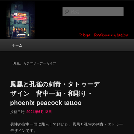
メ
サ
タトゥーデザイン・画像の紹介（和彫り・ワンポイント・girl tattoo）
イ
ブ
検
ン
コ
索
コ
ン
東京 タトゥースタジオ 吉祥寺 Red
ン
テ
テ
ン
Bunny Tattoo タトゥーデザイン・タ
ン
ツ
メ
ホーム
トゥー画像
ツ
へ
イ
へ
移
ン
移
動
メ
「
鳳凰
」カテゴリーアーカイブ
動
ニ
ュ
ー
鳳凰と孔雀の刺青・タトゥーデ
ザイン 背中一面・和彫り・
phoenix peacock tattoo
投稿日時:
2024年6月12日
男性の背中一面に彫らして頂いた、鳳凰と孔雀の刺青・タトゥー
デザインです。