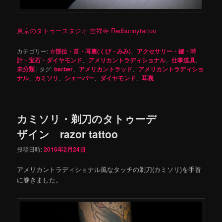
東京のタトゥースタジオ 吉祥寺 Redbunnytattoo
カテゴリー:
☆部位・首・耳裏(くび・みみ)
、
アクセサリー・鍵・時
計・宝石・ダイヤモンド
、
アメリカントラディショナル
、
仕事道具
、
未分類
|
タグ:
barber
、
アメリカントラッド
、
アメリカントラディショ
ナル
、
カミソリ
、
シェーバー
、
ダイヤモンド
、
耳裏
カミソリ・剃刀のタトゥーデ
ザイン razor tattoo
投稿日時:
2016年2月24日
アメリカントラディショナル風なタッチの剃刀(カミソリ)を手首
に巻きました。