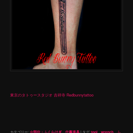
東京のタトゥースタジオ 吉祥寺 Redbunnytattoo
カテゴリー:
☆部位・ふくらはぎ
、
仕事道具
|
タグ:
tool
、
wrench
、
ふ