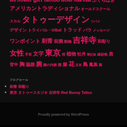
rose
tribal
bird
アメリカントラディショナル
オールドスクール
タトゥーデザイン
スカル
ツバメ
トラッド
デザイン
バラ
トライバル・tribal
メッセージ
吉祥寺
刺青
ワンポイント
前腕
和彫り
動物
東京
女性
文字
植物
肩
牡丹
手首
桜
縁起物
筆記体
腕
花
胸
鳥
腿
背中
脇腹
鳳凰
腰
龍
腕の内側
足首
ブログロール
刺青 和彫り
東京 タトゥースタジオ 吉祥寺 Red Bunny Tattoo
Proudly powered by WordPress