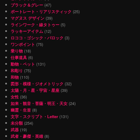
ブラック＆グレー
(47)
ポートレート・リアリスティック
(25)
マグヌス デザイン
(39)
ラインワーク・線タトゥー
(5)
ラッキーアイテム
(12)
ロココ・ゴシック・バロック
(3)
ワンポイント
(75)
乗り物
(18)
仕事道具
(6)
動物・ペット
(131)
和彫り
(75)
和物
(110)
図形・模様・ジオメトリック
(32)
太陽・月・星・宇宙・星座
(39)
女性
(36)
如来・観音・菩薩・明王・天女
(24)
幽霊・生首
(8)
文字・スクリプト・Letter
(131)
未分類
(254)
武器
(19)
武者・豪傑・英雄
(8)