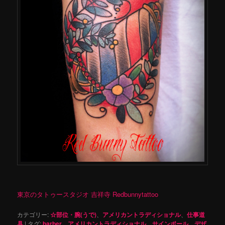
東京のタトゥースタジオ 吉祥寺 Redbunnytattoo
カテゴリー:
☆部位・腕(うで)
、
アメリカントラディショナル
、
仕事道
具
|
タグ:
barber
、
アメリカントラディショナル
、
サインポール
、
デザ