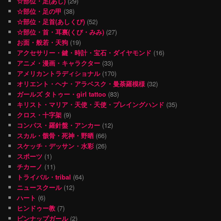
☆部位・足(あし)
(29)
☆部位・足の甲
(38)
☆部位・足首(あしくび)
(52)
☆部位・首・耳裏(くび・みみ)
(27)
お面・般若・天狗
(19)
アクセサリー・鍵・時計・宝石・ダイヤモンド
(16)
アニメ・漫画・キャラクター
(33)
アメリカントラディショナル
(170)
オリエント・ヘナ・アラベスク・曼荼羅模様
(32)
ガールズ タトゥー・girl tattoo
(83)
キリスト・マリア・天使・天使・プレイングハンド
(35)
クロス・十字架
(9)
コンパス・羅針盤・アンカー
(12)
スカル・骸骨・死神・野晒
(66)
スケッチ・デッサン・水彩
(26)
スポーツ
(1)
チカーノ
(11)
トライバル・tribal
(64)
ニュースクール
(12)
ハート
(6)
ヒンドゥー教
(7)
ピンナップガール
(2)