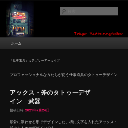
メ
サ
タトゥーデザイン・画像の紹介（和彫り・ワンポイント・girl tattoo）
イ
ブ
検
ン
コ
索
コ
ン
東京 タトゥースタジオ 吉祥寺 Red
ン
テ
テ
ン
Bunny Tattoo タトゥーデザイン・タ
ン
ツ
メ
ホーム
トゥー画像
ツ
へ
イ
へ
移
ン
移
動
メ
「
仕事道具
」カテゴリーアーカイブ
動
ニ
ュ
プロフェッショナルな方たちが使う仕事道具のタトゥーデザイン
ー
アックス・斧のタトゥーデザ
イン 武器
投稿日時:
2021年7月24日
鎖骨に添わせる形でデザインした、柄に文字を入れたアックス・
斧のタトゥーデザインです。