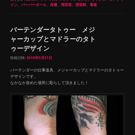
イン
、
バーバーポール
、
床屋
、
理容室
、
理容師
、
看板
バーテンダータトゥー メジ
ャーカップとマドラーのタト
ゥーデザイン
投稿日時:
2016年3月21日
バーテンダーの仕事道具、メジャーカップとマドラーのタトゥー
デザインです。
なかなか攻めた場所に彫らして頂きました！