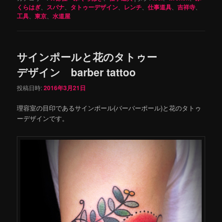
くらはぎ
、
スパナ
、
タトゥーデザイン
、
レンチ
、
仕事道具
、
吉祥寺
、
工具
、
東京
、
水道屋
サインポールと花のタトゥー
デザイン barber tattoo
投稿日時:
2016年3月21日
理容室の目印であるサインポール(バーバーポール)と花のタトゥ
ーデザインです。