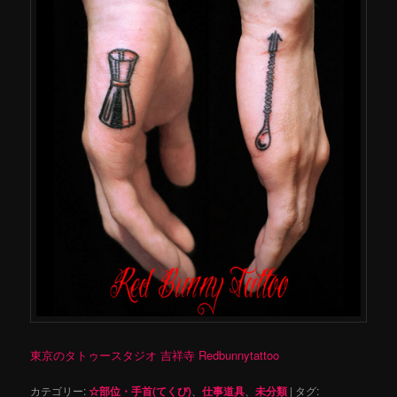
東京のタトゥースタジオ 吉祥寺 Redbunnytattoo
カテゴリー:
☆部位・手首(てくび)
、
仕事道具
、
未分類
|
タグ: