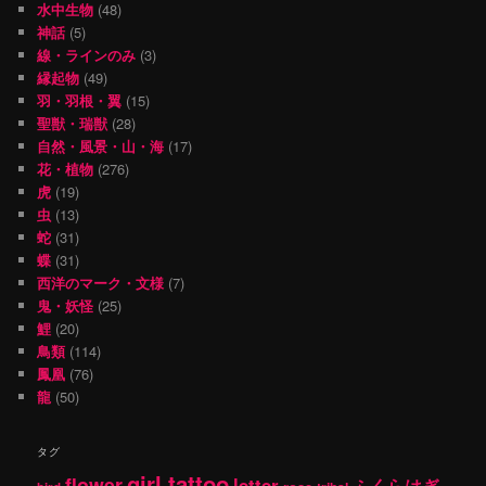
水中生物
(48)
神話
(5)
線・ラインのみ
(3)
縁起物
(49)
羽・羽根・翼
(15)
聖獣・瑞獣
(28)
自然・風景・山・海
(17)
花・植物
(276)
虎
(19)
虫
(13)
蛇
(31)
蝶
(31)
西洋のマーク・文様
(7)
鬼・妖怪
(25)
鯉
(20)
鳥類
(114)
鳳凰
(76)
龍
(50)
タグ
girl tattoo
flower
letter
ふくらはぎ