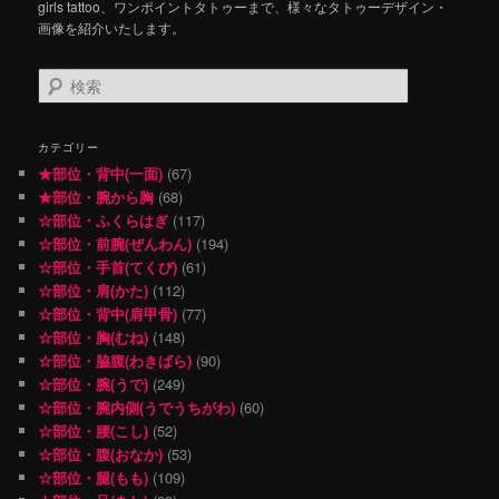
girls tattoo、ワンポイントタトゥーまで、様々なタトゥーデザイン・
画像を紹介いたします。
検
索
カテゴリー
★部位・背中(一面)
(67)
★部位・腕から胸
(68)
☆部位・ふくらはぎ
(117)
☆部位・前腕(ぜんわん)
(194)
☆部位・手首(てくび)
(61)
☆部位・肩(かた)
(112)
☆部位・背中(肩甲骨)
(77)
☆部位・胸(むね)
(148)
☆部位・脇腹(わきばら)
(90)
☆部位・腕(うで)
(249)
☆部位・腕内側(うでうちがわ)
(60)
☆部位・腰(こし)
(52)
☆部位・腹(おなか)
(53)
☆部位・腿(もも)
(109)