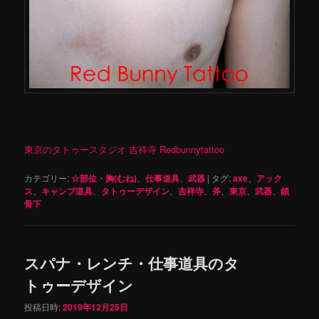
東京のタトゥースタジオ 吉祥寺 Redbunnytattoo
カテゴリー:
☆部位・胸(むね)
、
仕事道具
、
武器
|
タグ:
axe
、
アック
ス
、
キャンプ道具
、
タトゥーデザイン
、
吉祥寺
、
斧
、
東京
、
武器
、
鎖
骨下
スパナ・レンチ・仕事道具のタ
トゥーデザイン
投稿日時:
2019年12月25日