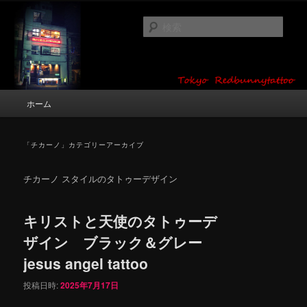
メ
サ
タトゥーデザイン・画像の紹介（和彫り・ワンポイント・girl tattoo）
イ
ブ
検
ン
コ
索
コ
ン
東京 タトゥースタジオ 吉祥寺 Red
ン
テ
テ
ン
Bunny Tattoo タトゥーデザイン・タ
ン
ツ
メ
ホーム
トゥー画像
ツ
へ
イ
へ
移
ン
移
動
メ
「
チカーノ
」カテゴリーアーカイブ
動
ニ
ュ
チカーノ スタイルのタトゥーデザイン
ー
キリストと天使のタトゥーデ
ザイン ブラック＆グレー
jesus angel tattoo
投稿日時:
2025年7月17日