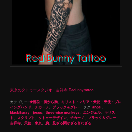
東京のタトゥースタジオ 吉祥寺 Redunnytattoo
カテゴリー:
★部位・腕から胸
、
キリスト・マリア・天使・天使・プレ
イングハンド
、
チカーノ
、
ブラック＆グレー
|
タグ:
angel
、
black&gray
、
jesus
、
three wise monkeys
、
エンジェル
、
キリス
ト
、
スクリプト
、
タトゥーデザイン
、
チカーノ
、
ブラック＆グレー
、
吉祥寺
、
天使
、
東京
、
腕
、
見ざる聞かざる言わざる