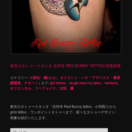
東京のタトゥースタジオ 吉祥寺 RED BUNNY TATTOO/赤兎刺青
カテゴリー:
☆部位・腿(もも)
、
オリエント・ヘナ・アラベスク・曼荼
羅模様
、
チカーノ
|
タグ:
girl tattoo
、
laugh now cry later
、
twoface
、
オリエンタル
、
ツーフェイス
、
女性
、
腿
東京のタトゥースタジオ「吉祥寺 Red Bunny tattoo」が和彫りから
girls tattoo、ワンポイントタトゥーまで、様々なタトゥーデザイン・
画像を紹介いたします。
検