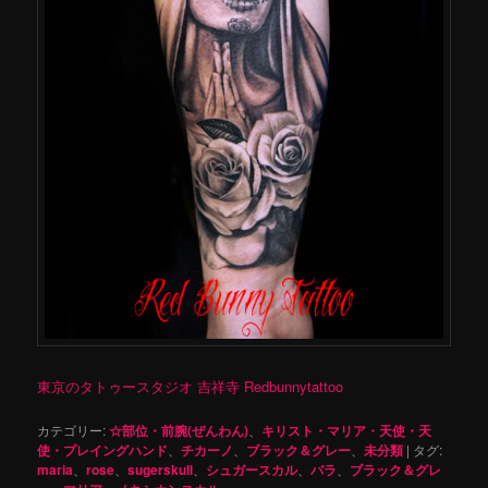
東京のタトゥースタジオ 吉祥寺 Redbunnytattoo
カテゴリー:
☆部位・前腕(ぜんわん)
、
キリスト・マリア・天使・天
使・プレイングハンド
、
チカーノ
、
ブラック＆グレー
、
未分類
|
タグ:
maria
、
rose
、
sugerskull
、
シュガースカル
、
バラ
、
ブラック＆グレ