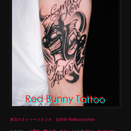
東京のタトゥースタジオ 吉祥寺 Redbunnytattoo
カテゴリー:
☆部位・腕(うで)
、
チカーノ
|
タグ:
2face
、
laugh now