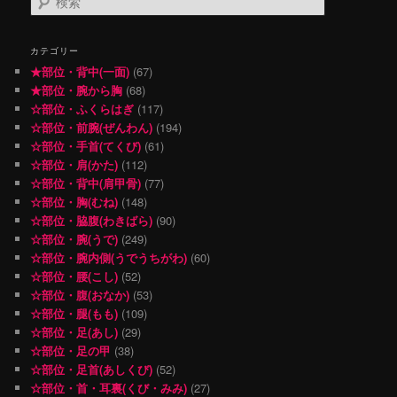
索
カテゴリー
★部位・背中(一面)
(67)
★部位・腕から胸
(68)
☆部位・ふくらはぎ
(117)
☆部位・前腕(ぜんわん)
(194)
☆部位・手首(てくび)
(61)
☆部位・肩(かた)
(112)
☆部位・背中(肩甲骨)
(77)
☆部位・胸(むね)
(148)
☆部位・脇腹(わきばら)
(90)
☆部位・腕(うで)
(249)
☆部位・腕内側(うでうちがわ)
(60)
☆部位・腰(こし)
(52)
☆部位・腹(おなか)
(53)
☆部位・腿(もも)
(109)
☆部位・足(あし)
(29)
☆部位・足の甲
(38)
☆部位・足首(あしくび)
(52)
☆部位・首・耳裏(くび・みみ)
(27)