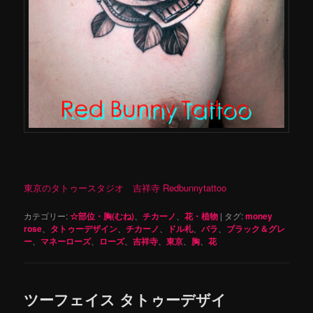
東京のタトゥースタジオ 吉祥寺 Redbunnytattoo
カテゴリー:
☆部位・胸(むね)
、
チカーノ
、
花・植物
|
タグ:
money
rose
、
タトゥーデザイン
、
チカーノ
、
ドル札
、
バラ
、
ブラック＆グレ
ー
、
マネーローズ
、
ローズ
、
吉祥寺
、
東京
、
胸
、
花
ツーフェイス タトゥーデザイ