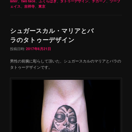
later
、
two face
、
ふくらはぎ
、
タトゥーデザイン
、
チカーノ
、
ツーフ
ェイス
、
吉祥寺
、
東京
シュガースカル・マリアとバ
ラのタトゥーデザイン
投稿日時:
2017年6月21日
男性の前腕に彫らして頂いた、シュガースカルのマリアとバラの
タトゥーデザインです。