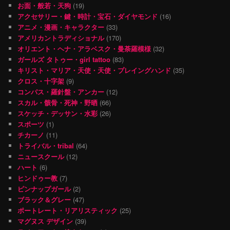
お面・般若・天狗
(19)
アクセサリー・鍵・時計・宝石・ダイヤモンド
(16)
アニメ・漫画・キャラクター
(33)
アメリカントラディショナル
(170)
オリエント・ヘナ・アラベスク・曼荼羅模様
(32)
ガールズ タトゥー・girl tattoo
(83)
キリスト・マリア・天使・天使・プレイングハンド
(35)
クロス・十字架
(9)
コンパス・羅針盤・アンカー
(12)
スカル・骸骨・死神・野晒
(66)
スケッチ・デッサン・水彩
(26)
スポーツ
(1)
チカーノ
(11)
トライバル・tribal
(64)
ニュースクール
(12)
ハート
(6)
ヒンドゥー教
(7)
ピンナップガール
(2)
ブラック＆グレー
(47)
ポートレート・リアリスティック
(25)
マグヌス デザイン
(39)