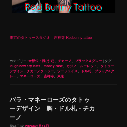
東京のタトゥースタジオ 吉祥寺 Redbunnytattoo
カテゴリー:
☆部位・腕(うで)
、
チカーノ
、
ブラック＆グレー
|
タグ:
laugh now cry later
、
money rose
、
カジノ ルーレット
、
タトゥー
デザイン
、
チカーノタトゥー
、
ツーフェイス
、
ドル札
、
ブラック&グ
レー
、
マネーローズ
、
吉祥寺
、
東京
バラ・マネーローズのタトゥ
ーデザイン 胸・ドル札・チカ
ーノ
投稿日時:
2024年2月14日