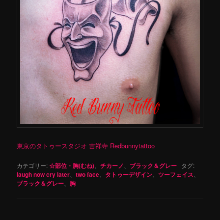
東京のタトゥースタジオ 吉祥寺 Redbunnytattoo
カテゴリー:
☆部位・胸(むね)
、
チカーノ
、
ブラック＆グレー
|
タグ:
laugh now cry later
、
two face
、
タトゥーデザイン
、
ツーフェイス
、
ブラック＆グレー
、
胸