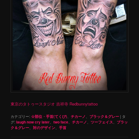
東京のタトゥースタジオ 吉祥寺 Redbunnytattoo
カテゴリー:
☆部位・手首(てくび)
、
チカーノ
、
ブラック＆グレー
|
タ
グ:
laugh now cry later
、
two face
、
チカーノ
、
ツーフェイス
、
ブラッ
ク＆グレー
、
対のデザイン
、
手首