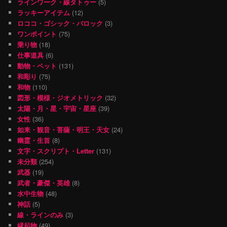
ラインワーク・線タトゥー
(5)
ラッキーアイテム
(12)
ロココ・ゴシック・バロック
(3)
ワンポイント
(75)
乗り物
(18)
仕事道具
(6)
動物・ペット
(131)
和彫り
(75)
和物
(110)
図形・模様・ジオメトリック
(32)
太陽・月・星・宇宙・星座
(39)
女性
(36)
如来・観音・菩薩・明王・天女
(24)
幽霊・生首
(8)
文字・スクリプト・Letter
(131)
未分類
(254)
武器
(19)
武者・豪傑・英雄
(8)
水中生物
(48)
神話
(5)
線・ラインのみ
(3)
縁起物
(49)