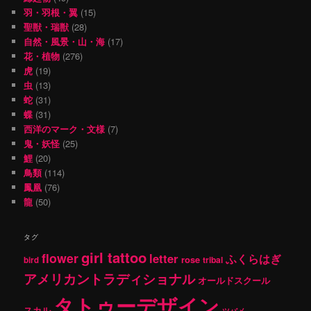
羽・羽根・翼
(15)
聖獣・瑞獣
(28)
自然・風景・山・海
(17)
花・植物
(276)
虎
(19)
虫
(13)
蛇
(31)
蝶
(31)
西洋のマーク・文様
(7)
鬼・妖怪
(25)
鯉
(20)
鳥類
(114)
鳳凰
(76)
龍
(50)
タグ
girl tattoo
flower
letter
ふくらはぎ
rose
tribal
bird
アメリカントラディショナル
オールドスクール
タトゥーデザイン
スカル
ツバメ