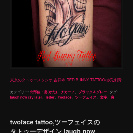
東京のタトゥースタジオ 吉祥寺 RED BUNNY TATTOO/赤兎刺青
カテゴリー:
☆部位・肩(かた)
、
チカーノ
、
ブラック＆グレー
|
タグ:
laugh now cry later
、
letter
、
twoface
、
ツーフェイス
、
文字
、
肩
twoface tattoo,ツーフェイスの
タトゥーデザイン laugh now