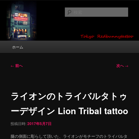
メ
タトゥーデザイン・画像の紹介（和彫り・ワンポイント・girl tattoo）
イ
検
ン
索
コ
東京 タトゥースタジオ 吉祥寺 Red
ン
テ
Bunny Tattoo タトゥーデザイン・タ
ン
メ
ホーム
トゥー画像
ツ
イ
へ
ン
移
メ
投
←
前へ
次へ
→
動
ニ
稿
ュ
ナ
ー
ビ
ゲ
ライオンのトライバルタトゥ
ー
シ
ーデザイン Lion Tribal tattoo
ョ
ン
投稿日時:
2017年5月7日
腿の側面に彫らして頂いた、ライオンがモチーフのトライバルタ