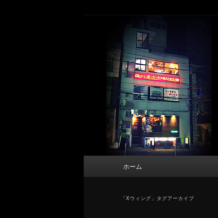
メ
サ
タトゥーデザイン・画像の紹介（和彫
イ
ブ
ン
コ
東京 タトゥース
コ
ン
Tattoo 
ン
テ
テ
ン
ン
ツ
ツ
へ
へ
移
移
動
動
メ
ホーム
イ
ン
メ
「
Xウィング
」タグアーカイブ
ニ