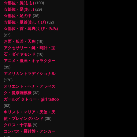
☆部位・腿(もも)
(109)
☆部位・足(あし)
(29)
☆部位・足の甲
(38)
☆部位・足首(あしくび)
(52)
☆部位・首・耳裏(くび・みみ)
(27)
お面・般若・天狗
(19)
アクセサリー・鍵・時計・宝
石・ダイヤモンド
(16)
アニメ・漫画・キャラクター
(33)
アメリカントラディショナル
(170)
オリエント・ヘナ・アラベス
ク・曼荼羅模様
(32)
ガールズ タトゥー・girl tattoo
(83)
キリスト・マリア・天使・天
使・プレイングハンド
(35)
クロス・十字架
(9)
コンパス・羅針盤・アンカー