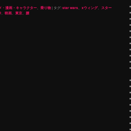
メ・漫画・キャラクター
、
乗り物
|
タグ:
star wars
、
xウィング
、
スター
寺
、
映画
、
東京
、
腰