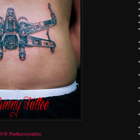
dbunnytattoo