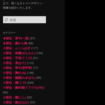
まで、様々なタトゥーデザイン・
画像を紹介いたします。
検
索
カテゴリー
★部位・背中(一面)
(67)
★部位・腕から胸
(68)
☆部位・ふくらはぎ
(117)
☆部位・前腕(ぜんわん)
(194)
☆部位・手首(てくび)
(61)
☆部位・肩(かた)
(112)
☆部位・背中(肩甲骨)
(77)
☆部位・胸(むね)
(148)
☆部位・脇腹(わきばら)
(90)
☆部位・腕(うで)
(249)
☆部位・腕内側(うでうちがわ)
(60)
☆部位・腰(こし)
(52)
☆部位・腹(おなか)
(53)