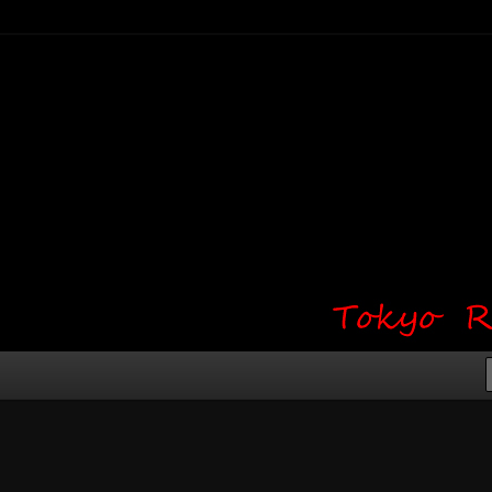
り・ワンポイント・girl tattoo）
タジオ 吉祥寺 Red Bunny
タトゥーデザイン・タトゥー画像