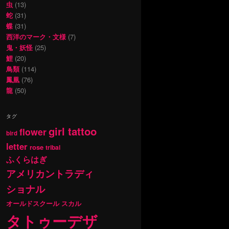
虫
(13)
蛇
(31)
蝶
(31)
西洋のマーク・文様
(7)
鬼・妖怪
(25)
鯉
(20)
鳥類
(114)
鳳凰
(76)
龍
(50)
タグ
girl tattoo
flower
bird
letter
rose
tribal
ふくらはぎ
アメリカントラディ
ショナル
オールドスクール
スカル
タトゥーデザ