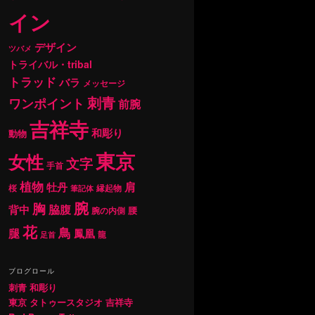
イン
デザイン
ツバメ
トライバル・tribal
トラッド
バラ
メッセージ
刺青
ワンポイント
前腕
吉祥寺
和彫り
動物
東京
女性
文字
手首
植物
肩
牡丹
桜
縁起物
筆記体
腕
胸
背中
脇腹
腰
腕の内側
花
鳥
腿
鳳凰
龍
足首
ブログロール
刺青 和彫り
東京 タトゥースタジオ 吉祥寺