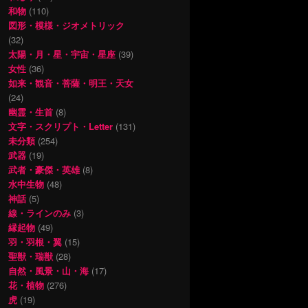
和物
(110)
図形・模様・ジオメトリック
(32)
太陽・月・星・宇宙・星座
(39)
女性
(36)
如来・観音・菩薩・明王・天女
(24)
幽霊・生首
(8)
文字・スクリプト・Letter
(131)
未分類
(254)
武器
(19)
武者・豪傑・英雄
(8)
水中生物
(48)
神話
(5)
線・ラインのみ
(3)
縁起物
(49)
羽・羽根・翼
(15)
聖獣・瑞獣
(28)
自然・風景・山・海
(17)
花・植物
(276)
虎
(19)