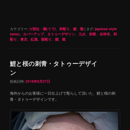
カテゴリー:
☆部位・腕(うで)
、
和彫り
、
鯉
、
龍
|
タグ:
japnese style
tattoo
、
カバーアップ
、
タトゥーデザイン
、
九分
、
刺青
、
吉祥寺
、
和
彫り
、
東京
、
紅葉
、
額彫り
、
鯉
、
龍
鯉と桜の刺青・タトゥーデザイ
ン
投稿日時:
2018年8月27日
海外からのお客様に一日仕上げで彫らして頂いた、鯉と桜の刺
青・タトゥーデザインです。