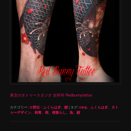
東京のタトゥースタジオ 吉祥寺 Redbunnytattoo
カテゴリー:
☆部位・ふくらはぎ
、
鯉
|
タグ:
carp
、
ふくらはぎ
、
タト
ゥーデザイン
、
刺青
、
桜
、
桜散らし
、
魚
、
鯉