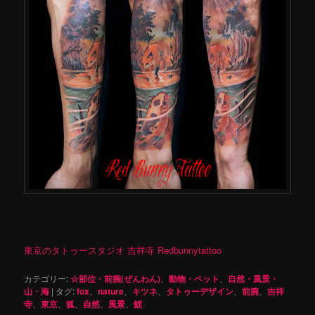
東京のタトゥースタジオ 吉祥寺 Redbunnytattoo
カテゴリー:
☆部位・前腕(ぜんわん)
、
動物・ペット
、
自然・風景・
山・海
|
タグ:
fox
、
nature
、
キツネ
、
タトゥーデザイン
、
前腕
、
吉祥
寺
、
東京
、
狐
、
自然
、
風景
、
鯉