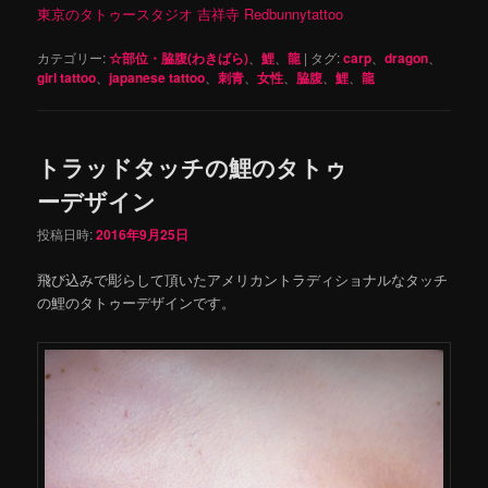
東京のタトゥースタジオ 吉祥寺 Redbunnytattoo
カテゴリー:
☆部位・脇腹(わきばら)
、
鯉
、
龍
|
タグ:
carp
、
dragon
、
girl tattoo
、
japanese tattoo
、
刺青
、
女性
、
脇腹
、
鯉
、
龍
トラッドタッチの鯉のタトゥ
ーデザイン
投稿日時:
2016年9月25日
飛び込みで彫らして頂いたアメリカントラディショナルなタッチ
の鯉のタトゥーデザインです。