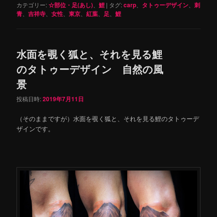
カテゴリー:
☆部位・足(あし)
、
鯉
|
タグ:
carp
、
タトゥーデザイン
、
刺
青
、
吉祥寺
、
女性
、
東京
、
紅葉
、
足
、
鯉
水面を覗く狐と、それを見る鯉
のタトゥーデザイン 自然の風
景
投稿日時:
2019年7月11日
（そのままですが）水面を覗く狐と、それを見る鯉のタトゥーデ
ザインです。