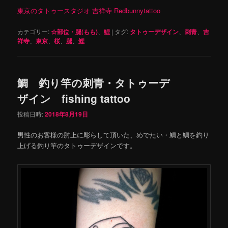
東京のタトゥースタジオ 吉祥寺 Redbunnytattoo
カテゴリー:
☆部位・腿(もも)
、
鯉
|
タグ:
タトゥーデザイン
、
刺青
、
吉
祥寺
、
東京
、
桜
、
腿
、
鯉
鯛 釣り竿の刺青・タトゥーデ
ザイン fishing tattoo
投稿日時:
2018年8月19日
男性のお客様の肘上に彫らして頂いた、めでたい・鯛と鯛を釣り
上げる釣り竿のタトゥーデザインです。