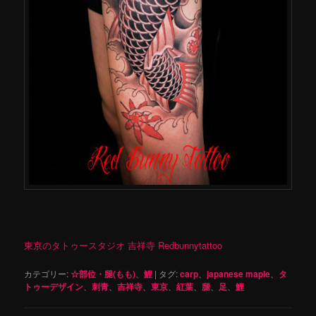
東京のタトゥースタジオ 吉祥寺 Redbunnytattoo
カテゴリー:
☆部位・腿(もも)
、
鯉
|
タグ:
carp
、
japanese maple
、
タ
トゥーデザイン
、
刺青
、
吉祥寺
、
東京
、
紅葉
、
腿
、
足
、
鯉