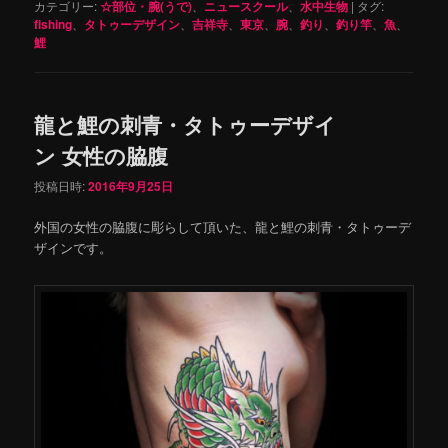
カテゴリー:
☆部位・腕(うで)
、
ニュースクール
、
水中生物
|
タグ:
fishing
、
タトゥーデザイン
、
吉祥寺
、
東京
、
腕
、
釣り
、
釣り竿
、
魚
、
鯉
龍と鯉の刺青・タトゥーデザイ
ン 女性の脇腹
投稿日時:
2016年9月25日
外国の女性の脇腹に彫らして頂いた、龍と鯉の刺青・タトゥーデ
ザインです。