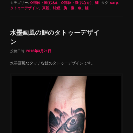
カテゴリー:
☆部位・胸(むね)
、
☆部位・腹(おなか)
、
鯉
|
タグ:
carp
、
タトゥーデザイン
、
真鯉
、
緋鯉
、
胸
、
腹
、
魚
、
鯉
水墨画風の鯉のタトゥーデザイ
ン
投稿日時:
2016年3月21日
水墨画風なタッチな鯉のタトゥーデザインです。