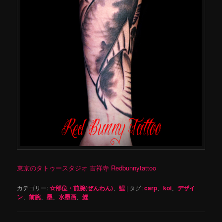
東京のタトゥースタジオ 吉祥寺 Redbunnytattoo
カテゴリー:
☆部位・前腕(ぜんわん)
、
鯉
|
タグ:
carp
、
koi
、
デザイ
ン
、
前腕
、
墨
、
水墨画
、
鯉