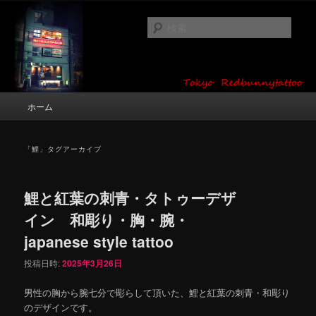
メ
サ
タトゥーデザイン・画像の紹介（和彫り・ワンポイント・girl tattoo）
イ
ブ
検
ン
コ
索
コ
ン
東京 タトゥースタジオ 吉祥寺 Red
ン
テ
テ
ン
Bunny Tattoo タトゥーデザイン・タ
ン
ツ
メ
ホーム
トゥー画像
ツ
へ
イ
へ
移
ン
移
動
メ
「
鯉
」タグアーカイブ
動
ニ
ュ
ー
鯉と紅葉の刺青・タトゥーデザ
イン 和彫り・胸・腕・
japanese style tattoo
投稿日時:
2025年3月26日
男性の胸から腕七分で彫らして頂いた、鯉と紅葉の刺青・和彫り
のデザインです。