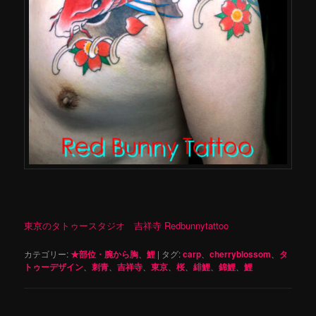
東京のタトゥースタジオ 吉祥寺 Redbunnytattoo
カテゴリー:
★部位・腕から胸
、
鯉
|
タグ:
carp
、
cherryblossom
、
タ
トゥーデザイン
、
刺青
、
吉祥寺
、
東京
、
桜
、
緋鯉
、
錦鯉
、
鯉