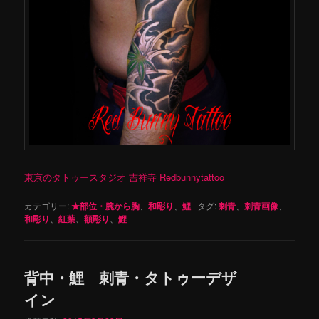
東京のタトゥースタジオ 吉祥寺 Redbunnytattoo
カテゴリー:
★部位・腕から胸
、
和彫り
、
鯉
|
タグ:
刺青
、
刺青画像
、
和彫り
、
紅葉
、
額彫り
、
鯉
背中・鯉 刺青・タトゥーデザ
イン