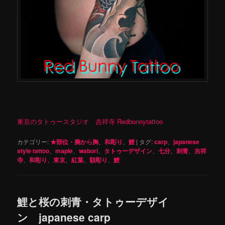
東京のタトゥースタジオ 吉祥寺 Redbunnytattoo
カテゴリー:
★部位・腕から胸
、
和彫り
、
鯉
|
タグ:
carp
、
japanese
style tattoo
、
maple
、
wabori
、
タトゥーデザイン
、
七分
、
刺青
、
吉祥
寺
、
和彫り
、
東京
、
紅葉
、
額彫り
、
鯉
鯉と桜の刺青・タトゥーデザイ
ン japanese carp