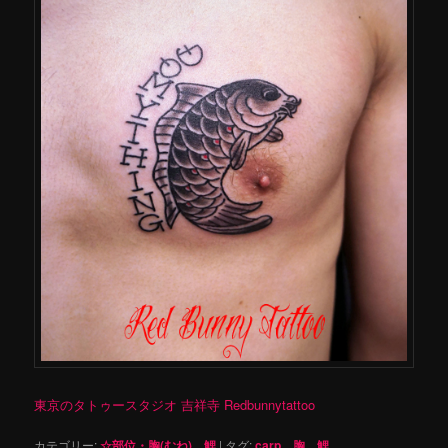
東京のタトゥースタジオ 吉祥寺 Redbunnytattoo
カテゴリー:
☆部位・胸(むね)
、
鯉
|
タグ:
carp
、
胸
、
鯉