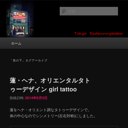
メ
サ
タトゥーデザイン・画像の紹介（和彫り・ワンポイント・girl tattoo）
イ
ブ
検
ン
コ
索
コ
ン
東京 タトゥースタジオ 吉祥寺 Red
ン
テ
テ
ン
Bunny Tattoo タトゥーデザイン・タ
ン
ツ
メ
ホーム
トゥー画像
ツ
へ
イ
へ
移
ン
移
動
メ
「
首の下
」タグアーカイブ
動
ニ
ュ
ー
蓮・ヘナ、オリエンタルタト
ゥーデザイン girl tattoo
投稿日時:
2014年9月3日
蓮をヘナ・オリエント調なタトゥーデザインで。
体の中心なのでシンメトリー(左右対称)にしました。