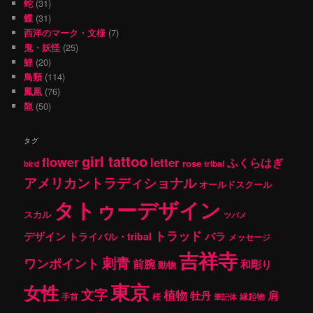
蛇
(31)
蝶
(31)
西洋のマーク・文様
(7)
鬼・妖怪
(25)
鯉
(20)
鳥類
(114)
鳳凰
(76)
龍
(50)
タグ
girl tattoo
flower
letter
ふくらはぎ
rose
tribal
bird
アメリカントラディショナル
オールドスクール
タトゥーデザイン
スカル
ツバメ
トラッド
デザイン
バラ
トライバル・tribal
メッセージ
吉祥寺
刺青
ワンポイント
前腕
和彫り
動物
東京
女性
文字
植物
肩
牡丹
手首
桜
縁起物
筆記体