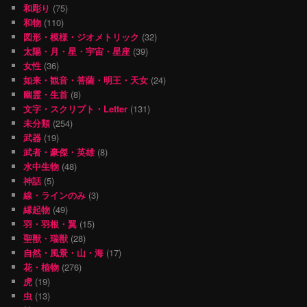
和彫り
(75)
和物
(110)
図形・模様・ジオメトリック
(32)
太陽・月・星・宇宙・星座
(39)
女性
(36)
如来・観音・菩薩・明王・天女
(24)
幽霊・生首
(8)
文字・スクリプト・Letter
(131)
未分類
(254)
武器
(19)
武者・豪傑・英雄
(8)
水中生物
(48)
神話
(5)
線・ラインのみ
(3)
縁起物
(49)
羽・羽根・翼
(15)
聖獣・瑞獣
(28)
自然・風景・山・海
(17)
花・植物
(276)
虎
(19)
虫
(13)