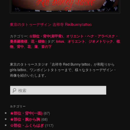
東京のタトゥーデザイン 吉祥寺 Redbunnytattoo
カテゴリー:
☆部位・背中(肩甲骨)
、
オリエント・ヘナ・アラベスク・
曼荼羅模様
、
花・植物
|
タグ:
lotus
、
オリエント
、
ジオメトリック
、
植
物
、
背中
、
花
、
蓮
、
首の下
東京のタトゥースタジオ「吉祥寺 Red Bunny tattoo」が和彫りから
girls tattoo、ワンポイントタトゥーまで、様々なタトゥーデザイン・
画像を紹介いたします。
検
索
カテゴリー
★部位・背中(一面)
(67)
★部位・腕から胸
(68)
☆部位・ふくらはぎ
(117)