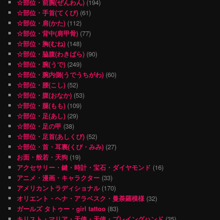
☆部位・前腕(ぜんわん)
(194)
☆部位・手首(てくび)
(61)
☆部位・肩(かた)
(112)
☆部位・背中(肩甲骨)
(77)
☆部位・胸(むね)
(148)
☆部位・脇腹(わきばら)
(90)
☆部位・腕(うで)
(249)
☆部位・腕内側(うでうちがわ)
(60)
☆部位・腰(こし)
(52)
☆部位・腹(おなか)
(53)
☆部位・腿(もも)
(109)
☆部位・足(あし)
(29)
☆部位・足の甲
(38)
☆部位・足首(あしくび)
(52)
☆部位・首・耳裏(くび・みみ)
(27)
お面・般若・天狗
(19)
アクセサリー・鍵・時計・宝石・ダイヤモンド
(16)
アニメ・漫画・キャラクター
(33)
アメリカントラディショナル
(170)
オリエント・ヘナ・アラベスク・曼荼羅模様
(32)
ガールズ タトゥー・girl tattoo
(83)
キリスト・マリア・天使・天使・プレイングハンド
(35)