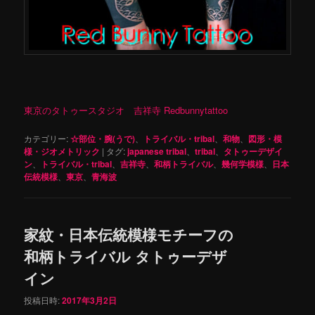
東京のタトゥースタジオ 吉祥寺 Redbunnytattoo
カテゴリー:
☆部位・腕(うで)
、
トライバル・tribal
、
和物
、
図形・模
様・ジオメトリック
|
タグ:
japanese tribal
、
tribal
、
タトゥーデザイ
ン
、
トライバル・tribal
、
吉祥寺
、
和柄トライバル
、
幾何学模様
、
日本
伝統模様
、
東京
、
青海波
家紋・日本伝統模様モチーフの
和柄トライバル タトゥーデザ
イン
投稿日時:
2017年3月2日