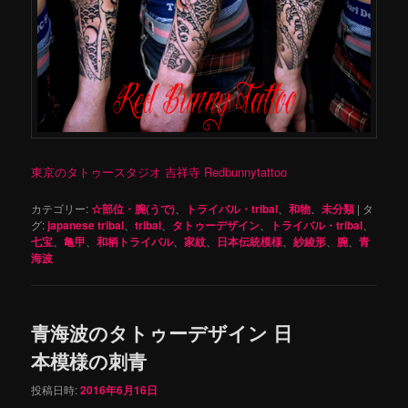
東京のタトゥースタジオ 吉祥寺 Redbunnytattoo
カテゴリー:
☆部位・腕(うで)
、
トライバル・tribal
、
和物
、
未分類
|
タ
グ:
japanese tribal
、
tribal
、
タトゥーデザイン
、
トライバル・tribal
、
七宝
、
亀甲
、
和柄トライバル
、
家紋
、
日本伝統模様
、
紗綾形
、
腕
、
青
海波
青海波のタトゥーデザイン 日
本模様の刺青
投稿日時:
2016年6月16日