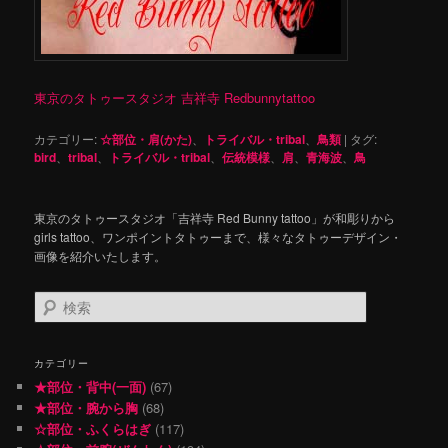
東京のタトゥースタジオ 吉祥寺 Redbunnytattoo
カテゴリー:
☆部位・肩(かた)
、
トライバル・tribal
、
鳥類
|
タグ:
bird
、
tribal
、
トライバル・tribal
、
伝統模様
、
肩
、
青海波
、
鳥
東京のタトゥースタジオ「吉祥寺 Red Bunny tattoo」が和彫りから
girls tattoo、ワンポイントタトゥーまで、様々なタトゥーデザイン・
画像を紹介いたします。
検
索
カテゴリー
★部位・背中(一面)
(67)
★部位・腕から胸
(68)
☆部位・ふくらはぎ
(117)