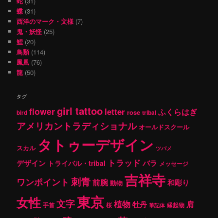
蛇
(31)
蝶
(31)
西洋のマーク・文様
(7)
鬼・妖怪
(25)
鯉
(20)
鳥類
(114)
鳳凰
(76)
龍
(50)
タグ
girl tattoo
flower
letter
ふくらはぎ
rose
tribal
bird
アメリカントラディショナル
オールドスクール
タトゥーデザイン
スカル
ツバメ
トラッド
デザイン
バラ
トライバル・tribal
メッセージ
吉祥寺
刺青
ワンポイント
前腕
和彫り
動物
東京
女性
文字
植物
肩
牡丹
手首
桜
縁起物
筆記体