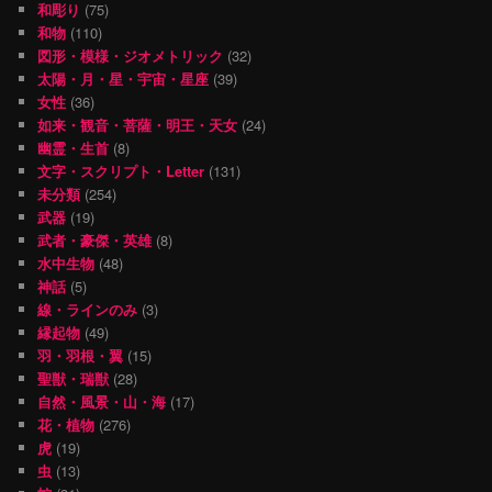
和彫り
(75)
和物
(110)
図形・模様・ジオメトリック
(32)
太陽・月・星・宇宙・星座
(39)
女性
(36)
如来・観音・菩薩・明王・天女
(24)
幽霊・生首
(8)
文字・スクリプト・Letter
(131)
未分類
(254)
武器
(19)
武者・豪傑・英雄
(8)
水中生物
(48)
神話
(5)
線・ラインのみ
(3)
縁起物
(49)
羽・羽根・翼
(15)
聖獣・瑞獣
(28)
自然・風景・山・海
(17)
花・植物
(276)
虎
(19)
虫
(13)