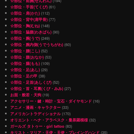
☆部位・前腕(ぜんわん)
(194)
☆部位・手首(てくび)
(61)
☆部位・肩(かた)
(112)
☆部位・背中(肩甲骨)
(77)
☆部位・胸(むね)
(148)
☆部位・脇腹(わきばら)
(90)
☆部位・腕(うで)
(249)
☆部位・腕内側(うでうちがわ)
(60)
☆部位・腰(こし)
(52)
☆部位・腹(おなか)
(53)
☆部位・腿(もも)
(109)
☆部位・足(あし)
(29)
☆部位・足の甲
(38)
☆部位・足首(あしくび)
(52)
☆部位・首・耳裏(くび・みみ)
(27)
お面・般若・天狗
(19)
アクセサリー・鍵・時計・宝石・ダイヤモンド
(16)
アニメ・漫画・キャラクター
(33)
アメリカントラディショナル
(170)
オリエント・ヘナ・アラベスク・曼荼羅模様
(32)
ガールズ タトゥー・girl tattoo
(83)
キリスト・マリア・天使・天使・プレイングハンド
(35)