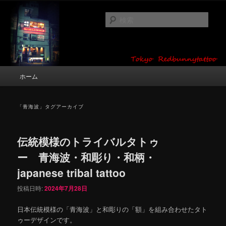
メ
サ
タトゥーデザイン・画像の紹介（和彫り・ワンポイント・girl tattoo）
イ
ブ
検
ン
コ
索
コ
ン
東京 タトゥースタジオ 吉祥寺 Red
ン
テ
テ
ン
Bunny Tattoo タトゥーデザイン・タ
ン
ツ
メ
ホーム
トゥー画像
ツ
へ
イ
へ
移
ン
移
動
メ
「
青海波
」タグアーカイブ
動
ニ
ュ
ー
伝統模様のトライバルタトゥ
ー 青海波・和彫り・和柄・
japanese tribal tattoo
投稿日時:
2024年7月28日
日本伝統模様の「青海波」と和彫りの「額」を組み合わせたタト
ゥーデザインです。