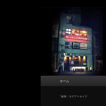
メ
サ
タトゥーデザイン・画像の紹介（和彫
イ
ブ
ン
コ
東京 タトゥース
コ
ン
Tattoo 
ン
テ
テ
ン
ン
ツ
ツ
へ
へ
移
移
動
動
メ
ホーム
イ
ン
メ
「
鎖骨
」タグアーカイブ
ニ