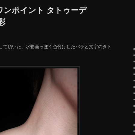
ワンポイント タトゥーデ
彩
して頂いた、水彩画っぽく色付けしたバラと文字のタト