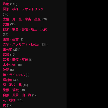
和物
(110)
図形・模様・ジオメトリック
(32)
太陽・月・星・宇宙・星座
(39)
女性
(36)
如来・観音・菩薩・明王・天女
(24)
幽霊・生首
(8)
文字・スクリプト・Letter
(131)
未分類
(254)
武器
(19)
武者・豪傑・英雄
(8)
水中生物
(48)
神話
(5)
線・ラインのみ
(3)
縁起物
(49)
羽・羽根・翼
(15)
聖獣・瑞獣
(28)
自然・風景・山・海
(17)
花・植物
(276)
虎
(19)