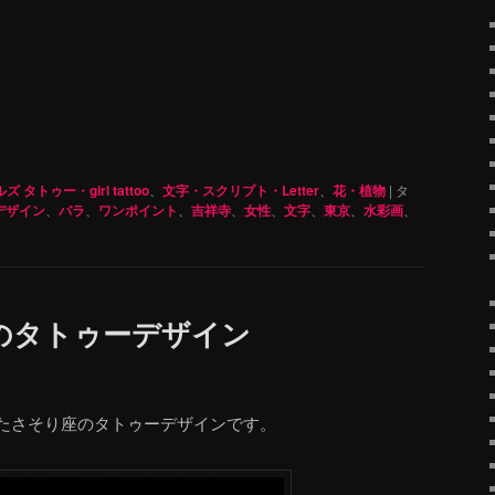
ズ タトゥー・girl tattoo
、
文字・スクリプト・Letter
、
花・植物
|
タ
デザイン
、
バラ
、
ワンポイント
、
吉祥寺
、
女性
、
文字
、
東京
、
水彩画
、
のタトゥーデザイン
たさそり座のタトゥーデザインです。