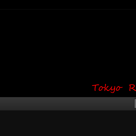
り・ワンポイント・girl tattoo）
タジオ 吉祥寺 Red Bunny
タトゥーデザイン・タトゥー画像