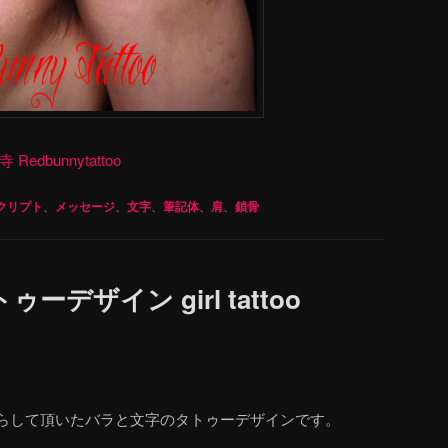
dbunnytattoo
クリプト
、
メッセージ
、
文字
、
筆記体
、
肩
、
鎖骨
デザイン girl tattoo
らして頂いたバラと文字のタトゥーデザインです。