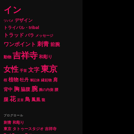
イン
デザイン
ツバメ
トライバル・tribal
トラッド
バラ
メッセージ
刺青
ワンポイント
前腕
吉祥寺
和彫り
動物
東京
女性
文字
手首
植物
肩
牡丹
桜
縁起物
筆記体
腕
胸
背中
脇腹
腰
腕の内側
花
鳥
腿
鳳凰
龍
足首
ブログロール
刺青 和彫り
東京 タトゥースタジオ 吉祥寺