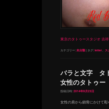
東京のタトゥースタジオ 吉祥寺 Re
カテゴリー:
未分類
|
タグ:
letter
、
ス
バラと文字 タトゥー
女性のタトゥー
投稿日時:
2014年9月23日
女性の肩から鎖骨にかけて彫