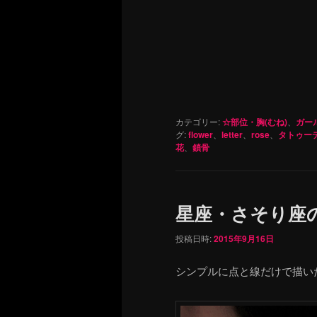
カテゴリー:
☆部位・胸(むね)
、
ガール
グ:
flower
、
letter
、
rose
、
タトゥー
花
、
鎖骨
星座・さそり座
投稿日時:
2015年9月16日
シンプルに点と線だけで描い