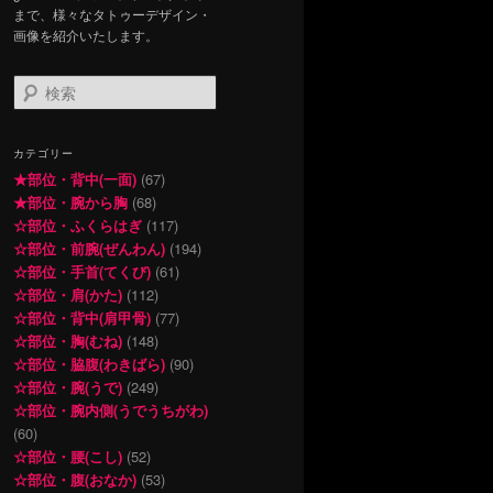
まで、様々なタトゥーデザイン・
画像を紹介いたします。
検
索
カテゴリー
★部位・背中(一面)
(67)
★部位・腕から胸
(68)
☆部位・ふくらはぎ
(117)
☆部位・前腕(ぜんわん)
(194)
☆部位・手首(てくび)
(61)
☆部位・肩(かた)
(112)
☆部位・背中(肩甲骨)
(77)
☆部位・胸(むね)
(148)
☆部位・脇腹(わきばら)
(90)
☆部位・腕(うで)
(249)
☆部位・腕内側(うでうちがわ)
(60)
☆部位・腰(こし)
(52)
☆部位・腹(おなか)
(53)