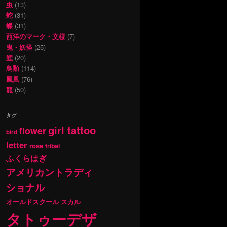
虫
(13)
蛇
(31)
蝶
(31)
西洋のマーク・文様
(7)
鬼・妖怪
(25)
鯉
(20)
鳥類
(114)
鳳凰
(76)
龍
(50)
タグ
girl tattoo
flower
bird
letter
rose
tribal
ふくらはぎ
アメリカントラディ
ショナル
オールドスクール
スカル
タトゥーデザ