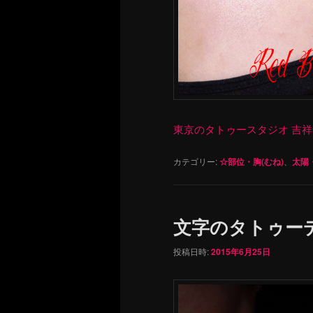
東京のタトゥースタジオ 吉祥寺 Re
カテゴリー:
☆部位・胸(むね)
、
太陽
文字のタトゥーデ
投稿日時:
2015年6月25日