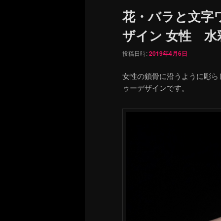
ュ
花・バラと文字
ー
ザイン 女性 水
投稿日時:
2019年4月6日
女性の鎖骨に沿うように彫ら
ゥーデザインです。