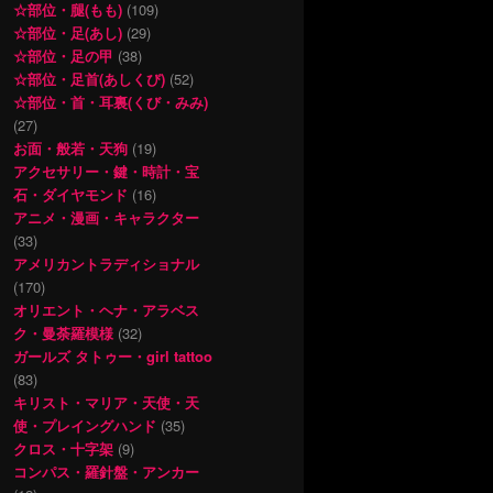
☆部位・腿(もも)
(109)
☆部位・足(あし)
(29)
☆部位・足の甲
(38)
☆部位・足首(あしくび)
(52)
☆部位・首・耳裏(くび・みみ)
(27)
お面・般若・天狗
(19)
アクセサリー・鍵・時計・宝
石・ダイヤモンド
(16)
アニメ・漫画・キャラクター
(33)
アメリカントラディショナル
(170)
オリエント・ヘナ・アラベス
ク・曼荼羅模様
(32)
ガールズ タトゥー・girl tattoo
(83)
キリスト・マリア・天使・天
使・プレイングハンド
(35)
クロス・十字架
(9)
コンパス・羅針盤・アンカー