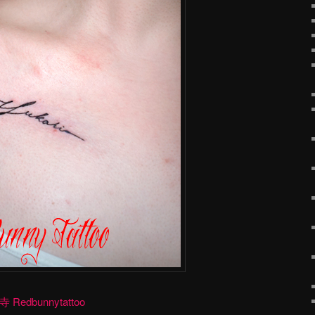
dbunnytattoo